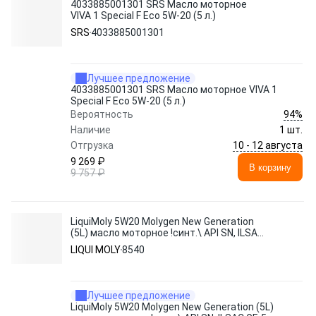
4033885001301 SRS Масло моторное
VIVA 1 Special F Eco 5W-20 (5 л.)
SRS
4033885001301
Лучшее предложение
4033885001301 SRS Масло моторное VIVA 1
Special F Eco 5W-20 (5 л.)
94%
Вероятность
Наличие
1 шт.
10 - 12 августа
Отгрузка
9 269 ₽
В корзину
9 757 ₽
LiquiMoly 5W20 Molygen New Generation
(5L) масло моторное !синт.\ API SN, ILSAC
GF-5
LIQUI MOLY
8540
Лучшее предложение
LiquiMoly 5W20 Molygen New Generation (5L)