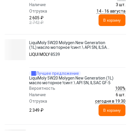
Наличие
3 шт.
14 - 16 августа
Отгрузка
2 605 ₽
В корзину
2 742 ₽
LiquiMoly 5W20 Molygen New Generation
(1L) масло моторное !синт.\ API SN, ILSAC
GF-5
LIQUI MOLY
8539
Лучшее предложение
LiquiMoly 5W20 Molygen New Generation (1L)
масло моторное !синт.\ API SN, ILSAC GF-5
100%
Вероятность
Наличие
6 шт.
сегодня в 19:30
Отгрузка
2 349 ₽
В корзину