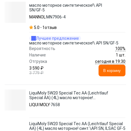
масло моторное синтетическое!\ API
SN/GF-5
MANNOL
MN7906-4
5.0
1
отзыв
Лучшее предложение
масло моторное синтетическое!\ API SN/GF-5
100%
Вероятность
Наличие
1 шт.
сегодня в 19:30
Отгрузка
3 590 ₽
В корзину
3 779 ₽
LiquiMoly 5W20 Special Tec AA (Leichtlauf
Special AA) (4L) масло моторное!
синт.\API SN, ILSAC GF-5
LIQUI MOLY
7658
LiquiMoly 5W20 Special Tec AA (Leichtlauf Special
AA) (4L) масло моторное! синт.\API SN, ILSAC GF-5