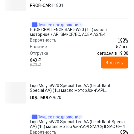
PROFI-CAR
11801
Лучшее предложение
PROF CHALLENGE SAE 5W20 (1 L) масло
моторное!\ API SM/CF/EC, ACEA A3/B4
100%
Вероятность
Наличие
52 шт.
сегодня в 19:30
Отгрузка
640 ₽
В корзину
673 ₽
LiquiMoly 5W20 Special Tec AA (Leichtlauf
Special AA) (1L) масло мотор.!син\API
SM/CF, ILSAC GF-4
LIQUI MOLY
7620
Лучшее предложение
LiquiMoly 5W20 Special Tec AA (Leichtlauf Special
AA) (1L) масло мотор.!син\API SM/CF, ILSAC GF-4
85%
Вероятность