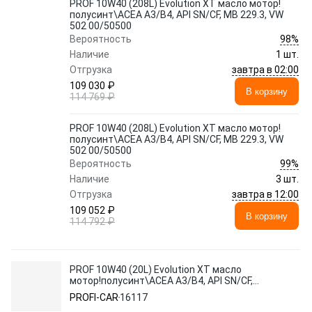
PROF 10W40 (208L) Evolution XT масло мотор!
полусинт\ACEA A3/B4, API SN/CF, MB 229.3, VW
502 00/50500
98%
Вероятность
Наличие
1 шт.
завтра в 02:00
Отгрузка
109 030 ₽
В корзину
114 769 ₽
PROF 10W40 (208L) Evolution XT масло мотор!
полусинт\ACEA A3/B4, API SN/CF, MB 229.3, VW
502 00/50500
99%
Вероятность
Наличие
3 шт.
завтра в 12:00
Отгрузка
109 052 ₽
В корзину
114 792 ₽
PROF 10W40 (20L) Evolution XT масло
мотор!полусинт\ACEA A3/B4, API SN/CF,
MB 229.3, VW 502 00/505 00
PROFI-CAR
16117