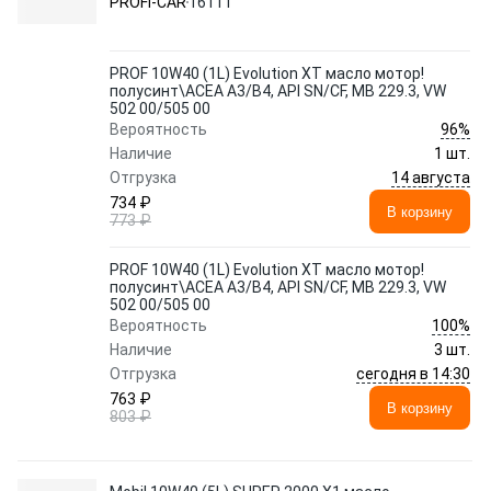
PROFI-CAR
16111
PROF 10W40 (1L) Evolution XT масло мотор!
полусинт\ACEA A3/B4, API SN/CF, MB 229.3, VW
502 00/505 00
96%
Вероятность
Наличие
1 шт.
14 августа
Отгрузка
734 ₽
В корзину
773 ₽
PROF 10W40 (1L) Evolution XT масло мотор!
полусинт\ACEA A3/B4, API SN/CF, MB 229.3, VW
502 00/505 00
100%
Вероятность
Наличие
3 шт.
сегодня в 14:30
Отгрузка
763 ₽
В корзину
803 ₽