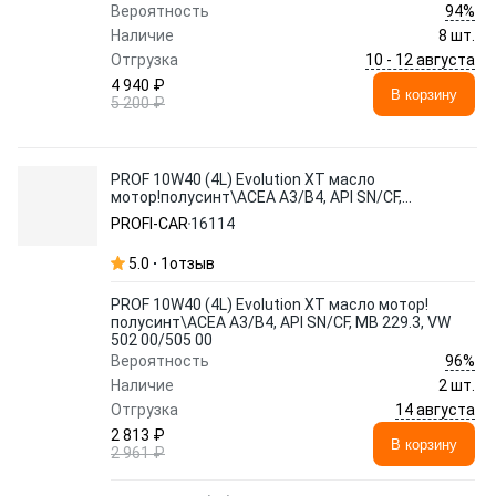
94%
Вероятность
Наличие
8 шт.
10 - 12 августа
Отгрузка
4 940 ₽
В корзину
5 200 ₽
PROF 10W40 (4L) Evolution XT масло
мотор!полусинт\ACEA A3/B4, API SN/CF,
MB 229.3, VW 502 00/505 00
PROFI-CAR
16114
5.0
1
отзыв
PROF 10W40 (4L) Evolution XT масло мотор!
полусинт\ACEA A3/B4, API SN/CF, MB 229.3, VW
502 00/505 00
96%
Вероятность
Наличие
2 шт.
14 августа
Отгрузка
2 813 ₽
В корзину
2 961 ₽