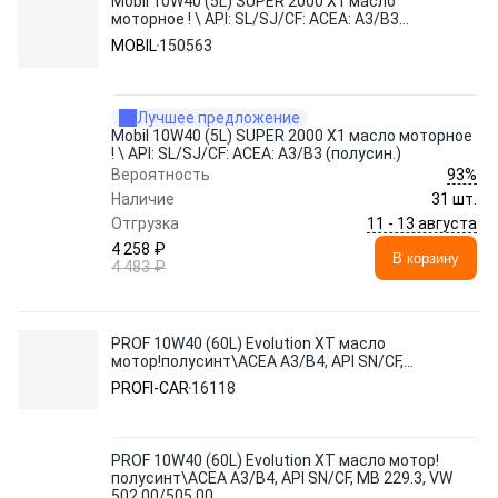
Mobil 10W40 (5L) SUPER 2000 X1 масло
моторное ! \ API: SL/SJ/CF: ACEA: A3/B3
(полусин.)
MOBIL
150563
Лучшее предложение
Mobil 10W40 (5L) SUPER 2000 X1 масло моторное
! \ API: SL/SJ/CF: ACEA: A3/B3 (полусин.)
93%
Вероятность
Наличие
31 шт.
11 - 13 августа
Отгрузка
4 258 ₽
В корзину
4 483 ₽
PROF 10W40 (60L) Evolution XT масло
мотор!полусинт\ACEA A3/B4, API SN/CF,
MB 229.3, VW 502 00/505 00
PROFI-CAR
16118
PROF 10W40 (60L) Evolution XT масло мотор!
полусинт\ACEA A3/B4, API SN/CF, MB 229.3, VW
502 00/505 00