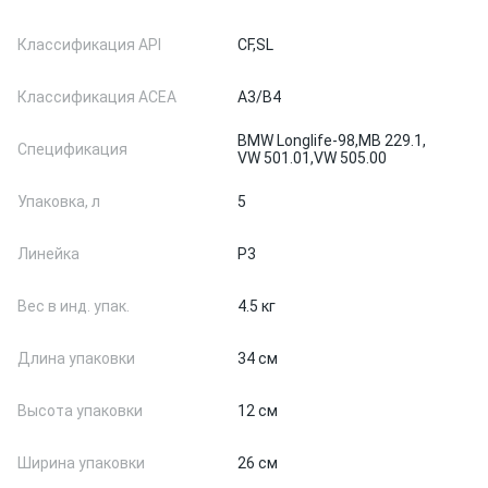
Классификация API
CF,
SL
Классификация ACEA
A3/B4
BMW Longlife-98,
MB 229.1,
Спецификация
VW 501.01,
VW 505.00
Упаковка, л
5
Линейка
P3
Вес в инд. упак.
4.5 кг
Длина упаковки
34 см
Высота упаковки
12 см
Ширина упаковки
26 см