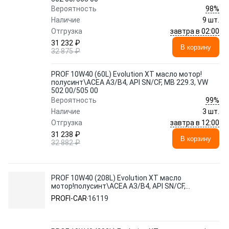
98%
Вероятность
Наличие
9 шт.
завтра в 02:00
Отгрузка
31 232 ₽
В корзину
32 875 ₽
PROF 10W40 (60L) Evolution XT масло мотор!
полусинт\ACEA A3/B4, API SN/CF, MB 229.3, VW
502 00/505 00
99%
Вероятность
Наличие
3 шт.
завтра в 12:00
Отгрузка
31 238 ₽
В корзину
32 882 ₽
PROF 10W40 (208L) Evolution XT масло
мотор!полусинт\ACEA A3/B4, API SN/CF,
MB 229.3, VW 502 00/50500
PROFI-CAR
16119