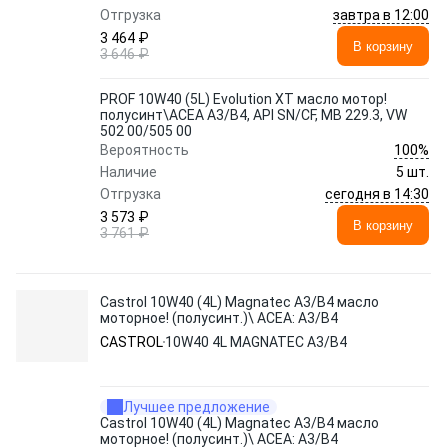
завтра в 12:00
Отгрузка
3 464 ₽
В корзину
3 646 ₽
PROF 10W40 (5L) Evolution XT масло мотор!
полусинт\ACEA A3/B4, API SN/CF, MB 229.3, VW
502 00/505 00
100%
Вероятность
Наличие
5 шт.
сегодня в 14:30
Отгрузка
3 573 ₽
В корзину
3 761 ₽
Castrol 10W40 (4L) Magnatec A3/B4 масло
моторное! (полусинт.)\ ACEA: A3/B4
CASTROL
10W40 4L MAGNATEC A3/B4
Лучшее предложение
Castrol 10W40 (4L) Magnatec A3/B4 масло
моторное! (полусинт.)\ ACEA: A3/B4