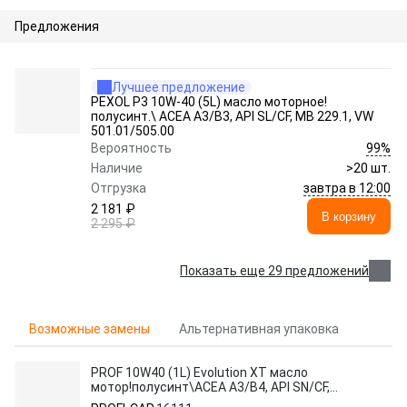
Предложения
Лучшее предложение
PEXOL P3 10W-40 (5L) масло моторное!
полусинт.\ ACEA A3/B3, API SL/CF, MB 229.1, VW
501.01/505.00
99%
Вероятность
Наличие
>20 шт.
завтра в 12:00
Отгрузка
2 181 ₽
В корзину
2 295 ₽
Показать еще 29 предложений
Возможные замены
Альтернативная упаковка
PROF 10W40 (1L) Evolution XT масло
мотор!полусинт\ACEA A3/B4, API SN/CF,
MB 229.3, VW 502 00/505 00