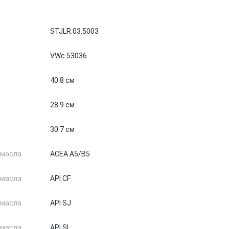
STJLR.03.5003
VWc 53036
40.8 см
28.9 см
30.7 см
 масла
ACEA A5/B5
 масла
API CF
 масла
API SJ
 масла
API SL