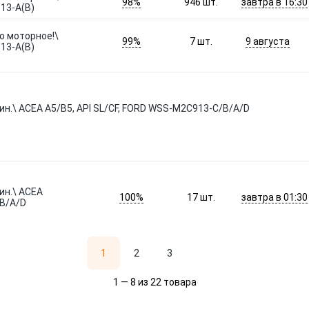
98%
завтра в 16:30
946
шт.
13-A(В)
о моторное!\
99%
9 августа
7
шт.
13-A(В)
ин.\ ACEA A5/B5, API SL/CF, FORD WSS-M2C913-C/B/A/D
ин.\ ACEA
100%
завтра в 01:30
17
шт.
/B/A/D
1
2
3
1 — 8 из 22 товара