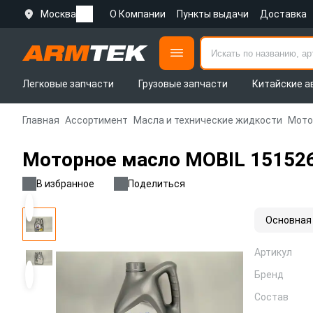
Москва
О Компании
Пункты выдачи
Доставка
Легковые запчасти
Грузовые запчасти
Китайские а
Главная
Ассортимент
Масла и технические жидкости
Мото
Моторное масло MOBIL 151526
В избранное
Поделиться
Основная
Артикул
Бренд
Состав