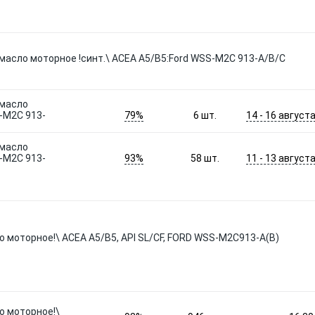
1L) масло моторное !синт.\ ACEA A5/B5:Ford WSS-M2C 913-A/B/C
) масло
79%
14 - 16 август
S-M2C 913-
6
шт.
) масло
93%
11 - 13 август
S-M2C 913-
58
шт.
 моторное!\ ACEA A5/B5, API SL/CF, FORD WSS-M2C913-A(В)
о моторное!\