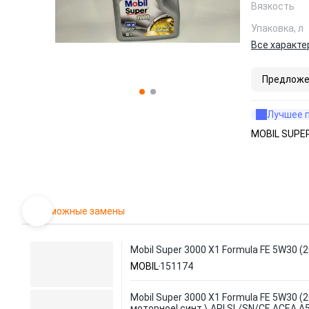
Вязкость
Упаковка, л
Все характе
Предложе
Лучшее 
MOBIL SUPER
Возможные замены
Mobil Super 3000 X1 Formula FE 5W30 (
MOBIL
151174
Mobil Super 3000 X1 Formula FE 5W30 (
моторное! синт.\ API SL/SN/CF, ACEA A