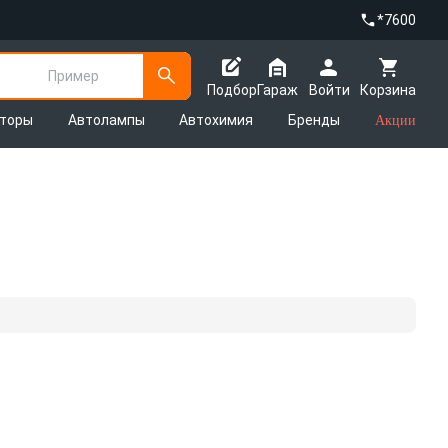
*7600
Пример
Подбор
Гараж
Войти
Корзина
яторы
Автолампы
Автохимия
Бренды
Акции