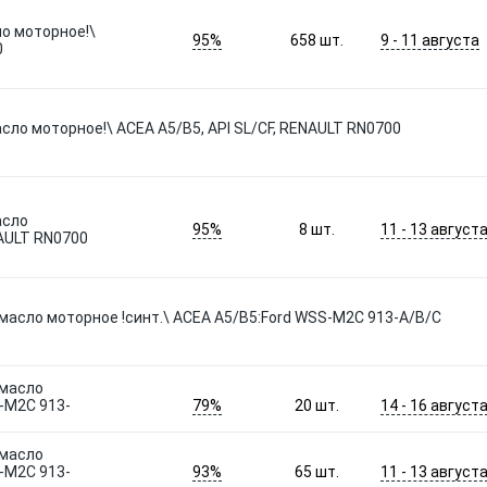
ло моторное!\
95%
9 - 11 августа
658
шт.
0
сло моторное!\ ACEA A5/B5, API SL/CF, RENAULT RN0700
асло
95%
11 - 13 август
8
шт.
NAULT RN0700
5L) масло моторное !синт.\ ACEA A5/B5:Ford WSS-M2C 913-A/B/C
) масло
79%
14 - 16 август
S-M2C 913-
20
шт.
) масло
93%
11 - 13 август
S-M2C 913-
65
шт.