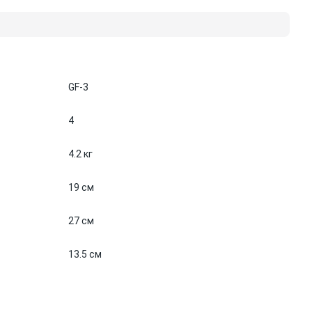
GF-3
4
4.2 кг
19 см
27 см
13.5 см