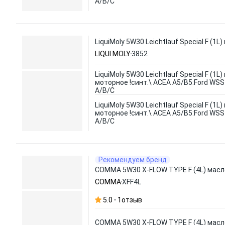
A/B/C
LiquiMoly 5W30 Leichtlauf Special F (
LIQUI MOLY
3852
LiquiMoly 5W30 Leichtlauf Special F (1L
моторное !синт.\ ACEA A5/B5:Ford WS
A/B/C
LiquiMoly 5W30 Leichtlauf Special F (1L
моторное !синт.\ ACEA A5/B5:Ford WS
A/B/C
Рекомендуем бренд
COMMA 5W30 X-FLOW TYPE F (4L) масло
COMMA
XFF4L
5.0
1
отзыв
COMMA 5W30 X-FLOW TYPE F (4L) масл