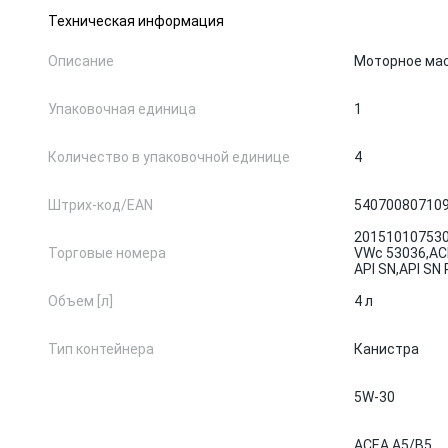
Техническая информация
Описание
Моторное ма
Упаковочная единица
1
Количество в упаковочной единице
4
Штрих-код/EAN
54070080710
201510107530
Торговые номера
VWc 53036,
AC
API SN,
API SN 
Объем [л]
4 л
Тип контейнера
Канистра
5W-30
ACEA A5/B5