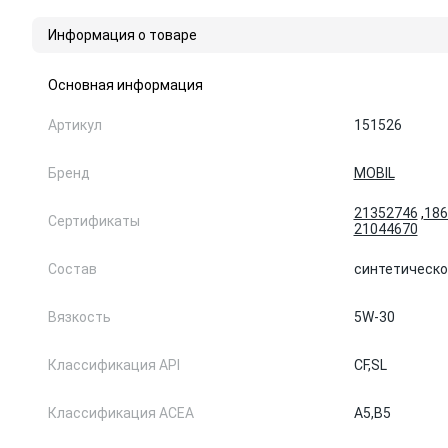
Информация о товаре
Основная информация
Артикул
151526
Бренд
MOBIL
21352746
,
186
Сертификаты
21044670
Состав
синтетическо
Вязкость
5W-30
Классификация API
CF,
SL
Классификация ACEA
A5,
B5