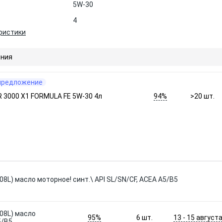
5W-30
4
ристики
ния
предложение
94%
 3000 X1 FORMULA FE 5W-30 4л
>20
шт.
208L) масло моторное! синт.\ API SL/SN/CF, ACEA A5/B5
208L) масло
95%
13 - 15 август
6
шт.
5/B5