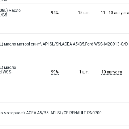
208L) масло
94%
11 - 13 август
15
шт.
5/B5
(1L) масло мотор! синт\ API SL/SN,ACEA A5/B5,Ford WSS-M2C913-C/D
1L) масло
99%
10 августа
rd WSS-
1
шт.
о моторное!\ ACEA A5/B5, API SL/CF, RENAULT RN0700