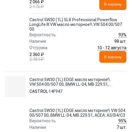
2 066 ₽
В корзину
2 175 ₽
Castrol 5W30 (1L) SLX Professional Powerflow
LongLife III VW масло моторное!\ VW 504 00/507
00
93%
Вероятность
Наличие
98 шт.
10 - 12 августа
Отгрузка
2 360 ₽
В корзину
2 484 ₽
Castrol 5W30 (1L) EDGE масло моторное!\
VW 504 00/507 00, BMW LL-04, MB 229.51,
ACEA: A3/B4/C3
CASTROL
14F947
Castrol 5W30 (1L) EDGE масло моторное!\ VW 504
00/507 00, BMW LL-04, MB 229.51, ACEA: A3/B4/C3
95%
Вероятность
Наличие
7 шт.