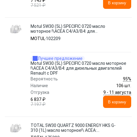
7 145 ₽
В корзину
7 521 ₽
Motul 5W30 (5L) SPECIFIC 0720 масло
моторное !\ACEA С4/А3/В4: для
дизельных двигателей Renault с DPF
MOTUL
102209
Лучшее предложение
Motul 5W30 (5L) SPECIFIC 0720 масло моторное
!\ACEA С4/А3/В4: для дизельных двигателей
Renault с DPF
95%
Вероятность
Наличие
106 шт.
9 - 11 августа
Отгрузка
6 837 ₽
В корзину
7 197 ₽
TOTAL 5W30 QUARTZ 9000 ENERGY HKS G-
310 (1L) масло моторное!\ ACEA:
A5,API:SM,бенз.двиг. KIA-Hyundai