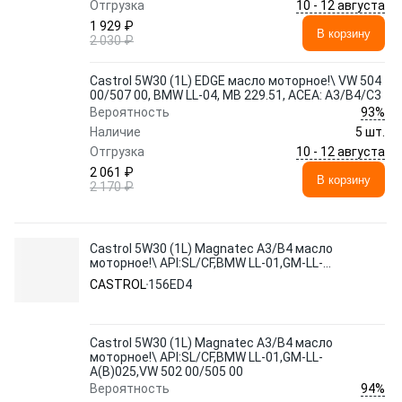
10 - 12 августа
Отгрузка
1 929 ₽
В корзину
2 030 ₽
Castrol 5W30 (1L) EDGE масло моторное!\ VW 504
00/507 00, BMW LL-04, MB 229.51, ACEA: A3/B4/C3
93%
Вероятность
Наличие
5 шт.
10 - 12 августа
Отгрузка
2 061 ₽
В корзину
2 170 ₽
Castrol 5W30 (1L) Magnatec A3/B4 масло
моторное!\ API:SL/CF,BMW LL-01,GM-LL-
A(B)025,VW 502 00/505 00
CASTROL
156ED4
Castrol 5W30 (1L) Magnatec A3/B4 масло
моторное!\ API:SL/CF,BMW LL-01,GM-LL-
A(B)025,VW 502 00/505 00
94%
Вероятность