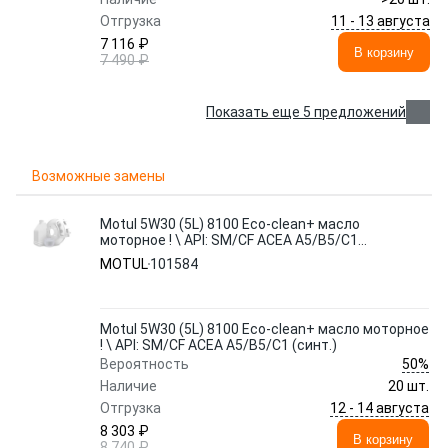
11 - 13 августа
Отгрузка
7 116 ₽
В корзину
7 490 ₽
Показать еще 5 предложений
Возможные замены
Motul 5W30 (5L) 8100 Eco-clean+ масло
моторное ! \ API: SM/CF ACEA A5/B5/C1
(синт.)
MOTUL
101584
Motul 5W30 (5L) 8100 Eco-clean+ масло моторное
! \ API: SM/CF ACEA A5/B5/C1 (синт.)
50%
Вероятность
Наличие
20 шт.
12 - 14 августа
Отгрузка
8 303 ₽
В корзину
8 740 ₽