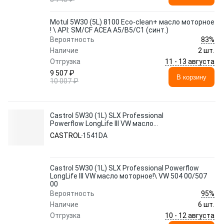
Motul 5W30 (5L) 8100 Eco-clean+ масло моторное
! \ API: SM/CF ACEA A5/B5/C1 (синт.)
83%
Вероятность
Наличие
2 шт.
11 - 13 августа
Отгрузка
9 507 ₽
В корзину
10 007 ₽
Castrol 5W30 (1L) SLX Professional
Powerflow LongLife III VW масло
моторное!\ VW 504 00/507 00
CASTROL
1541DA
Castrol 5W30 (1L) SLX Professional Powerflow
LongLife III VW масло моторное!\ VW 504 00/507
00
95%
Вероятность
Наличие
6 шт.
10 - 12 августа
Отгрузка