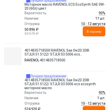
Лучшее предложение
Моторное масло RAVENOL ECS EcoSynth SAE 0W-
20 (60л) цвет
90%
Вероятность
Наличие
11 шт.
10 - 12 августа
Отгрузка
50 896 ₽
В корзину
53 575 ₽
4014835718500 RAVENOL Sae 0w20 208l
STJLR.51.5122/ STJLR.03.5006 ecs
ecosynth моторное масло
RAVENOL
4014835718500
Лучшее предложение
4014835718500 RAVENOL Sae 0w20 208l
STJLR.51.5122/ STJLR.03.5006 ecs ecosynth
моторное масло
90%
Вероятность
Наличие
1 шт.
10 - 12 августа
Отгрузка
524 920 ₽