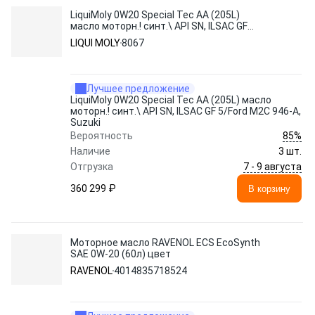
LiquiMoly 0W20 Special Tec AA (205L)
масло моторн.! синт.\ API SN, ILSAC GF
5/Ford M2C 946-A, Suzuki
LIQUI MOLY
8067
Лучшее предложение
LiquiMoly 0W20 Special Tec AA (205L) масло
моторн.! синт.\ API SN, ILSAC GF 5/Ford M2C 946-A,
Suzuki
85%
Вероятность
Наличие
3 шт.
7 - 9 августа
Отгрузка
360 299 ₽
В корзину
Моторное масло RAVENOL ECS EcoSynth
SAE 0W-20 (60л) цвет
RAVENOL
4014835718524