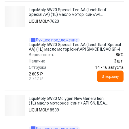
LiquiMoly 5W20 Special Tec AA (Leichtlauf
Special AA) (1L) масло мотор.!син\API
SM/CF, ILSAC GF-4
LIQUI MOLY
7620
Лучшее предложение
LiquiMoly 5W20 Special Tec AA (Leichtlauf Special
AA) (1L) масло мотор.!син\API SM/CF, ILSAC GF-4
85%
Вероятность
Наличие
3 шт.
14 - 16 августа
Отгрузка
2 605 ₽
В корзину
2 742 ₽
LiquiMoly 5W20 Molygen New Generation
(1L) масло моторное !синт.\ API SN, ILSAC
GF-5
LIQUI MOLY
8539
Лучшее предложение