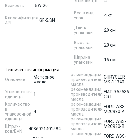
Упаковка, л
4
Вязкость
5W-20
Вес в инд.
4 кг
Классификация
упак.
GF-5,
SN
API
Длина
20 см
упаковки
Высота
20 см
упаковки
Ширина
15 см
упаковки
Техническая информация
рекомендации
Моторное
CHRYSLER
Описание
производителя
масло
MS-13340
масла
рекомендации
Упаковочная
FIAT 9.55535-
1
производителя
единица
CR1
масла
Количество
рекомендации
FORD WSS-
в
производителя
4
M2C930-A
упаковочной
масла
единице
рекомендации
FORD WSS-
производителя
Штрих-
M2C930-B
4036021401584
масла
код/EAN
рекомендации
FORD WSS-