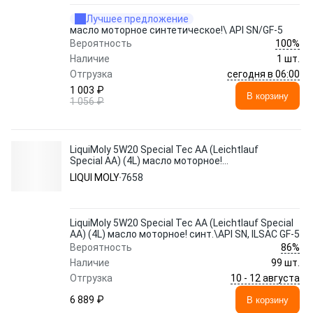
Лучшее предложение
масло моторное синтетическое!\ API SN/GF-5
100%
Вероятность
Наличие
1 шт.
сегодня в 06:00
Отгрузка
1 003 ₽
В корзину
1 056 ₽
LiquiMoly 5W20 Special Tec AA (Leichtlauf
Special AA) (4L) масло моторное!
синт.\API SN, ILSAC GF-5
LIQUI MOLY
7658
LiquiMoly 5W20 Special Tec AA (Leichtlauf Special
AA) (4L) масло моторное! синт.\API SN, ILSAC GF-5
86%
Вероятность
Наличие
99 шт.
10 - 12 августа
Отгрузка
6 889 ₽
В корзину