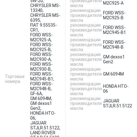
5W-20,
производителя
M2C925-A
CHRYSLER MS-
масла
13340,
рекомендации
FORD WSS-
CHRYSLER MS-
производителя
M2C925-B
6395,
масла
FIAT 9.55535-
рекомендации
FORD WSS-
CR1,
производителя
M2C945-B1
FORD WSS-
масла
M2C925-A,
рекомендации
FORD WSS-
FORD WSS-
производителя
M2C948-B
M2C925-B,
масла
FORD WSS-
рекомендации
GM dexos1
M2C930-A,
производителя
Gen2
FORD WSS-
масла
M2C930-B,
рекомендации
FORD WSS-
производителя
GM 6094M
Торговые
M2C945-B1,
масла
номера
FORD WSS-
рекомендации
HONDA HTO-
M2C948-B,
производителя
06
GF-6A,
масла
GM 6094M,
рекомендации
JAGUAR
GM dexos1
производителя
STJLR.51.5122
Gen2,
масла
HONDA HTO-
06,
JAGUAR
STJLR.51.5122,
LAND ROVER