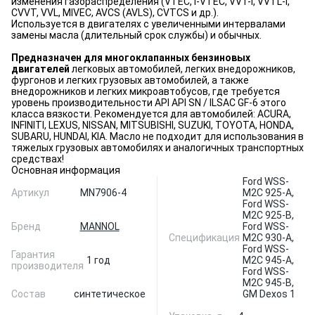
изменения газораспределения (VTEC, i-VTEC, VVT-i, VVTL-i,
CVVT, VVL, MIVEC, AVCS (AVLS), CVTCS и др.).
Используется в двигателях с увеличенными интервалами
замены масла (длительный срок службы) и обычных.
Предназначен для многоклапанных бензиновых
двигателей
легковых автомобилей, легких внедорожников,
фургонов и легких грузовых автомобилей, а также
внедорожников и легких микроавтобусов, где требуется
уровень производительности API API SN / ILSAC GF-6 этого
класса вязкости. Рекомендуется для автомобилей: ACURA,
INFINITI, LEXUS, NISSAN, MITSUBISHI, SUZUKI, TOYOTA, HONDA,
SUBARU, HUNDAI, KIA. Масло не подходит для использования в
тяжелых грузовых автомобилях и аналогичных транспортных
средствах!
Основная информация
Ford WSS-
Артикул
MN7906-4
M2C 925-A,
Ford WSS-
M2C 925-B,
Бренд
MANNOL
Ford WSS-
Спецификация
M2C 930-A,
Ford WSS-
Гарантия
1 год
M2C 945-A,
производителя
Ford WSS-
M2C 945-B,
Состав
синтетическое
GM Dexos 1