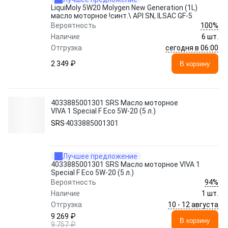
LiquiMoly 5W20 Molygen New Generation (1L)
масло моторное !синт.\ API SN, ILSAC GF-5
100%
Вероятность
Наличие
6 шт.
сегодня в 06:00
Отгрузка
2 349 ₽
В корзину
4033885001301 SRS Масло моторное
VIVA 1 Special F Eco 5W-20 (5 л.)
SRS
4033885001301
Лучшее предложение
4033885001301 SRS Масло моторное VIVA 1
Special F Eco 5W-20 (5 л.)
94%
Вероятность
Наличие
1 шт.
10 - 12 августа
Отгрузка
9 269 ₽
В корзину
9 757 ₽