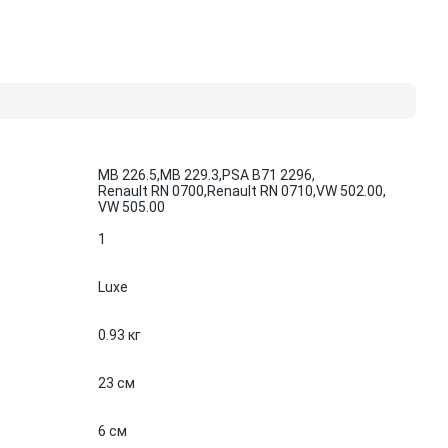
MB 226.5,
MB 229.3,
PSA B71 2296,
Renault RN 0700,
Renault RN 0710,
VW 502.00,
VW 505.00
1
Luxe
0.93 кг
23 см
6 см