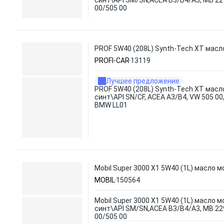
синт\API SM/SN,ACEA B3/B4/A3, MB 229
00/505 00
PROF 5W40 (208L) Synth-Tech XT масло
PROFI-CAR
13119
Лучшее предложение
PROF 5W40 (208L) Synth-Tech XT масл
синт\API SN/CF, ACEA A3/B4, VW 505 00,
BMW LL01
Mobil Super 3000 X1 5W40 (1L) масло м
MOBIL
150564
Mobil Super 3000 X1 5W40 (1L) масло мо
синт\API SM/SN,ACEA B3/B4/A3, MB 229
00/505 00