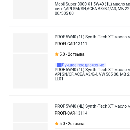
Mobil Super 3000 X1 5W40 (1L) масло мо
синт\API SM/SN,ACEA B3/B4/A3, MB 229
00/505 00
PROF 5W40 (1L) Synth-Tech XT масло мо
PROFI-CAR
13111
5.0
2
отзыва
Лучшее предложение
PROF 5W40 (1L) Synth-Tech XT масло 
API SN/CF, ACEA A3/B4, VW 505 00, MB 
LL01
PROF 5W40 (4L) Synth-Tech XT масло мо
PROFI-CAR
13114
5.0
2
отзыва