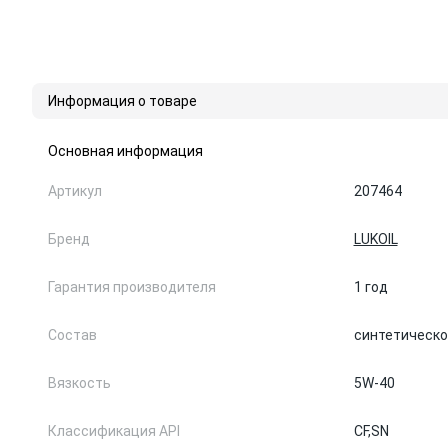
Информация о товаре
Основная информация
Артикул
207464
Бренд
LUKOIL
Гарантия производителя
1 год
Состав
синтетическо
Вязкость
5W-40
Классификация API
CF,
SN