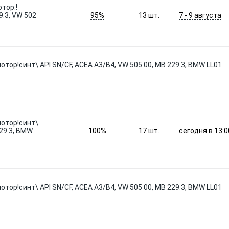
тор.!
95%
7 - 9 августа
.3, VW 502
13
шт.
тор!синт\ API SN/CF, ACEA A3/B4, VW 505 00, MB 229.3, BMW LL01
мотор!синт\
100%
сегодня в 13:0
229.3, BMW
17
шт.
тор!синт\ API SN/CF, ACEA A3/B4, VW 505 00, MB 229.3, BMW LL01