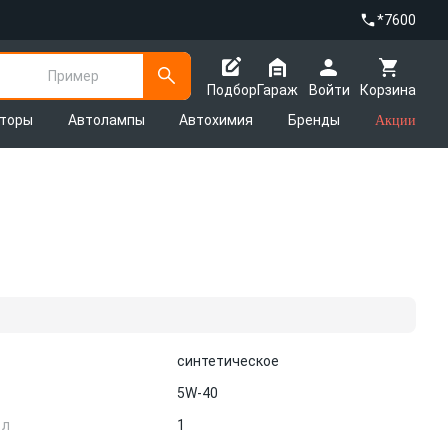
*7600
Пример
Подбор
Гараж
Войти
Корзина
яторы
Автолампы
Автохимия
Бренды
Акции
синтетическое
5W-40
 л
1