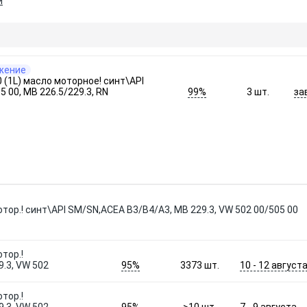
и
жение
(1L) масло моторное! синт\API
99%
за
5 00, MB 226.5/229.3, RN
3
шт.
отор.! синт\API SM/SN,ACEA B3/B4/A3, MB 229.3, VW 502 00/505 00
тор.!
95%
10 - 12 август
.3, VW 502
3373
шт.
тор.!
95%
7 - 9 августа