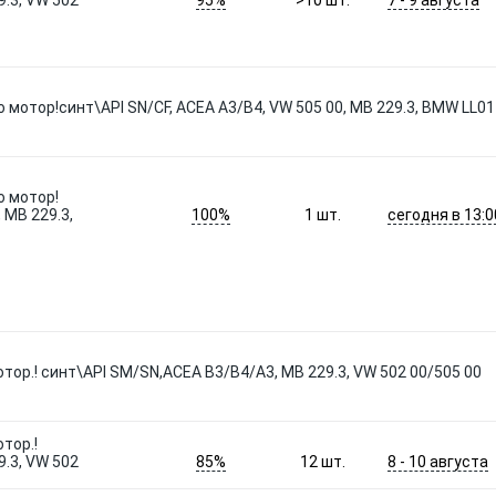
.3, VW 502
>10
шт.
 мотор!синт\API SN/CF, ACEA A3/B4, VW 505 00, MB 229.3, BMW LL01
о мотор!
100%
сегодня в 13:0
 MB 229.3,
1
шт.
отор.! синт\API SM/SN,ACEA B3/B4/A3, MB 229.3, VW 502 00/505 00
тор.!
85%
8 - 10 августа
.3, VW 502
12
шт.