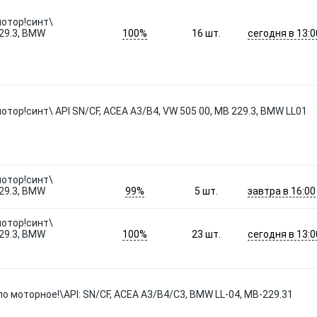
мотор!синт\
100%
сегодня в 13:0
229.3, BMW
16
шт.
тор!синт\ API SN/CF, ACEA A3/B4, VW 505 00, MB 229.3, BMW LL01
мотор!синт\
99%
завтра в 16:00
229.3, BMW
5
шт.
мотор!синт\
100%
сегодня в 13:0
229.3, BMW
23
шт.
ло моторное!\API: SN/CF, ACEA A3/B4/C3, BMW LL-04, MB-229.31