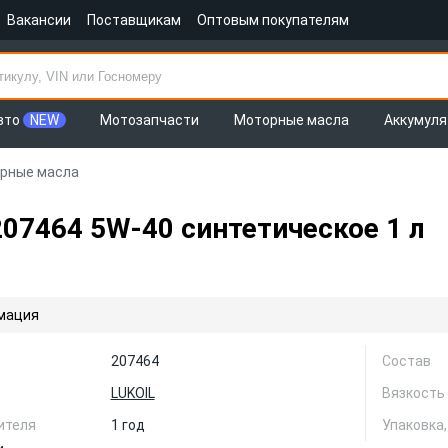
Вакансии
Поставщикам
Оптовым покупателям
вто
NEW
Мотозапчасти
Моторные масла
Аккумул
рные масла
07464 5W-40 синтетическое 1 л
мация
207464
Состав
LUKOIL
Вязкость
ителя
1 год
Упаковка,