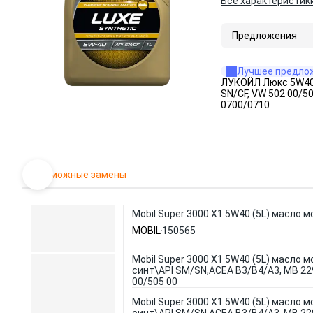
Все характеристик
Предложения
Лучшее предло
ЛУКОЙЛ Люкс 5W40 
SN/CF, VW 502 00/50
0700/0710
Возможные замены
Mobil Super 3000 X1 5W40 (5L) масло м
MOBIL
150565
Mobil Super 3000 X1 5W40 (5L) масло мо
синт\API SM/SN,ACEA B3/B4/A3, MB 229
00/505 00
Mobil Super 3000 X1 5W40 (5L) масло мо