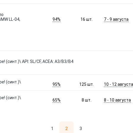
ло
94%
7 - 9 августа
BMW LL-04,
16
шт.
! (синт.)\ API: SL/CF, ACEA: A3/B3/B4
е! (синт.)\
95%
10 - 12 август
125
шт.
е! (синт.)\
65%
8 - 10 августа
8
шт.
1
2
3