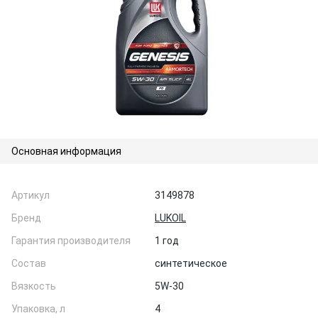
Основная информация
Артикул
3149878
Бренд
LUKOIL
Гарантия производителя
1 год
Состав
синтетическое
Вязкость
5W-30
Упаковка, л
4