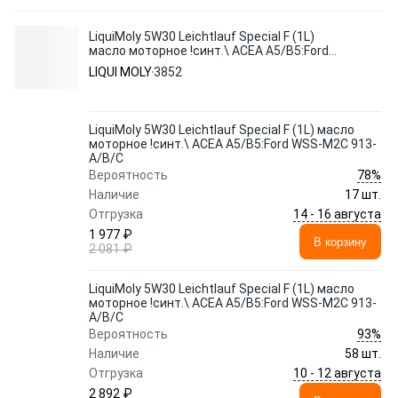
LiquiMoly 5W30 Leichtlauf Special F (1L)
масло моторное !синт.\ ACEA A5/B5:Ford
WSS-M2C 913-A/B/C
LIQUI MOLY
3852
LiquiMoly 5W30 Leichtlauf Special F (1L) масло
моторное !синт.\ ACEA A5/B5:Ford WSS-M2C 913-
A/B/C
78%
Вероятность
Наличие
17 шт.
14 - 16 августа
Отгрузка
1 977 ₽
В корзину
2 081 ₽
LiquiMoly 5W30 Leichtlauf Special F (1L) масло
моторное !синт.\ ACEA A5/B5:Ford WSS-M2C 913-
A/B/C
93%
Вероятность
Наличие
58 шт.
10 - 12 августа
Отгрузка
2 892 ₽