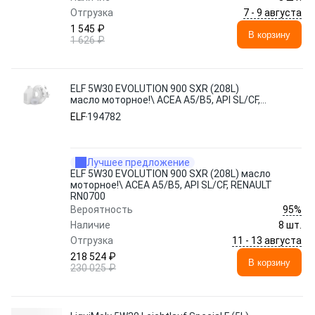
7 - 9 августа
Отгрузка
1 545 ₽
В корзину
1 626 ₽
ELF 5W30 EVOLUTION 900 SXR (208L)
масло моторное!\ ACEA A5/B5, API SL/CF,
RENAULT RN0700
ELF
194782
Лучшее предложение
ELF 5W30 EVOLUTION 900 SXR (208L) масло
моторное!\ ACEA A5/B5, API SL/CF, RENAULT
RN0700
95%
Вероятность
Наличие
8 шт.
11 - 13 августа
Отгрузка
218 524 ₽
В корзину
230 025 ₽