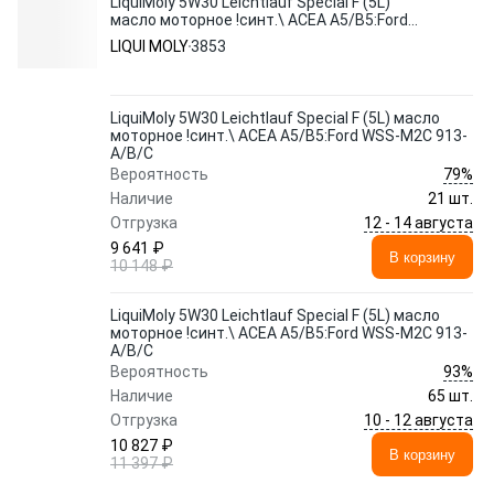
LiquiMoly 5W30 Leichtlauf Special F (5L)
масло моторное !синт.\ ACEA A5/B5:Ford
WSS-M2C 913-A/B/C
LIQUI MOLY
3853
LiquiMoly 5W30 Leichtlauf Special F (5L) масло
моторное !синт.\ ACEA A5/B5:Ford WSS-M2C 913-
A/B/C
79%
Вероятность
Наличие
21 шт.
12 - 14 августа
Отгрузка
9 641 ₽
В корзину
10 148 ₽
LiquiMoly 5W30 Leichtlauf Special F (5L) масло
моторное !синт.\ ACEA A5/B5:Ford WSS-M2C 913-
A/B/C
93%
Вероятность
Наличие
65 шт.
10 - 12 августа
Отгрузка
10 827 ₽
В корзину
11 397 ₽