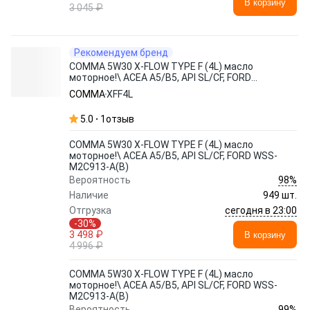
В корзину
3 045 ₽
Рекомендуем бренд
COMMA 5W30 X-FLOW TYPE F (4L) масло
моторное!\ ACEA A5/B5, API SL/CF, FORD
WSS-M2C913-A(В)
COMMA
XFF4L
5.0
1
отзыв
COMMA 5W30 X-FLOW TYPE F (4L) масло
моторное!\ ACEA A5/B5, API SL/CF, FORD WSS-
M2C913-A(В)
98%
Вероятность
Наличие
949 шт.
сегодня в 23:00
Отгрузка
-30%
3 498 ₽
В корзину
4 996 ₽
COMMA 5W30 X-FLOW TYPE F (4L) масло
моторное!\ ACEA A5/B5, API SL/CF, FORD WSS-
M2C913-A(В)
99%
Вероятность