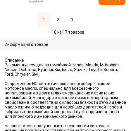
6 807 ₽
1
2
3
1 — 8 из 17 товаров
Информация о товаре
Описание
Рекомендуется для автомобилей Honda, Mazda, Mitsubishi,
Nissan, Daihatsu, Hyundai, Kia, Isuzu, Suzuki, Toyota, Subaru,
Ford, Chrysler, GM.
Современное HC-синтетическое энергосберегающее
моторное масло, специально для всесезонного
использования в двигателях американских и азиатских
автомобилей. Благодаря отличным низкотемпературным
свойствам в соответствии с классом вязкости 0W-20 данное
масло отлично подходит для новейших двигателей Honda и
гибридных автомобилей концерна Toyota, произведенных
для японского и американского рынков.
Базовые масла, полученные по технологии синтеза, и
новейшие присадки составляют рецептуру моторного масла