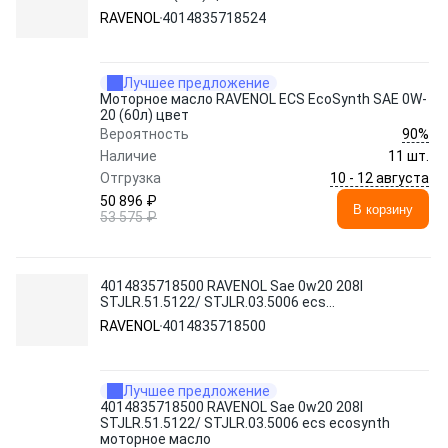
RAVENOL
4014835718524
Лучшее предложение
Моторное масло RAVENOL ECS EcoSynth SAE 0W-
20 (60л) цвет
90%
Вероятность
Наличие
11 шт.
10 - 12 августа
Отгрузка
50 896 ₽
В корзину
53 575 ₽
4014835718500 RAVENOL Sae 0w20 208l
STJLR.51.5122/ STJLR.03.5006 ecs
ecosynth моторное масло
RAVENOL
4014835718500
Лучшее предложение
4014835718500 RAVENOL Sae 0w20 208l
STJLR.51.5122/ STJLR.03.5006 ecs ecosynth
моторное масло