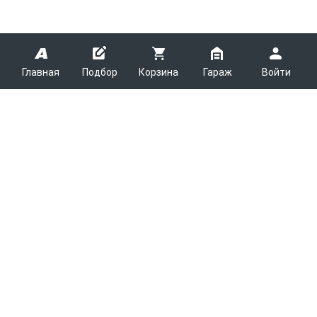
Главная
Подбор
Корзина
Гараж
Войти
ARMTEK
О Компании
Покупателям
Контакты
Как сделать заказ
Партнерам
Новости
Доставка
Поставщикам
Каталоги