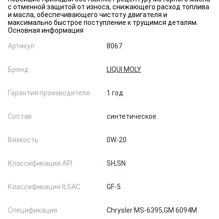
с отменной защитой от износа, снижающего расход топлива
и масла, обеспечивающего чистоту двигателя и
максимально быстрое поступление к трущимся деталям.
Основная информация
Артикул
8067
Бренд
LIQUI MOLY
Гарантия производителя
1 год
Состав
синтетическое
Вязкость
0W-20
Классификация API
SH,
SN
Классификация ILSAC
GF-5
Спецификация
Chrysler MS-6395,
GM 6094M