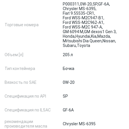
P000311,
0W-20,
SP,
GF-6A,
Chrysler MS-6395,
Fiat 9.55535-CR1,
Ford WSS-M2C947-B1,
Ford WSS-M2C962-A1,
Торговые номера
Ford WSS-M2C 947-A,
GM 6094 M,
GM dexos1 Gen 3,
Honda,
Hyundai,
Kia,
Mazda,
Mitsubishi Dia Queen,
Nissan,
Subaru,
Toyota
Объем [л]
205 л
Тип контейнера
Бочка
Вязкость по SAE
0W-20
Спецификация по API
SP
Спецификация по ILSAC
GF-6A
рекомендации
Chrysler MS-6395
производителя масла