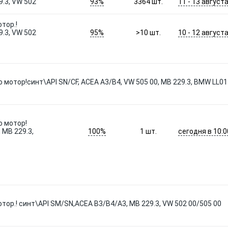
93%
11 - 13 август
.3, VW 502
3364
шт.
тор.!
95%
10 - 12 август
.3, VW 502
>10
шт.
 мотор!синт\API SN/CF, ACEA A3/B4, VW 505 00, MB 229.3, BMW LL01
о мотор!
100%
сегодня в 10:0
 MB 229.3,
1
шт.
отор.! синт\API SM/SN,ACEA B3/B4/A3, MB 229.3, VW 502 00/505 00