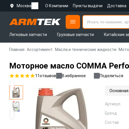
Москва
О Компании
Пункты выдачи
Доставка
Легковые запчасти
Грузовые запчасти
Китайские а
Главная
Ассортимент
Масла и технические жидкости
Мото
Моторное масло COMMA Perfor
11
отзывов
В избранное
Поделиться
Основная
Артикул
Бренд
Состав