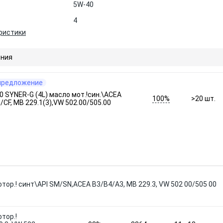
5W-40
4
ристики
ния
предложение
SYNER-G (4L) масло мот.!син.\ACEA
100%
>20
шт.
/CF, MB 229.1(3),VW 502.00/505.00
отор.! синт\API SM/SN,ACEA B3/B4/A3, MB 229.3, VW 502 00/505 00
тор.!