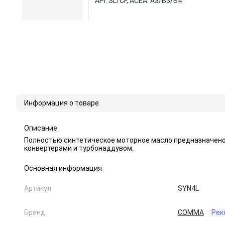
API: SL/CF, ACEA: A3/B3/B4
Информация о товаре
Описание
Полностью синтетическое моторное масло предназначено
конвертерами и турбонаддувом.
Основная информация
Артикул
SYN4L
Бренд
COMMA
Рек