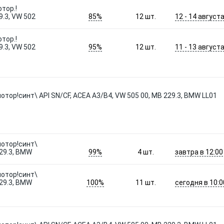
тор.!
85%
12 - 14 август
.3, VW 502
12
шт.
тор.!
95%
11 - 13 август
.3, VW 502
12
шт.
тор!синт\ API SN/CF, ACEA A3/B4, VW 505 00, MB 229.3, BMW LL01
мотор!синт\
99%
завтра в 12:00
229.3, BMW
4
шт.
мотор!синт\
100%
сегодня в 10:0
229.3, BMW
11
шт.