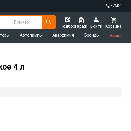
*7600
Пример
Подбор
Гараж
Войти
Корзина
яторы
Автолампы
Автохимия
Бренды
Акции
ое 4 л