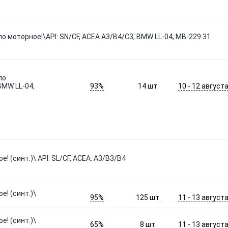
ло моторное!\API: SN/CF, ACEA A3/B4/C3, BMW LL-04, MB-229.31
ло
93%
10 - 12 август
BMW LL-04,
14
шт.
! (синт.)\ API: SL/CF, ACEA: A3/B3/B4
е! (синт.)\
95%
11 - 13 август
125
шт.
е! (синт.)\
65%
11 - 13 август
8
шт.