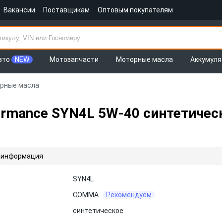
Вакансии
Поставщикам
Оптовым покупателям
вто
NEW
Мотозапчасти
Моторные масла
Аккумул
рные масла
mance SYN4L 5W-40 синтетическ
 информация
SYN4L
COMMA
Рекомендуем
синтетическое