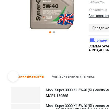
Вязкость
Упаковка, л
Все характе
Предложе
Лучшее 
COMMA 5W40 
A3/B4,API SN
Возможные замены
Альтернативная упаковка
Mobil Super 3000 X1 5W40 (5L) масло м
MOBIL
150565
Mobil Super 3000 X1 5W40 (5L) масло мо