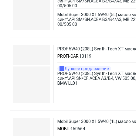
синт\API SM/SN,ACEA B3/B4/A3, MB 229
00/505 00
Mobil Super 3000 X1 5W40 (5L) масло мо
синт\API SM/SN,ACEA B3/B4/A3, MB 229
00/505 00
PROF 5W40 (208L) Synth-Tech XT масло
PROFI-CAR
13119
Лучшее предложение
PROF 5W40 (208L) Synth-Tech XT масл
синт\API SN/CF, ACEA A3/B4, VW 505 00,
BMW LL01
Mobil Super 3000 X1 5W40 (1L) масло м
MOBIL
150564