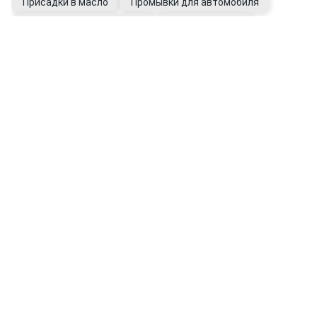
Присадки в масло
Промывки для автомобиля
Фильтры автомобильные
Щупы масляные
Перчатки рабочие