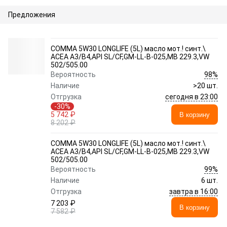
Предложения
COMMA 5W30 LONGLIFE (5L) масло мот.! синт.\
ACEA A3/B4,API SL/CF,GM-LL-B-025,MB 229.3,VW
502/505.00
98%
Вероятность
Наличие
>20 шт.
сегодня в 23:00
Отгрузка
-30%
5 742 ₽
В корзину
8 202 ₽
COMMA 5W30 LONGLIFE (5L) масло мот.! синт.\
ACEA A3/B4,API SL/CF,GM-LL-B-025,MB 229.3,VW
502/505.00
99%
Вероятность
Наличие
6 шт.
завтра в 16:00
Отгрузка
7 203 ₽
В корзину
7 582 ₽