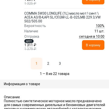
1 325 ₽
COMMA 5W30 LONGLIFE (1L) масло мот.! синт.\
ACEA A3/B4,API SL/CF,GM-LL-B-025,MB 229.3,VW
502/505.00
100%
Вероятность
Наличие
11 шт.
сегодня в 10:00
Отгрузка
опт
1 311 ₽
В корзину
1 379 ₽
1
2
3
1 — 8 из 22 товара
Информация о товаре
Описание
Полностью синтетическое моторное масло предназначено
для самых современных дизельных и бензиновых двигателей
легковых и коммерческих автомобилей с каталитическими