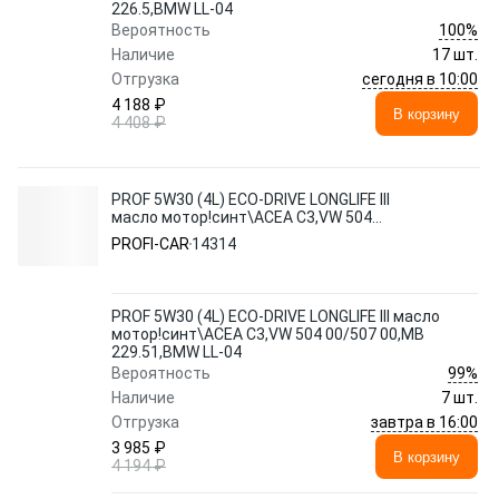
226.5,BMW LL-04
100%
Вероятность
Наличие
17 шт.
сегодня в 10:00
Отгрузка
4 188 ₽
В корзину
4 408 ₽
PROF 5W30 (4L) ECO-DRIVE LONGLIFE III
масло мотор!синт\ACEA C3,VW 504
00/507 00,MB 229.51,BMW LL-04
PROFI-CAR
14314
PROF 5W30 (4L) ECO-DRIVE LONGLIFE III масло
мотор!синт\ACEA C3,VW 504 00/507 00,MB
229.51,BMW LL-04
99%
Вероятность
Наличие
7 шт.
завтра в 16:00
Отгрузка
3 985 ₽
В корзину
4 194 ₽