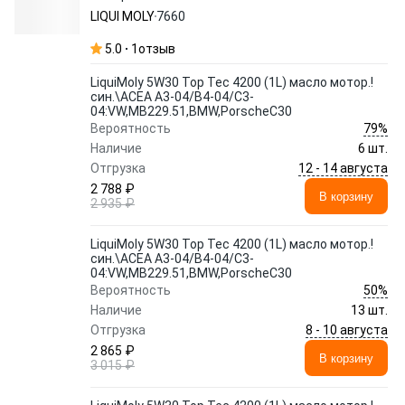
04:VW,MB229.51,BMW,PorscheC30
LIQUI MOLY
7660
5.0
1
отзыв
LiquiMoly 5W30 Top Tec 4200 (1L) масло мотор.!
син.\ACEA A3-04/B4-04/C3-
04:VW,MB229.51,BMW,PorscheC30
79%
Вероятность
Наличие
6 шт.
12 - 14 августа
Отгрузка
2 788 ₽
В корзину
2 935 ₽
LiquiMoly 5W30 Top Tec 4200 (1L) масло мотор.!
син.\ACEA A3-04/B4-04/C3-
04:VW,MB229.51,BMW,PorscheC30
50%
Вероятность
Наличие
13 шт.
8 - 10 августа
Отгрузка
2 865 ₽
В корзину
3 015 ₽