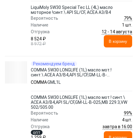
LiquiMoly 5W30 Special Tec LL (4L) масло
моторное !синт.\ API SL/CF, ACEA A3/B4
79%
Вероятность
Наличие
1 шт.
12 - 14 августа
Отгрузка
8 524 ₽
В корзину
8 972 ₽
Рекомендуем бренд
COMMA 5W30 LONGLIFE (1L) масло мот.!
синт.\ ACEA A3/B4,API SL/CF,GM-LL-B-
025,MB 229.3,VW 502/505.00
COMMA
GML1L
COMMA 5W30 LONGLIFE (1L) масло мот.! синт.\
ACEA A3/B4,API SL/CF,GM-LL-B-025,MB 229.3,VW
502/505.00
99%
Вероятность
Наличие
4 шт.
завтра в 16:00
Отгрузка
опт
1 259 ₽
В корзину