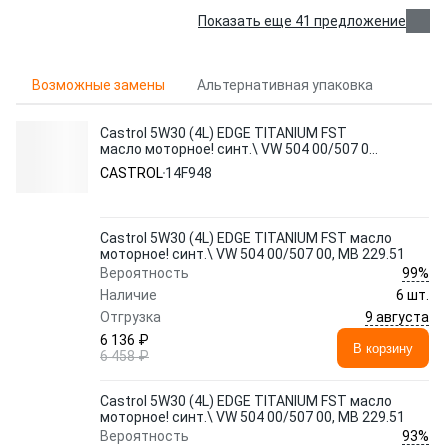
Показать еще 41 предложение
Возможные замены
Альтернативная упаковка
Castrol 5W30 (4L) EDGE TITANIUM FST
масло моторное! синт.\ VW 504 00/507 00,
MB 229.51
CASTROL
14F948
Castrol 5W30 (4L) EDGE TITANIUM FST масло
моторное! синт.\ VW 504 00/507 00, MB 229.51
99%
Вероятность
Наличие
6 шт.
9 августа
Отгрузка
6 136 ₽
В корзину
6 458 ₽
Castrol 5W30 (4L) EDGE TITANIUM FST масло
моторное! синт.\ VW 504 00/507 00, MB 229.51
93%
Вероятность