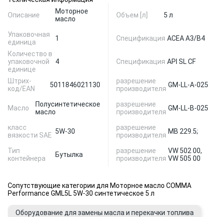
Моторное
Описание
Объем [л]
5 л
масло
Упаковочная
1
Спецификация
ACEA A3/B4
единица
Количество в
упаковочной
4
Спецификация
API SL CF
единице
Штрих-
разрешение
5011846021130
GM-LL-A-025
код/EAN
производителя
Полусинтетическое
разрешение
Масло
GM-LL-B-025
масло
производителя
класс
разрешение
5W-30
MB 229.5;
вязкости SAE
производителя
Тип
разрешение
VW 502 00,
Бутылка
контейнера
производителя
VW 505 00
Сопутствующие категории для Моторное масло COMMA
Performance GML5L 5W-30 синтетическое 5 л
Оборудование для замены масла и перекачки топлива