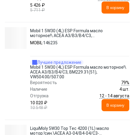
5 426 ₽
В корзину
5 711 ₽
Mobil 1 5W30 (4L) ESP Formula масло
моторное!\ ACEA A3/B3/B4/C3,
BM229.31(51), VW504.00/507.00
MOBIL
146235
Лучшее предложение
Mobil 1 5W30 (4L) ESP Formula масло моторное!\
ACEA A3/B3/B4/C3, BM229.31(51),
VW504.00/507.00
79%
Вероятность
Наличие
4 шт.
12 - 14 августа
Отгрузка
10 020 ₽
В корзину
10 548 ₽
LiquiMoly 5W30 Top Tec 4200 (1L) масло
мотор.!син.\ACEA A3-04/B4-04/C3-