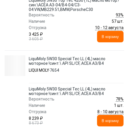
LiquiMoly 5W30 Top Tec 4200 (1L) масло мотор.!
син.\ACEA A3-04/B4-04/C3-
04:VW,MB229.51,BMW,PorscheC30
93%
Вероятность
Наличие
57 шт.
10 - 12 августа
Отгрузка
3 425 ₽
В корзину
3 605 ₽
LiquiMoly 5W30 Special Tec LL (4L) масло
моторное !синт.\ API SL/CF, ACEA A3/B4
LIQUI MOLY
7654
LiquiMoly 5W30 Special Tec LL (4L) масло
моторное !синт.\ API SL/CF, ACEA A3/B4
78%
Вероятность
Наличие
1 шт.
8 - 10 августа
Отгрузка
8 239 ₽
В корзину
8 673 ₽