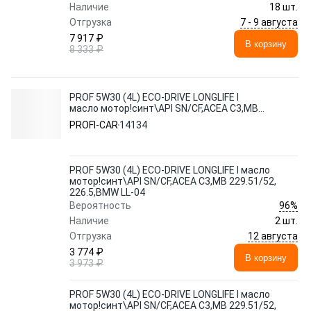
Наличие
18 шт.
7 - 9 августа
Отгрузка
7 917 ₽
В корзину
8 333 ₽
PROF 5W30 (4L) ECO-DRIVE LONGLIFE I
масло мотор!синт\API SN/CF,ACEA C3,MB
229.51/52, 226.5,BMW LL-04
PROFI-CAR
14134
PROF 5W30 (4L) ECO-DRIVE LONGLIFE I масло
мотор!синт\API SN/CF,ACEA C3,MB 229.51/52,
226.5,BMW LL-04
96%
Вероятность
Наличие
2 шт.
12 августа
Отгрузка
3 774 ₽
В корзину
3 973 ₽
PROF 5W30 (4L) ECO-DRIVE LONGLIFE I масло
мотор!синт\API SN/CF,ACEA C3,MB 229.51/52,