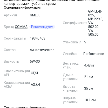
конвертерами и турбонаддувом.
Основная информация
GM-LL-B-
Артикул
GML5L
025,
MB 229.3,
Спецификация
VW
Бренд
COMMA
Рекомендуем
502.00,
VW
505.00
Сертификаты
19345463
Упаковка, л
5
Состав
синтетическое
Линейка
Performance
Вязкость
5W-30
Вес в инд.
4.48 кг
упак.
Классификация
CF,
SL
API
Длина
21 см
упаковки
Классификация
A3,
B4
ACEA
Высота
35 см
упаковки
Ширина
10.1 см
упаковки
Техническая информация