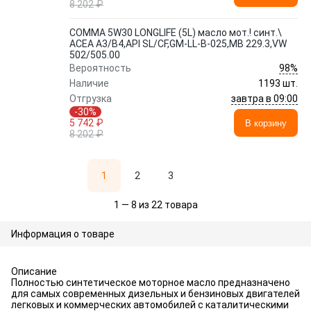
8 202 ₽
COMMA 5W30 LONGLIFE (5L) масло мот.! синт.\
ACEA A3/B4,API SL/CF,GM-LL-B-025,MB 229.3,VW
502/505.00
98%
Вероятность
Наличие
1193 шт.
завтра в 09:00
Отгрузка
-30%
5 742 ₽
В корзину
8 202 ₽
1
2
3
1 — 8 из 22 товара
Информация о товаре
Описание
Полностью синтетическое моторное масло предназначено
для самых современных дизельных и бензиновых двигателей
легковых и коммерческих автомобилей с каталитическими