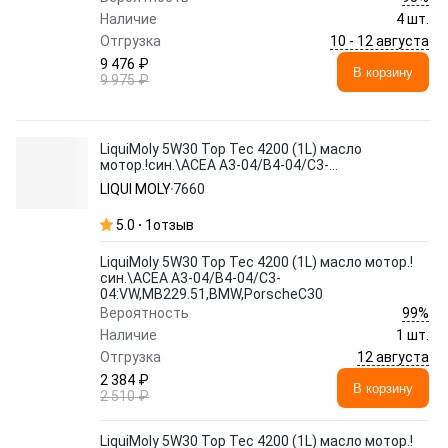
Наличие
4 шт.
10 - 12 августа
Отгрузка
9 476 ₽
В корзину
9 975 ₽
LiquiMoly 5W30 Top Tec 4200 (1L) масло
мотор.!син.\ACEA A3-04/B4-04/C3-
04:VW,MB229.51,BMW,PorscheC30
LIQUI MOLY
7660
5.0
1
отзыв
LiquiMoly 5W30 Top Tec 4200 (1L) масло мотор.!
син.\ACEA A3-04/B4-04/C3-
04:VW,MB229.51,BMW,PorscheC30
99%
Вероятность
Наличие
1 шт.
12 августа
Отгрузка
2 384 ₽
В корзину
2 510 ₽
LiquiMoly 5W30 Top Tec 4200 (1L) масло мотор.!