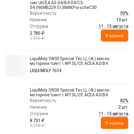
син.\ACEA A3-04/B4-04/C3-
04:VW,MB229.51,BMW,PorscheC30
50%
Вероятность
Наличие
13 шт.
11 - 13 августа
Отгрузка
2 780 ₽
В корзину
2 926 ₽
LiquiMoly 5W30 Special Tec LL (4L) масло
моторное !синт.\ API SL/CF, ACEA A3/B4
LIQUI MOLY
7654
LiquiMoly 5W30 Special Tec LL (4L) масло
моторное !синт.\ API SL/CF, ACEA A3/B4
82%
Вероятность
Наличие
2 шт.
11 - 13 августа
Отгрузка
8 731 ₽
В корзину
9 190 ₽