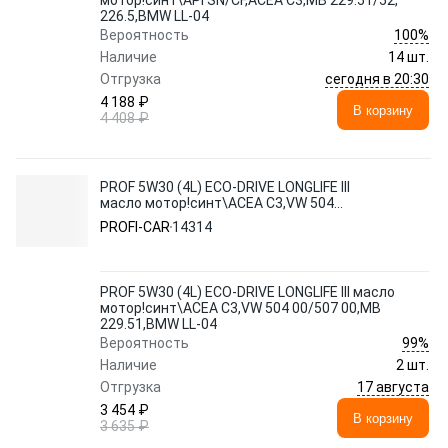
мотор!синт\API SN/CF,ACEA C3,MB 229.51/52,
226.5,BMW LL-04
100%
Вероятность
Наличие
14 шт.
сегодня в 20:30
Отгрузка
4 188 ₽
В корзину
4 408 ₽
PROF 5W30 (4L) ECO-DRIVE LONGLIFE III
масло мотор!синт\ACEA C3,VW 504
00/507 00,MB 229.51,BMW LL-04
PROFI-CAR
14314
PROF 5W30 (4L) ECO-DRIVE LONGLIFE III масло
мотор!синт\ACEA C3,VW 504 00/507 00,MB
229.51,BMW LL-04
99%
Вероятность
Наличие
2 шт.
17 августа
Отгрузка
3 454 ₽
В корзину
3 635 ₽