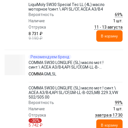
LiquiMoly 5W30 Special Tec LL (4L) масло
моторное !синт.\ API SL/CF, ACEA A3/B4
69%
Вероятность
Наличие
1 шт.
11 - 13 августа
Отгрузка
8 731 ₽
В корзину
9 190 ₽
Рекомендуем бренд
COMMA 5W30 LONGLIFE (5L) масло мот.!
синт.\ ACEA A3/B4,API SL/CF,GM-LL-B-
025,MB 229.3,VW 502/505.00
COMMA
GML5L
COMMA 5W30 LONGLIFE (5L) масло мот.! синт.\
ACEA A3/B4,API SL/CF,GM-LL-B-025,MB 229.3,VW
502/505.00
99%
Вероятность
Наличие
1 шт.
завтра в 17:30
Отгрузка
-30%
5 742 ₽
В корзину