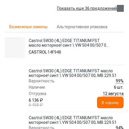
Показать еще 36 предложений
Возможные замены
Альтернативная упаковка
Castrol 5W30 (4L) EDGE TITANIUM FST
масло моторное! синт.\ VW 504 00/507 00,
MB 229.51
CASTROL
14F948
Castrol 5W30 (4L) EDGE TITANIUM FST масло
моторное! синт.\ VW 504 00/507 00, MB 229.51
99%
Вероятность
Наличие
6 шт.
12 августа
Отгрузка
6 136 ₽
В корзину
6 458 ₽
Castrol 5W30 (4L) EDGE TITANIUM FST масло
моторное! синт.\ VW 504 00/507 00, MB 229.51
94%
Вероятность