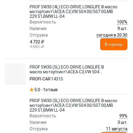
PROF 5W30 (4L) ECO-DRIVE LONGLIFE III масло
мотор!синт\ACEA C3,VW 504 00/507 00,MB
229.51,BMW LL-04
100%
Вероятность
Наличие
9 шт.
сегодня в 20:30
Отгрузка
4 732 ₽
В корзину
4 981 ₽
PROF 5W30 (5L) ECO-DRIVE LONGLIFE III
масло мотор!синт\ACEA C3,VW 504
00/507 00,MB 229.51,BMW LL-04
PROFI-CAR
14315
5.0
1
отзыв
PROF 5W30 (5L) ECO-DRIVE LONGLIFE III масло
мотор!синт\ACEA C3,VW 504 00/507 00,MB
229.51,BMW LL-04
99%
Вероятность
Наличие
3 шт.
11 августа
Отгрузка