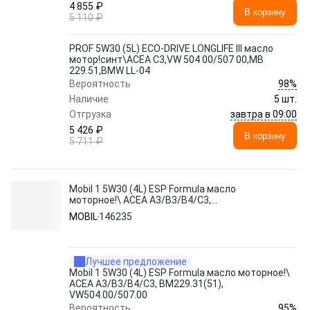
4 855 ₽
В корзину
5 110 ₽
PROF 5W30 (5L) ECO-DRIVE LONGLIFE III масло
мотор!синт\ACEA C3,VW 504 00/507 00,MB
229.51,BMW LL-04
98%
Вероятность
Наличие
5 шт.
завтра в 09:00
Отгрузка
5 426 ₽
В корзину
5 711 ₽
Mobil 1 5W30 (4L) ESP Formula масло
моторное!\ ACEA A3/B3/B4/C3,
BM229.31(51), VW504.00/507.00
MOBIL
146235
Лучшее предложение
Mobil 1 5W30 (4L) ESP Formula масло моторное!\
ACEA A3/B3/B4/C3, BM229.31(51),
VW504.00/507.00
95%
Вероятность