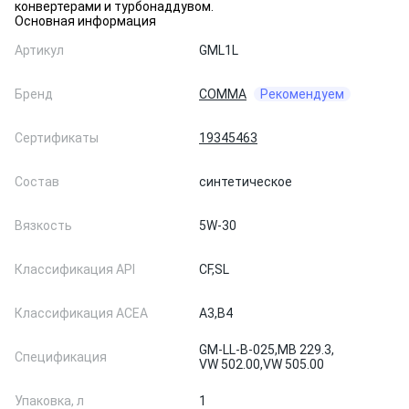
конвертерами и турбонаддувом.
Основная информация
Артикул
GML1L
Бренд
COMMA
Рекомендуем
Сертификаты
19345463
Состав
синтетическое
Вязкость
5W-30
Классификация API
CF,
SL
Классификация ACEA
A3,
B4
GM-LL-B-025,
MB 229.3,
Спецификация
VW 502.00,
VW 505.00
Упаковка, л
1