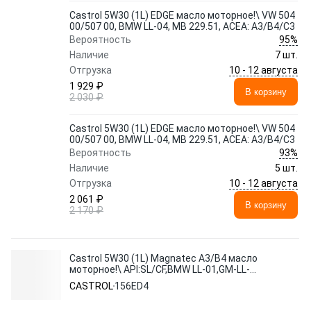
Castrol 5W30 (1L) EDGE масло моторное!\ VW 504
00/507 00, BMW LL-04, MB 229.51, ACEA: A3/B4/C3
95%
Вероятность
Наличие
7 шт.
10 - 12 августа
Отгрузка
1 929 ₽
В корзину
2 030 ₽
Castrol 5W30 (1L) EDGE масло моторное!\ VW 504
00/507 00, BMW LL-04, MB 229.51, ACEA: A3/B4/C3
93%
Вероятность
Наличие
5 шт.
10 - 12 августа
Отгрузка
2 061 ₽
В корзину
2 170 ₽
Castrol 5W30 (1L) Magnatec A3/B4 масло
моторное!\ API:SL/CF,BMW LL-01,GM-LL-
A(B)025,VW 502 00/505 00
CASTROL
156ED4