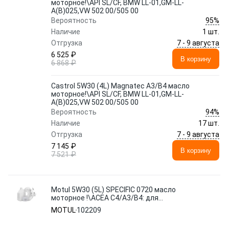
моторное!\API SL/CF, BMW LL-01,GM-LL-
A(B)025,VW 502 00/505 00
95%
Вероятность
Наличие
1 шт.
7 - 9 августа
Отгрузка
6 525 ₽
В корзину
6 868 ₽
Castrol 5W30 (4L) Magnatec A3/B4 масло
моторное!\API SL/CF, BMW LL-01,GM-LL-
A(B)025,VW 502 00/505 00
94%
Вероятность
Наличие
17 шт.
7 - 9 августа
Отгрузка
7 145 ₽
В корзину
7 521 ₽
Motul 5W30 (5L) SPECIFIC 0720 масло
моторное !\ACEA С4/А3/В4: для
дизельных двигателей Renault с DPF
MOTUL
102209