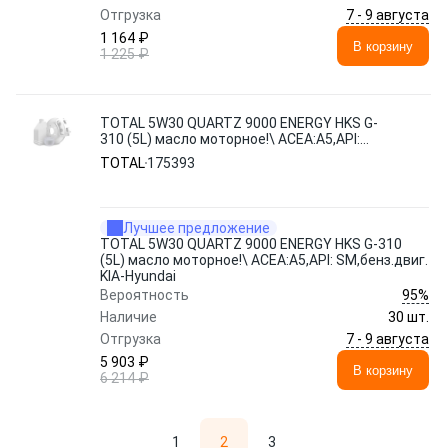
7 - 9 августа
Отгрузка
1 164 ₽
В корзину
1 225 ₽
TOTAL 5W30 QUARTZ 9000 ENERGY HKS G-
310 (5L) масло моторное!\ ACEA:A5,API:
SM,бенз.двиг. KIA-Hyundai
TOTAL
175393
Лучшее предложение
TOTAL 5W30 QUARTZ 9000 ENERGY HKS G-310
(5L) масло моторное!\ ACEA:A5,API: SM,бенз.двиг.
KIA-Hyundai
95%
Вероятность
Наличие
30 шт.
7 - 9 августа
Отгрузка
5 903 ₽
В корзину
6 214 ₽
1
2
3