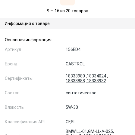
9 — 16 из 20 товаров
Информация о товаре
Основная информация
Артикул
156ED4
Бренд
CASTROL
18333980
,
18334024
,
Сертификаты
18333888
,
18333932
Состав
синтетическое
Вязкость
5W-30
Классификация API
CF,
SL
BMW LL-01,
GM-LL-A-025,