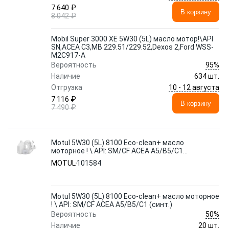
7 640 ₽
В корзину
8 042 ₽
Mobil Super 3000 XE 5W30 (5L) масло мотор!\API
SN,ACEA C3,MB 229.51/229.52,Dexos 2,Ford WSS-
M2C917-A
95%
Вероятность
Наличие
634 шт.
10 - 12 августа
Отгрузка
7 116 ₽
В корзину
7 490 ₽
Motul 5W30 (5L) 8100 Eco-clean+ масло
моторное ! \ API: SM/CF ACEA A5/B5/C1
(синт.)
MOTUL
101584
Motul 5W30 (5L) 8100 Eco-clean+ масло моторное
! \ API: SM/CF ACEA A5/B5/C1 (синт.)
50%
Вероятность
Наличие
20 шт.