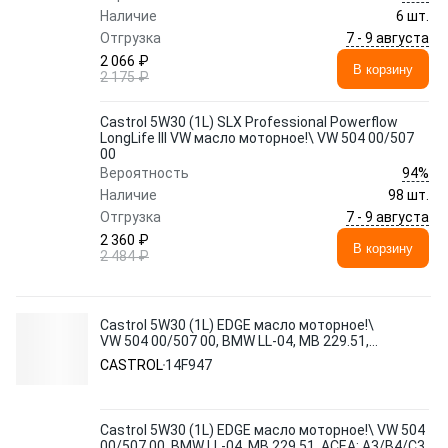
Наличие
6 шт.
7 - 9 августа
Отгрузка
2 066 ₽
В корзину
2 175 ₽
Castrol 5W30 (1L) SLX Professional Powerflow
LongLife III VW масло моторное!\ VW 504 00/507
00
94%
Вероятность
Наличие
98 шт.
7 - 9 августа
Отгрузка
2 360 ₽
В корзину
2 484 ₽
Castrol 5W30 (1L) EDGE масло моторное!\
VW 504 00/507 00, BMW LL-04, MB 229.51,
ACEA: A3/B4/C3
CASTROL
14F947
Castrol 5W30 (1L) EDGE масло моторное!\ VW 504
00/507 00, BMW LL-04, MB 229.51, ACEA: A3/B4/C3