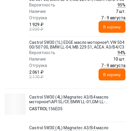
95%
Вероятность
Наличие
7 шт.
7 - 9 августа
Отгрузка
1 929 ₽
В корзину
2 030 ₽
Castrol 5W30 (1L) EDGE масло моторное!\ VW 504
00/507 00, BMW LL-04, MB 229.51, ACEA: A3/B4/C3
94%
Вероятность
Наличие
10 шт.
7 - 9 августа
Отгрузка
2 061 ₽
В корзину
2 170 ₽
Castrol 5W30 (4L) Magnatec A3/B4 масло
моторное!\API SL/CF, BMW LL-01,GM-LL-
A(B)025,VW 502 00/505 00
CASTROL
156ED5
Castrol 5W30 (4L) Magnatec A3/B4 масло