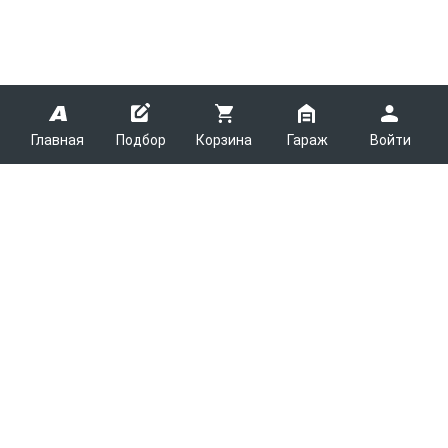
Главная
Подбор
Корзина
Гараж
Войти
ARMTEK
О Компании
Покупателям
Контакты
Как сделать заказ
Партнерам