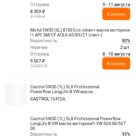
9 - 11 августа
Отгрузка
8 303 ₽
В корзину
8 740 ₽
Motul 5W30 (5L) 8100 Eco-clean+ масло моторное
! \ API: SM/CF ACEA A5/B5/C1 (синт.)
80%
Вероятность
Наличие
2 шт.
8 - 10 августа
Отгрузка
9 507 ₽
В корзину
10 007 ₽
Castrol 5W30 (1L) SLX Professional
Powerflow LongLife III VW масло
моторное!\ VW 504 00/507 00
CASTROL
1541DA
Castrol 5W30 (1L) SLX Professional Powerflow
LongLife III VW масло моторное!\ VW 504 00/507
00
95%
Вероятность