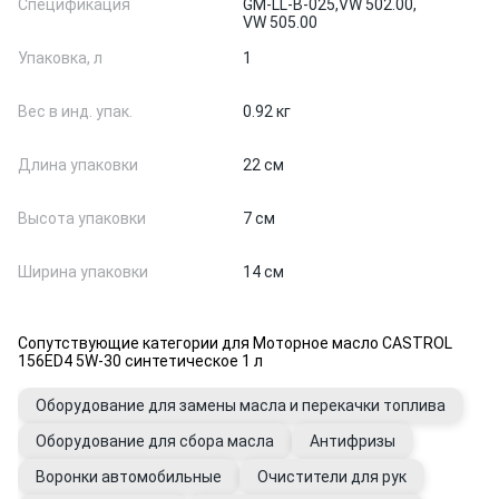
Спецификация
GM-LL-B-025,
VW 502.00,
VW 505.00
Упаковка, л
1
Вес в инд. упак.
0.92 кг
Длина упаковки
22 см
Высота упаковки
7 см
Ширина упаковки
14 см
Сопутствующие категории для Моторное масло CASTROL
156ED4 5W-30 синтетическое 1 л
Оборудование для замены масла и перекачки топлива
Оборудование для сбора масла
Антифризы
Воронки автомобильные
Очистители для рук