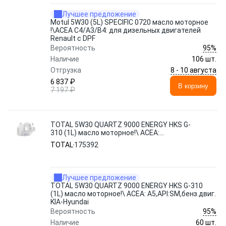
Лучшее предложение
Motul 5W30 (5L) SPECIFIC 0720 масло моторное
!\ACEA С4/А3/В4: для дизельных двигателей
Renault с DPF
95%
Вероятность
Наличие
106 шт.
8 - 10 августа
Отгрузка
6 837 ₽
В корзину
7 197 ₽
TOTAL 5W30 QUARTZ 9000 ENERGY HKS G-
310 (1L) масло моторное!\ ACEA:
A5,API:SM,бенз.двиг. KIA-Hyundai
TOTAL
175392
Лучшее предложение
TOTAL 5W30 QUARTZ 9000 ENERGY HKS G-310
(1L) масло моторное!\ ACEA: A5,API:SM,бенз.двиг.
KIA-Hyundai
95%
Вероятность
Наличие
60 шт.