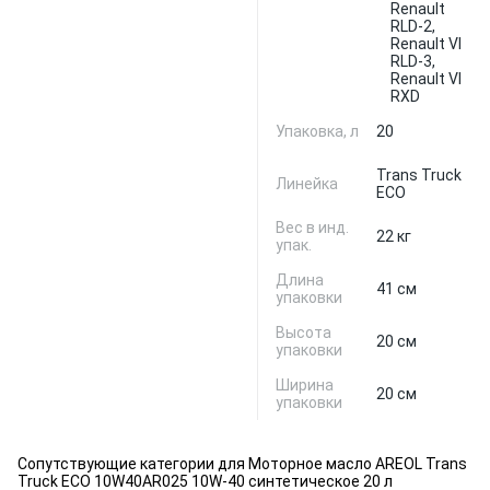
Renault
RLD-2,
Renault VI
RLD-3,
Renault VI
RXD
Упаковка, л
20
Trans Truck
Линейка
ECO
Вес в инд.
22 кг
упак.
Длина
41 см
упаковки
Высота
20 см
упаковки
Ширина
20 см
упаковки
Сопутствующие категории для Моторное масло AREOL Trans
Truck ECO 10W40AR025 10W-40 синтетическое 20 л