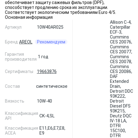
обеспечивает защиту сажевых фильтров (DPF),
способствует продлению срока их эксплуатации.
Соответствует экологическим требованиям Euro 4/5.
Основная информация
Allison C-4,
Артикул
10W40AR025
Caterpillar
ECF-3,
Cummins
Бренд
AREOL
Рекомендуем
CES 20076,
Cummins
CES 20077,
Гарантия
1 год
Cummins
производителя
CES 20078,
Cummins
Сертификаты
19663876
CES 20086,
DAF
Extended
Состав
синтетическое
Drain,
Detroit DDC
93K222,
Вязкость
10W-40
Detroit
Diesel DFS
93K215,
Классификация
CK-4,
SL
Deutz DQC
API
IV-18 LA,
DTFR
Классификация
E11,
E6,
E7,
E8,
15C100,
ACEA
E9
DTFR