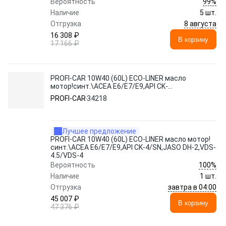
99%
Вероятность
Наличие
5 шт.
8 августа
Отгрузка
16 308 ₽
В корзину
17 166 ₽
PROFI-CAR 10W40 (60L) ECO-LINER масло
мотор!синт.\ACEA E6/E7/E9,API CK-
4/SN,JASO DH-2,VDS-4.5/VDS-4
PROFI-CAR
34218
Лучшее предложение
PROFI-CAR 10W40 (60L) ECO-LINER масло мотор!
синт.\ACEA E6/E7/E9,API CK-4/SN,JASO DH-2,VDS-
4.5/VDS-4
100%
Вероятность
Наличие
1 шт.
завтра в 04:00
Отгрузка
45 007 ₽
В корзину
47 376 ₽