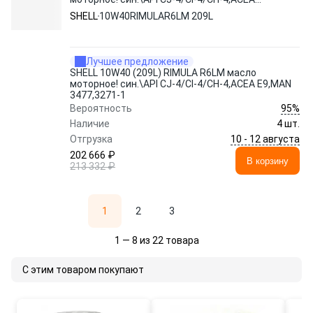
E9,MAN 3477,3271-1
SHELL
10W40RIMULAR6LM 209L
Лучшее предложение
SHELL 10W40 (209L) RIMULA R6LM масло
моторное! син.\API CJ-4/CI-4/CH-4,ACEA E9,MAN
3477,3271-1
95%
Вероятность
Наличие
4 шт.
10 - 12 августа
Отгрузка
202 666 ₽
В корзину
213 332 ₽
1
2
3
1 — 8 из 22 товара
С этим товаром покупают