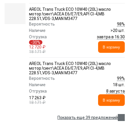
AREOL Trans Truck ECO 10W40 (20L) масло
мотор.!синт\ACEA E6/E7/E9,API CI-4,MB
228.51,VDS-3,MAN M3477
98%
Вероятность
Наличие
>20 шт.
завтра в 16:30
Отгрузка
-30%
12 720 ₽
В корзину
18 171 ₽
AREOL Trans Truck ECO 10W40 (20L) масло
мотор.!синт\ACEA E6/E7/E9,API CI-4,MB
228.51,VDS-3,MAN M3477
99%
Вероятность
Наличие
18 шт.
8 августа
Отгрузка
17 263 ₽
В корзину
18 171 ₽
Показать еще 39 предложений