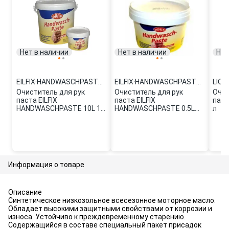
Нет в наличии
Нет в наличии
Нет
EILFIX
·
HANDWASCHPASTE 10L
EILFIX
·
HANDWASCHPASTE 0.5L
LIQU
Очиститель для рук
Очиститель для рук
Очис
паста EILFIX
паста EILFIX
паст
HANDWASCHPASTE 10L 10
HANDWASCHPASTE 0.5L
л
л
0.5 л
Информация о товаре
Описание
Синтетическое низкозольное всесезонное моторное масло.
Обладает высокими защитными свойствами от коррозии и
износа. Устойчиво к преждевременному старению.
Содержащийся в составе специальный пакет присадок