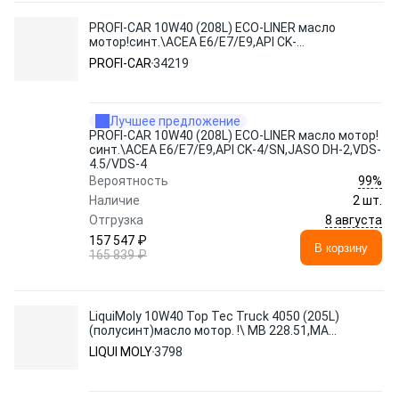
PROFI-CAR 10W40 (208L) ECO-LINER масло
мотор!синт.\ACEA E6/E7/E9,API CK-
4/SN,JASO DH-2,VDS-4.5/VDS-4
PROFI-CAR
34219
Лучшее предложение
PROFI-CAR 10W40 (208L) ECO-LINER масло мотор!
синт.\ACEA E6/E7/E9,API CK-4/SN,JASO DH-2,VDS-
4.5/VDS-4
99%
Вероятность
Наличие
2 шт.
8 августа
Отгрузка
157 547 ₽
В корзину
165 839 ₽
LiquiMoly 10W40 Top Tec Truck 4050 (205L)
(полусинт)масло мотор. !\ MB 228.51,MAN
M3477/3271-1
LIQUI MOLY
3798