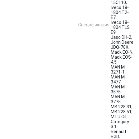
15C110,
Iveco 18-
1804 T2-
E7,
Iveco 18-
Спецификация
1804 TLS
E9,
Jaso DH-2,
John Deere
JDQ-78X,
Mack EO-N,
Mack EOS-
4.5,
MAN M
3271-1,
MAN M
3477,
MAN M
3575,
MAN M
3775,
MB 228.31,
MB 228.51,
MTU Oil
Category
3.1,
Renault
RGD,