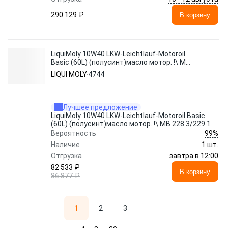
290 129 ₽
В корзину
LiquiMoly 10W40 LKW-Leichtlauf-Motoroil
Basic (60L) (полусинт)масло мотор. !\ MB
228.3/229.1
LIQUI MOLY
4744
Лучшее предложение
LiquiMoly 10W40 LKW-Leichtlauf-Motoroil Basic
(60L) (полусинт)масло мотор. !\ MB 228.3/229.1
99%
Вероятность
Наличие
1 шт.
завтра в 12:00
Отгрузка
82 533 ₽
В корзину
86 877 ₽
1
2
3