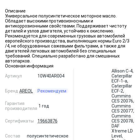
Описание
Универсальное полусинтетическое моторное масло.
Обладает высокими противоизносными и
антикоррозионными свойствами. Поддерживает чистоту
деталей и узлов двигателя, устойчиво к окислению.
Рекомендуется для современных грузовых автомобилей
европейского производства, выполняющих нормы Euro 2/3
/4, не оборудованных сажевыми фильтрами, а также для
двигателей легковых автомобилей без специальных
требований. Специально разработано для смешанных
автопарков.
Основная информация
Allison C-4,
Артикул
10W40AR004
Caterpillar
ECF-1-a,
Caterpillar
Бренд
AREOL
Рекомендуем
ECF-2,
Cummins
CES 20076,
Гарантия
1 год
Cummins
производителя
CES 20077,
Cummins
Сертификаты
19663876
CES 20078,
DAF
Xtreme LD
Состав
полусинтетическое
Level,