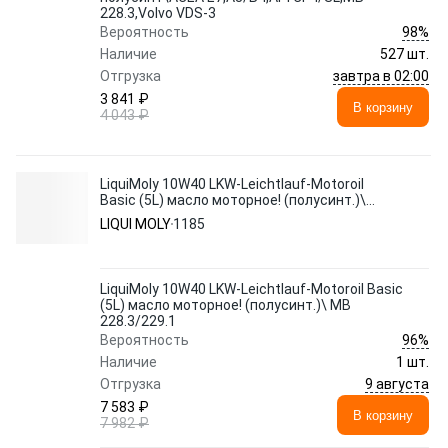
228.3,Volvo VDS-3
98%
Вероятность
Наличие
527 шт.
завтра в 02:00
Отгрузка
3 841 ₽
В корзину
4 043 ₽
LiquiMoly 10W40 LKW-Leichtlauf-Motoroil
Basic (5L) масло моторное! (полусинт.)\
MB 228.3/229.1
LIQUI MOLY
1185
LiquiMoly 10W40 LKW-Leichtlauf-Motoroil Basic
(5L) масло моторное! (полусинт.)\ MB
228.3/229.1
96%
Вероятность
Наличие
1 шт.
9 августа
Отгрузка
7 583 ₽
В корзину
7 982 ₽