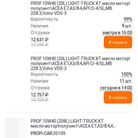
PROF 10W40 (20L) LIGHT-TRUCK XT масло мотор!
полусинт\ACEA E7,A3/B4,API CI-4/SL,MB
228.3,Volvo VDS-3
99%
Вероятность
Наличие
9 шт.
завтра в 16:00
Отгрузка
12 631 ₽
В корзину
13 295 ₽
PROF 10W40 (20L) LIGHT-TRUCK XT масло мотор!
полусинт\ACEA E7,A3/B4,API CI-4/SL,MB
228.3,Volvo VDS-3
100%
Вероятность
Наличие
11 шт.
сегодня в 14:00
Отгрузка
12 757 ₽
В корзину
13 428 ₽
PROF 10W40 (208L) LIGHT-TRUCK XT
масло мотор!полусинт\ACEA E7,A3/B4,API
CI-4/SL,MB 228.3,Volvo VDS-3
PROFI-CAR
35109