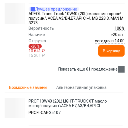
Лучшее предложение
AREOL Trans Truck 10W40 (20L) масло моторное!
полусин.\ ACEA A3/B4,E7,API CI-4, MB 228.3, MAN M
3275
100%
Вероятность
Наличие
>20 шт.
сегодня в 14:00
Отгрузка
-30%
10 641 ₽
В корзину
15 201 ₽
Показать еще 61 предложение
Возможные замены
Альтернативная упаковка
PROF 10W40 (20L) LIGHT-TRUCK XT масло
мотор!полусинт\ACEA E7,A3/B4,API CI-
4/SL,MB 228.3,Volvo VDS-3
PROFI-CAR
35107