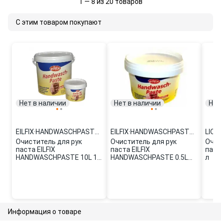
1 — 8 из 20 товаров
С этим товаром покупают
Нет в наличии
Нет в наличии
Нет
EILFIX
·
HANDWASCHPASTE 10L
EILFIX
·
HANDWASCHPASTE 0.5L
LIQU
Очиститель для рук
Очиститель для рук
Очис
паста EILFIX
паста EILFIX
паст
HANDWASCHPASTE 10L 10
HANDWASCHPASTE 0.5L
л
л
0.5 л
Информация о товаре