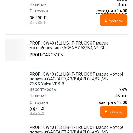
Наличие
3 шт.
сегодня в 14:00
Отгрузка
35 898 ₽
В корзину
37 788 ₽
PROF 10W40 (5L) LIGHT-TRUCK XT масло
мотор!полусинт\ACEA E7,A3/B4,API CI-
4/SL,MB 228.3,Volvo VDS-3
PROFI-CAR
35105
PROF 10W40 (5L) LIGHT-TRUCK XT масло мотор!
полусинт\ACEA E7,A3/B4,API CI-4/SL,MB
228.3,Volvo VDS-3
99%
Вероятность
Наличие
45 шт.
завтра в 12:00
Отгрузка
3 841 ₽
В корзину
4 043 ₽
PROF 10W40 (5L) LIGHT-TRUCK XT масло мотор!
полусинт\ACEA E7,A3/B4,API CI-4/SL,MB