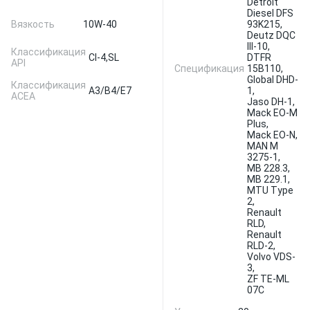
Detroit
Diesel DFS
Вязкость
10W-40
93K215,
Deutz DQC
III-10,
Классификация
CI-4,
SL
DTFR
API
Спецификация
15B110,
Global DHD-
Классификация
A3/B4/E7
1,
ACEA
Jaso DH-1,
Mack EO-M
Plus,
Mack EO-N,
MAN M
3275-1,
MB 228.3,
MB 229.1,
MTU Type
2,
Renault
RLD,
Renault
RLD-2,
Volvo VDS-
3,
ZF TE-ML
07C