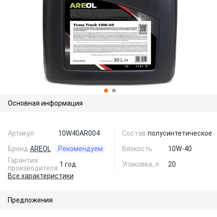
Основная информация
Артикул
10W40AR004
Состав
полусинтетическое
Бренд
AREOL
Рекомендуем
Вязкость
10W-40
Гарантия
1 год
Упаковка, л
20
производителя
Все характеристики
Предложения