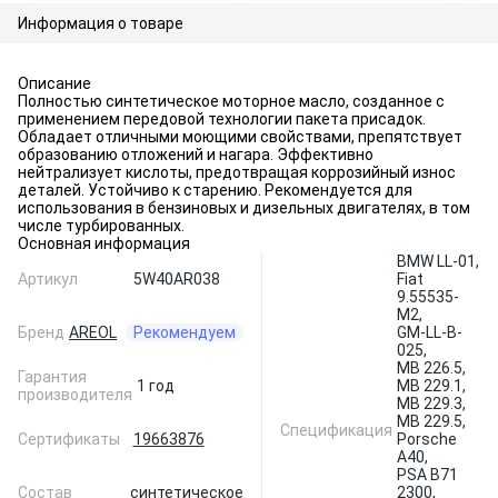
Информация о товаре
Описание
Полностью синтетическое моторное масло, созданное с
применением передовой технологии пакета присадок.
Обладает отличными моющими свойствами, препятствует
образованию отложений и нагара. Эффективно
нейтрализует кислоты, предотвращая коррозийный износ
деталей. Устойчиво к старению. Рекомендуется для
использования в бензиновых и дизельных двигателях, в том
числе турбированных.
Основная информация
BMW LL-01,
Артикул
5W40AR038
Fiat
9.55535-
M2,
Бренд
AREOL
Рекомендуем
GM-LL-B-
025,
MB 226.5,
Гарантия
1 год
MB 229.1,
производителя
MB 229.3,
MB 229.5,
Спецификация
Сертификаты
19663876
Porsche
A40,
PSA B71
Состав
синтетическое
2300,