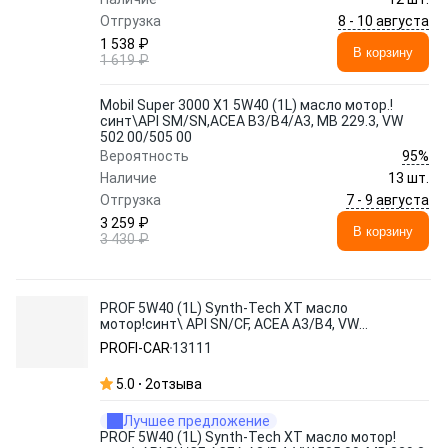
8 - 10 августа
Отгрузка
1 538 ₽
В корзину
1 619 ₽
Mobil Super 3000 X1 5W40 (1L) масло мотор.!
синт\API SM/SN,ACEA B3/B4/A3, MB 229.3, VW
502 00/505 00
95%
Вероятность
Наличие
13 шт.
7 - 9 августа
Отгрузка
3 259 ₽
В корзину
3 430 ₽
PROF 5W40 (1L) Synth-Tech XT масло
мотор!синт\ API SN/CF, ACEA A3/B4, VW
505 00, MB 229.3, BMW LL01
PROFI-CAR
13111
5.0
2
отзыва
Лучшее предложение
PROF 5W40 (1L) Synth-Tech XT масло мотор!