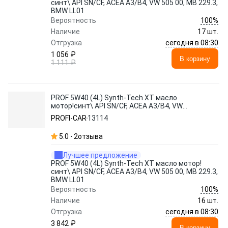
синт\ API SN/CF, ACEA A3/B4, VW 505 00, MB 229.3,
BMW LL01
100%
Вероятность
Наличие
17 шт.
сегодня в 08:30
Отгрузка
1 056 ₽
В корзину
1 111 ₽
PROF 5W40 (4L) Synth-Tech XT масло
мотор!синт\ API SN/CF, ACEA A3/B4, VW
505 00, MB 229.3, BMW LL01
PROFI-CAR
13114
5.0
2
отзыва
Лучшее предложение
PROF 5W40 (4L) Synth-Tech XT масло мотор!
синт\ API SN/CF, ACEA A3/B4, VW 505 00, MB 229.3,
BMW LL01
100%
Вероятность
Наличие
16 шт.
сегодня в 08:30
Отгрузка
3 842 ₽
В корзину