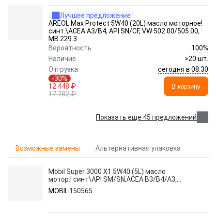
Лучшее предложение
AREOL Max Protect 5W40 (20L) масло моторное!
синт.\ACEA A3/B4, API SN/CF, VW 502.00/505.00,
MB 229.3
100%
Вероятность
Наличие
>20 шт.
сегодня в 08:30
Отгрузка
-30%
12 448 ₽
В корзину
17 782 ₽
Показать еще 45 предложений
Возможные замены
Альтернативная упаковка
Mobil Super 3000 X1 5W40 (5L) масло
мотор.! синт\API SM/SN,ACEA B3/B4/A3,
MB 229.3, VW 502 00/505 00
MOBIL
150565