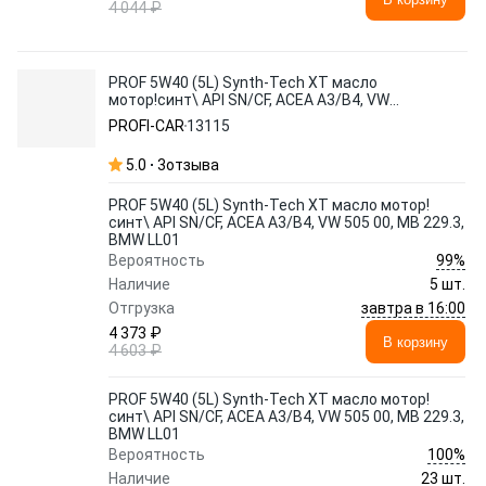
4 044 ₽
PROF 5W40 (5L) Synth-Tech XT масло
мотор!синт\ API SN/CF, ACEA A3/B4, VW
505 00, MB 229.3, BMW LL01
PROFI-CAR
13115
5.0
3
отзыва
PROF 5W40 (5L) Synth-Tech XT масло мотор!
синт\ API SN/CF, ACEA A3/B4, VW 505 00, MB 229.3,
BMW LL01
99%
Вероятность
Наличие
5 шт.
завтра в 16:00
Отгрузка
4 373 ₽
В корзину
4 603 ₽
PROF 5W40 (5L) Synth-Tech XT масло мотор!
синт\ API SN/CF, ACEA A3/B4, VW 505 00, MB 229.3,
BMW LL01
100%
Вероятность
Наличие
23 шт.