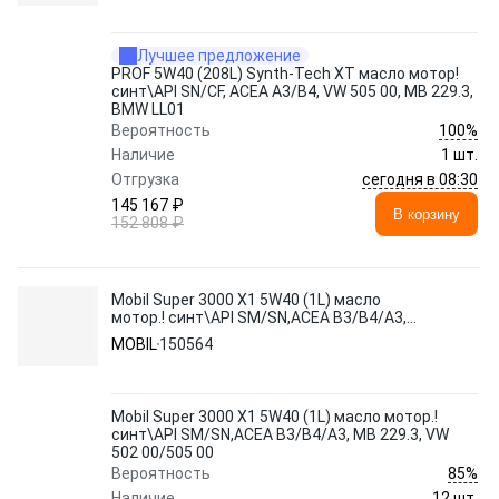
Лучшее предложение
PROF 5W40 (208L) Synth-Tech XT масло мотор!
синт\API SN/CF, ACEA A3/B4, VW 505 00, MB 229.3,
BMW LL01
100%
Вероятность
Наличие
1 шт.
сегодня в 08:30
Отгрузка
145 167 ₽
В корзину
152 808 ₽
Mobil Super 3000 X1 5W40 (1L) масло
мотор.! синт\API SM/SN,ACEA B3/B4/A3,
MB 229.3, VW 502 00/505 00
MOBIL
150564
Mobil Super 3000 X1 5W40 (1L) масло мотор.!
синт\API SM/SN,ACEA B3/B4/A3, MB 229.3, VW
502 00/505 00
85%
Вероятность
Наличие
12 шт.