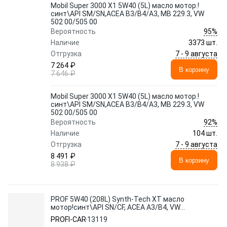
Mobil Super 3000 X1 5W40 (5L) масло мотор.!
синт\API SM/SN,ACEA B3/B4/A3, MB 229.3, VW
502 00/505 00
95%
Вероятность
Наличие
3373 шт.
7 - 9 августа
Отгрузка
7 264 ₽
В корзину
7 646 ₽
Mobil Super 3000 X1 5W40 (5L) масло мотор.!
синт\API SM/SN,ACEA B3/B4/A3, MB 229.3, VW
502 00/505 00
92%
Вероятность
Наличие
104 шт.
7 - 9 августа
Отгрузка
8 491 ₽
В корзину
8 938 ₽
PROF 5W40 (208L) Synth-Tech XT масло
мотор!синт\API SN/CF, ACEA A3/B4, VW
505 00, MB 229.3, BMW LL01
PROFI-CAR
13119