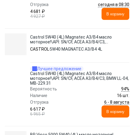
сегодня в 08:30
Отгрузка
4 681 ₽
В корзину
4 927 ₽
Castrol 5W40 (4L) Magnatec A3/B4 масло
моторное!\API: SN/CF, ACEA A3/B4/C3,
BMW LL-04, MB-229.31
CASTROL
5W40 MAGNATEC A3/B4 4L
Лучшее предложение
Castrol 5W40 (4L) Magnatec A3/B4 масло
моторное!\API: SN/CF, ACEA A3/B4/C3, BMW LL-04,
MB-229.31
94%
Вероятность
Наличие
16 шт.
6 - 8 августа
Отгрузка
6 617 ₽
В корзину
6 965 ₽
BP Visco 5000 5W40 (4L) масло моторное!