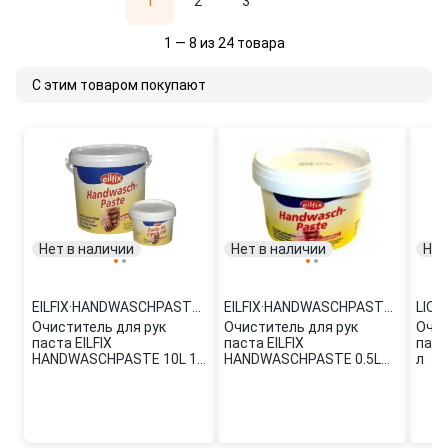
1
2
3
1 — 8 из 24 товара
С этим товаром покупают
Нет в наличии
Нет в наличии
Нет
EILFIX
·
HANDWASCHPASTE 10L
EILFIX
·
HANDWASCHPASTE 0.5L
LIQU
Очиститель для рук
Очиститель для рук
Очис
паста EILFIX
паста EILFIX
паст
HANDWASCHPASTE 10L 10
HANDWASCHPASTE 0.5L
л
л
0.5 л