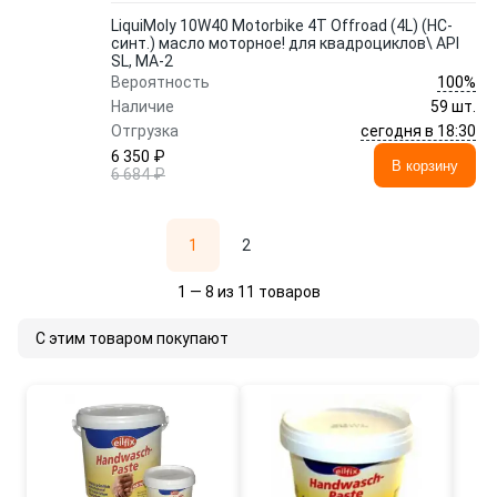
LiquiMoly 10W40 Motorbike 4T Offroad (4L) (НС-
синт.) масло моторное! для квадроциклов\ API
SL, MA-2
100%
Вероятность
Наличие
59 шт.
сегодня в 18:30
Отгрузка
6 350 ₽
В корзину
6 684 ₽
1
2
1 — 8 из 11 товаров
С этим товаром покупают