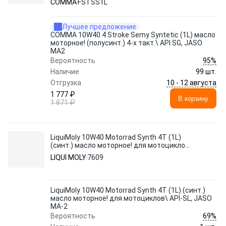
COMMA
FSTSS1L
Лучшее предложение
COMMA 10W40 4 Stroke Semy Syntetic (1L) масло
моторное! (полусинт.) 4-х такт.\ API SG, JASO
MA2
95%
Вероятность
Наличие
99 шт.
10 - 12 августа
Отгрузка
1 777 ₽
В корзину
1 871 ₽
LiquiMoly 10W40 Motorrad Synth 4T (1L)
(синт.) масло моторное! для мотоциклов\
API-SL, JASO MA-2
LIQUI MOLY
7609
LiquiMoly 10W40 Motorrad Synth 4T (1L) (синт.)
масло моторное! для мотоциклов\ API-SL, JASO
MA-2
69%
Вероятность