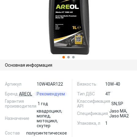
Основная информация
Артикул
10W40AR122
Вязкость
10W-40
Бренд
AREOL
Рекомендуем
Тип ДВС
4T
Гарантия
Классификация
1 год
SN,
SP
производителя
API
квадроцикл,
Jaso MA,
Спецификация
мопед,
Jaso MA2
Назначение
мотоцикл,
Упаковка, л
1
скутер
Состав
полусинтетическое