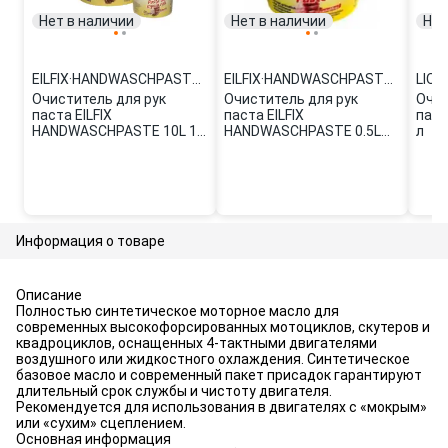
Нет в наличии
Нет в наличии
Нет
EILFIX
·
HANDWASCHPASTE 10L
EILFIX
·
HANDWASCHPASTE 0.5L
LIQU
Очиститель для рук
Очиститель для рук
Очис
паста EILFIX
паста EILFIX
паст
HANDWASCHPASTE 10L 10
HANDWASCHPASTE 0.5L
л
л
0.5 л
Информация о товаре
Описание
Полностью синтетическое моторное масло для
современных высокофорсированных мотоциклов, скутеров и
квадроциклов, оснащенных 4-тактными двигателями
воздушного или жидкостного охлаждения. Синтетическое
базовое масло и современный пакет присадок гарантируют
длительный срок службы и чистоту двигателя.
Рекомендуется для использования в двигателях с «мокрым»
или «сухим» сцеплением.
Основная информация