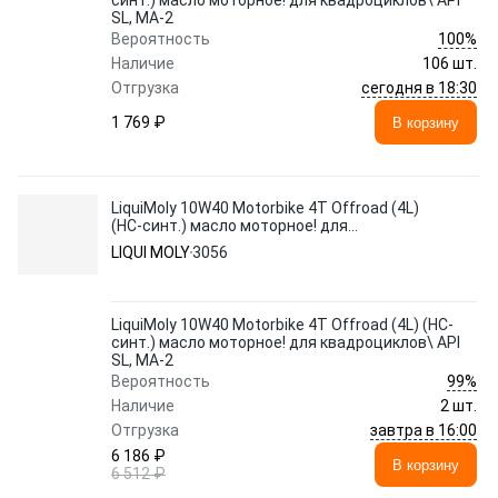
синт.) масло моторное! для квадроциклов\ API
SL, MA-2
100%
Вероятность
Наличие
106 шт.
сегодня в 18:30
Отгрузка
1 769 ₽
В корзину
LiquiMoly 10W40 Motorbike 4T Offroad (4L)
(НС-синт.) масло моторное! для
квадроциклов\ API SL, MA-2
LIQUI MOLY
3056
LiquiMoly 10W40 Motorbike 4T Offroad (4L) (НС-
синт.) масло моторное! для квадроциклов\ API
SL, MA-2
99%
Вероятность
Наличие
2 шт.
завтра в 16:00
Отгрузка
6 186 ₽
В корзину
6 512 ₽