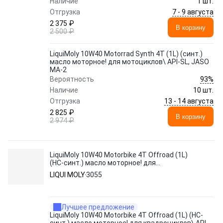
Наличие
1 шт.
7 - 9 августа
Отгрузка
2 375 ₽
В корзину
2 500 ₽
LiquiMoly 10W40 Motorrad Synth 4T (1L) (синт.)
масло моторное! для мотоциклов\ API-SL, JASO
MA-2
93%
Вероятность
Наличие
10 шт.
13 - 14 августа
Отгрузка
2 825 ₽
В корзину
2 974 ₽
LiquiMoly 10W40 Motorbike 4T Offroad (1L)
(НС-синт.) масло моторное! для
квадроциклов\ API SL, MA-2
LIQUI MOLY
3055
Лучшее предложение
LiquiMoly 10W40 Motorbike 4T Offroad (1L) (НС-