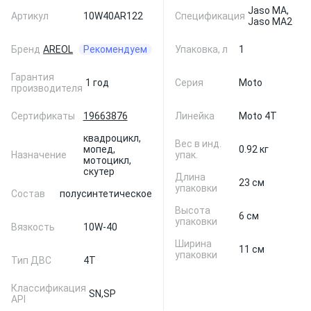
Jaso MA,
Артикул
10W40AR122
Спецификация
Jaso MA2
Бренд
AREOL
Рекомендуем
Упаковка, л
1
Гарантия
1 год
Серия
Moto
производителя
Сертификаты
19663876
Линейка
Moto 4T
квадроцикл,
Вес в инд.
мопед,
0.92 кг
Назначение
упак.
мотоцикл,
скутер
Длина
23 см
упаковки
Состав
полусинтетическое
Высота
6 см
упаковки
Вязкость
10W-40
Ширина
11 см
упаковки
Тип ДВС
4T
Классификация
SN,
SP
API