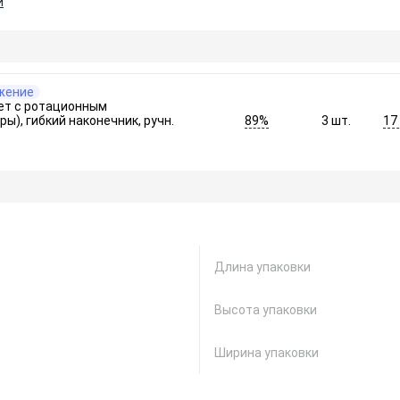
и
жение
лет c ротационным
89%
17
ы), гибкий наконечник, ручн.
3
шт.
Длина упаковки
Высота упаковки
Ширина упаковки