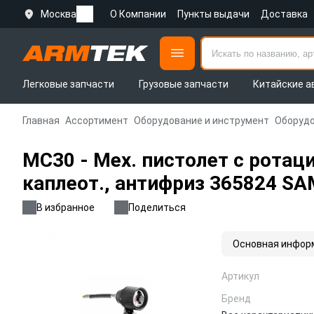
Москва
О Компании
Пункты выдачи
Доставка
Легковые запчасти
Грузовые запчасти
Китайские а
Главная
Ассортимент
Оборудование и инструмент
Оборудо
MC30 - Мех. пистолет c ротац
каплеот., антифриз 365824 S
В избранное
Поделиться
Основная инфор
Артикул
Бренд