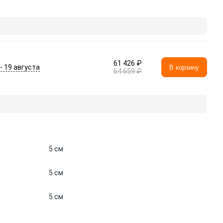
61 426 ₽
 - 19 августа
В корзину
64 659 ₽
5 см
5 см
5 см