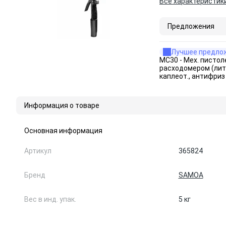
Все характеристик
Предложения
Лучшее предло
MC30 - Мех. писто
расходомером (литр
каплеот., антифриз
Информация о товаре
Основная информация
Артикул
365824
Бренд
SAMOA
Вес в инд. упак.
5 кг