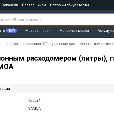
Вакансии
Поставщикам
Оптовым покупателям
вто
NEW
Мотозапчасти
Моторные масла
Аккумул
вание для автосервиса
Оборудование для замены технических 
ионным расходомером (литры), г
AMOA
мация
365824
SAMOA