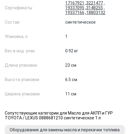
17167921
,
3221477
,
Сертификаты
19337095
,
3148255
,
19337166
,
18803132
Состав
синтетическое
Упаковка, л
1
Вес в инд. упак.
0.92 кг
Длина упаковки
23 см
Высота упаковки
6.5 см
Ширина упаковки
11 см
Сопутствующие категории для Масло для АКПП и ГУР
TOYOTA / LEXUS 0888681210 синтетическое 1 л
Оборудование для замены масла и перекачки топлива