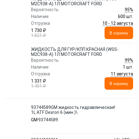
M2C938-A) 1Л MOTORCRAFT FORD
95%
Вероятность
Наличие
600 шт.
10 - 12 августа
Отгрузка
1 730 ₽
В корзину
1 821 ₽
ЖИДКОСТЬ ДЛЯ ГУР/КПП КРАСНАЯ (WSS-
M2C938-A) 1Л MOTORCRAFT FORD
99%
Вероятность
Наличие
1 шт.
11 августа
Отгрузка
1 331 ₽
В корзину
1 401 ₽
93744589GM жидкость гидравлическая!
1L ATF Dexron 6 (мин.)\
GM
93744589