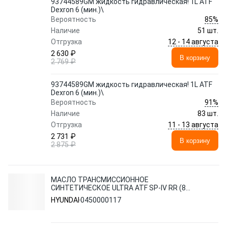
93744589GM жидкость гидравлическая! 1L ATF
Dexron 6 (мин.)\
85%
Вероятность
Наличие
51 шт.
12 - 14 августа
Отгрузка
2 630 ₽
В корзину
2 769 ₽
93744589GM жидкость гидравлическая! 1L ATF
Dexron 6 (мин.)\
91%
Вероятность
Наличие
83 шт.
11 - 13 августа
Отгрузка
2 731 ₽
В корзину
2 875 ₽
МАСЛО ТРАНСМИССИОННОЕ
СИНТЕТИЧЕСКОЕ ULTRA ATF SP-IV RR (8
SPEED), 1L
HYUNDAI
0450000117