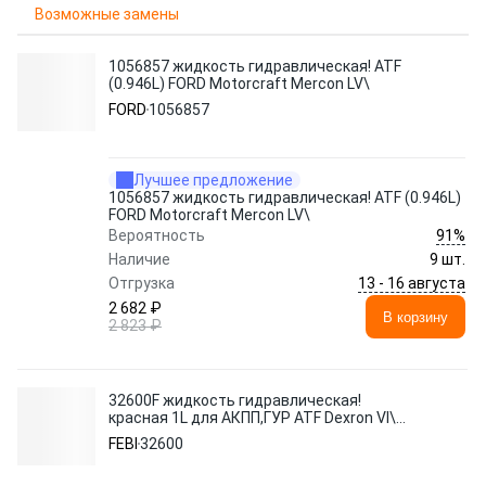
Возможные замены
1056857 жидкость гидравлическая! ATF
(0.946L) FORD Motorcraft Mercon LV\
FORD
1056857
Лучшее предложение
1056857 жидкость гидравлическая! ATF (0.946L)
FORD Motorcraft Mercon LV\
91%
Вероятность
Наличие
9 шт.
13 - 16 августа
Отгрузка
2 682 ₽
В корзину
2 823 ₽
32600F жидкость гидравлическая!
красная 1L для АКПП,ГУР ATF Dexron VI\
MB 236.41, Voith H55.6335.3X
FEBI
32600