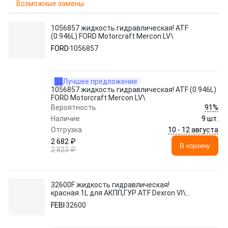
Возможные замены
1056857 жидкость гидравлическая! ATF
(0.946L) FORD Motorcraft Mercon LV\
FORD
1056857
Лучшее предложение
1056857 жидкость гидравлическая! ATF (0.946L)
FORD Motorcraft Mercon LV\
91%
Вероятность
Наличие
9 шт.
10 - 12 августа
Отгрузка
2 682 ₽
В корзину
2 823 ₽
32600F жидкость гидравлическая!
красная 1L для АКПП,ГУР ATF Dexron VI\
MB 236.41, Voith H55.6335.3X
FEBI
32600