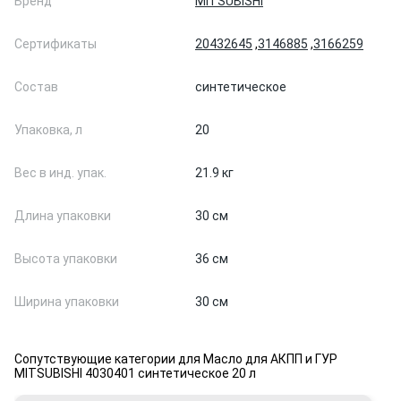
Бренд
MITSUBISHI
Сертификаты
20432645
,
3146885
,
3166259
Состав
синтетическое
Упаковка, л
20
Вес в инд. упак.
21.9 кг
Длина упаковки
30 см
Высота упаковки
36 см
Ширина упаковки
30 см
Сопутствующие категории для Масло для АКПП и ГУР
MITSUBISHI 4030401 синтетическое 20 л