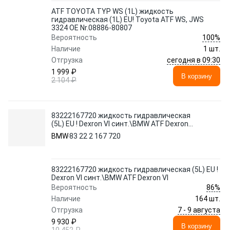
ATF TOYOTA TYP WS (1L) жидкость
гидравлическая (1L) EU! Toyota ATF WS, JWS
3324 OE Nr.08886-80807
100%
Вероятность
Наличие
1 шт.
сегодня в 09:30
Отгрузка
1 999 ₽
В корзину
2 104 ₽
83222167720 жидкость гидравлическая
(5L) EU ! Dexron VI синт.\BMW ATF Dexron
VI
BMW
83 22 2 167 720
83222167720 жидкость гидравлическая (5L) EU !
Dexron VI синт.\BMW ATF Dexron VI
86%
Вероятность
Наличие
164 шт.
7 - 9 августа
Отгрузка
9 930 ₽
В корзину