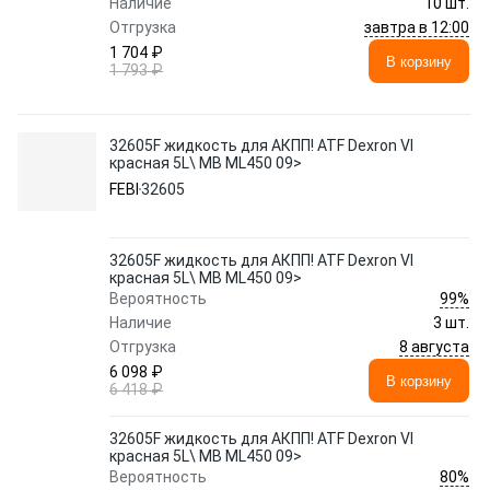
Наличие
10 шт.
завтра в 12:00
Отгрузка
1 704 ₽
В корзину
1 793 ₽
32605F жидкость для АКПП! ATF Dexron VI
красная 5L\ MB ML450 09>
FEBI
32605
32605F жидкость для АКПП! ATF Dexron VI
красная 5L\ MB ML450 09>
99%
Вероятность
Наличие
3 шт.
8 августа
Отгрузка
6 098 ₽
В корзину
6 418 ₽
32605F жидкость для АКПП! ATF Dexron VI
красная 5L\ MB ML450 09>
80%
Вероятность