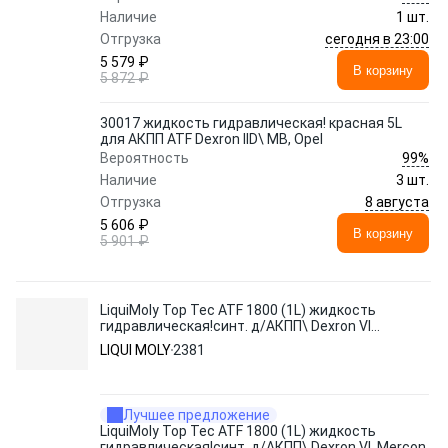
Наличие
1 шт.
сегодня в 23:00
Отгрузка
5 579 ₽
В корзину
5 872 ₽
30017 жидкость гидравлическая! красная 5L
для АКПП ATF Dexron IID\ MB, Opel
99%
Вероятность
Наличие
3 шт.
8 августа
Отгрузка
5 606 ₽
В корзину
5 901 ₽
LiquiMoly Top Tec ATF 1800 (1L) жидкость
гидравлическая!синт. д/АКПП\ Dexron VI,
Mercon LV
LIQUI MOLY
2381
Лучшее предложение
LiquiMoly Top Tec ATF 1800 (1L) жидкость
гидравлическая!синт. д/АКПП\ Dexron VI, Mercon