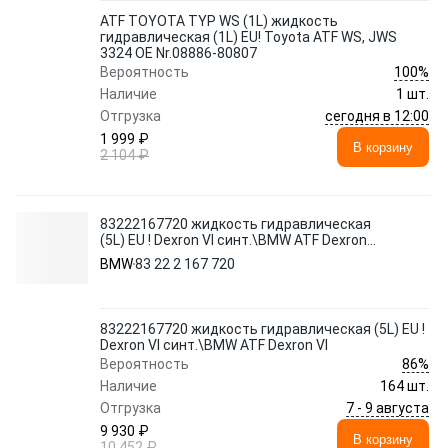
ATF TOYOTA TYP WS (1L) жидкость
гидравлическая (1L) EU! Toyota ATF WS, JWS
3324 OE Nr.08886-80807
100%
Вероятность
Наличие
1 шт.
сегодня в 12:00
Отгрузка
1 999 ₽
В корзину
2 104 ₽
83222167720 жидкость гидравлическая
(5L) EU ! Dexron VI синт.\BMW ATF Dexron
VI
BMW
83 22 2 167 720
83222167720 жидкость гидравлическая (5L) EU !
Dexron VI синт.\BMW ATF Dexron VI
86%
Вероятность
Наличие
164 шт.
7 - 9 августа
Отгрузка
9 930 ₽
В корзину
10 452 ₽