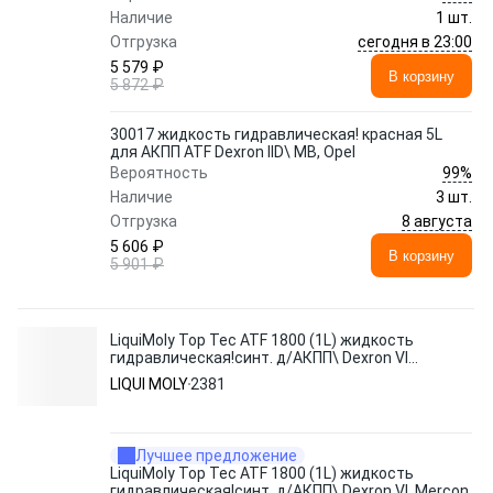
Наличие
1 шт.
сегодня в 23:00
Отгрузка
5 579 ₽
В корзину
5 872 ₽
30017 жидкость гидравлическая! красная 5L
для АКПП ATF Dexron IID\ MB, Opel
99%
Вероятность
Наличие
3 шт.
8 августа
Отгрузка
5 606 ₽
В корзину
5 901 ₽
LiquiMoly Top Tec ATF 1800 (1L) жидкость
гидравлическая!синт. д/АКПП\ Dexron VI,
Mercon LV
LIQUI MOLY
2381
Лучшее предложение
LiquiMoly Top Tec ATF 1800 (1L) жидкость
гидравлическая!синт. д/АКПП\ Dexron VI, Mercon