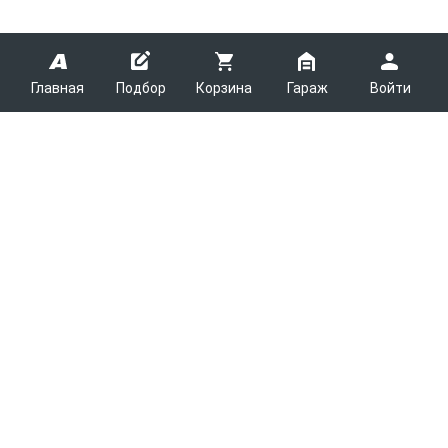
Главная
Подбор
Корзина
Гараж
Войти
ARMTEK
О Компании
Покупателям
Контакты
Как сделать заказ
Партнерам
Новости
Доставка
Поставщикам
Каталоги
Вакансии
Оплата