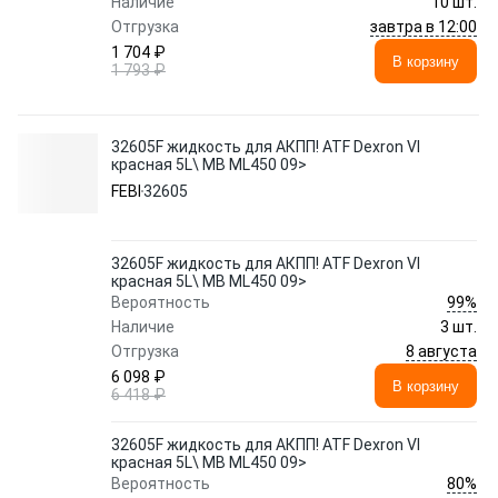
Наличие
10 шт.
завтра в 12:00
Отгрузка
1 704 ₽
В корзину
1 793 ₽
32605F жидкость для АКПП! ATF Dexron VI
красная 5L\ MB ML450 09>
FEBI
32605
32605F жидкость для АКПП! ATF Dexron VI
красная 5L\ MB ML450 09>
99%
Вероятность
Наличие
3 шт.
8 августа
Отгрузка
6 098 ₽
В корзину
6 418 ₽
32605F жидкость для АКПП! ATF Dexron VI
красная 5L\ MB ML450 09>
80%
Вероятность