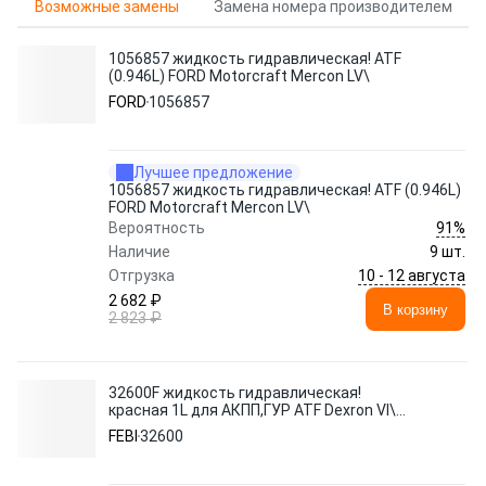
Возможные замены
Замена номера производителем
1056857 жидкость гидравлическая! ATF
(0.946L) FORD Motorcraft Mercon LV\
FORD
1056857
Лучшее предложение
1056857 жидкость гидравлическая! ATF (0.946L)
FORD Motorcraft Mercon LV\
91%
Вероятность
Наличие
9 шт.
10 - 12 августа
Отгрузка
2 682 ₽
В корзину
2 823 ₽
32600F жидкость гидравлическая!
красная 1L для АКПП,ГУР ATF Dexron VI\
MB 236.41, Voith H55.6335.3X
FEBI
32600