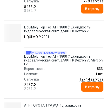
7 - 9 августа
Отгрузка
8 153 ₽
В корзину
8 582 ₽
LiquiMoly Top Tec ATF 1800 (1L) жидкость
гидравлическая!синт. д/АКПП\ Dexron VI,
Mercon LV
LIQUI MOLY
2381
Лучшее предложение
LiquiMoly Top Tec ATF 1800 (1L) жидкость
гидравлическая!синт. д/АКПП\ Dexron VI, Mercon
LV
83%
Вероятность
Наличие
1 шт.
12 - 14 августа
Отгрузка
2 167 ₽
В корзину
2 281 ₽
ATF TOYOTA TYP WS (1L) жидкость