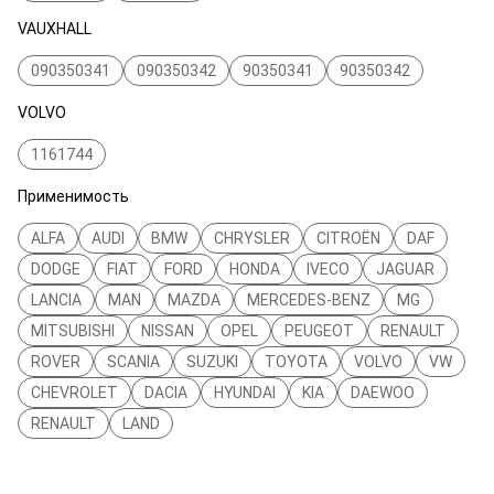
VAUXHALL
090350341
090350342
90350341
90350342
VOLVO
1161744
Применимость
ALFA
AUDI
BMW
CHRYSLER
CITROËN
DAF
DODGE
FIAT
FORD
HONDA
IVECO
JAGUAR
LANCIA
MAN
MAZDA
MERCEDES-BENZ
MG
MITSUBISHI
NISSAN
OPEL
PEUGEOT
RENAULT
ROVER
SCANIA
SUZUKI
TOYOTA
VOLVO
VW
CHEVROLET
DACIA
HYUNDAI
KIA
DAEWOO
RENAULT
LAND