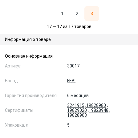
1
2
3
17 — 17 из 17 товаров
Информация о товаре
Основная информация
Артикул
30017
Бренд
FEBI
Гарантия производителя
6 месяцев
3241915
,
19828980
,
Сертификаты
19829020
,
19828948
,
19828903
Упаковка, л
5