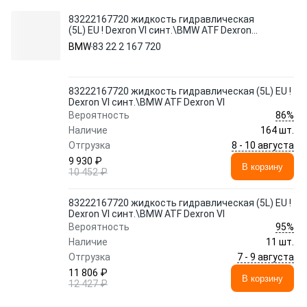
83222167720 жидкость гидравлическая
(5L) EU ! Dexron VI синт.\BMW ATF Dexron
VI
BMW
83 22 2 167 720
83222167720 жидкость гидравлическая (5L) EU !
Dexron VI синт.\BMW ATF Dexron VI
86%
Вероятность
Наличие
164 шт.
8 - 10 августа
Отгрузка
9 930 ₽
В корзину
10 452 ₽
83222167720 жидкость гидравлическая (5L) EU !
Dexron VI синт.\BMW ATF Dexron VI
95%
Вероятность
Наличие
11 шт.
7 - 9 августа
Отгрузка
11 806 ₽
В корзину
12 427 ₽