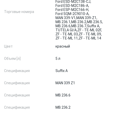
Ford ESD-M2C138-CJ,
Ford ESD-M2C186-A,
Ford ESP-M2C166-H,
Торговые номера
Ford SQM-2C9010-A,
MAN 339-V1,
MAN 339-Z1,
MB 236.1,
MB 236.2,
MB 236.5,
MB 236.6,
MB 236.7,
Suffix A,
TUTELA GI/A,
ZF - TE-ML 02F,
ZF - TE-ML 03,
ZF - TE-ML 09,
ZF - TE-ML 11,
ZF - TE-ML 14
Цвет
красный
Объем [л]
5 л
Спецификация
Suffix A
Спецификация
MAN 339 Z1
Спецификация
MB 236.6
Спецификация
MB 236.2