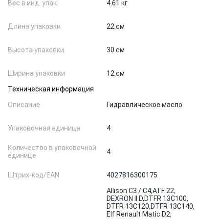
Вес в инд. упак.
4.61 кг
Длина упаковки
22 см
Высота упаковки
30 см
Ширина упаковки
12 см
Техническая информация
Описание
Гидравлическое масло
Упаковочная единица
4
Количество в упаковочной
4
единице
Штрих-код/EAN
4027816300175
Allison C3 / C4,
ATF 22,
DEXRON II D,
DTFR 13C100,
DTFR 13C120,
DTFR 13C140,
Elf Renault Matic D2,