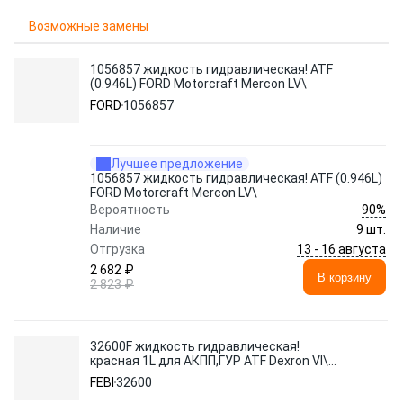
Возможные замены
1056857 жидкость гидравлическая! ATF
(0.946L) FORD Motorcraft Mercon LV\
FORD
1056857
Лучшее предложение
1056857 жидкость гидравлическая! ATF (0.946L)
FORD Motorcraft Mercon LV\
90%
Вероятность
Наличие
9 шт.
13 - 16 августа
Отгрузка
2 682 ₽
В корзину
2 823 ₽
32600F жидкость гидравлическая!
красная 1L для АКПП,ГУР ATF Dexron VI\
MB 236.41, Voith H55.6335.3X
FEBI
32600