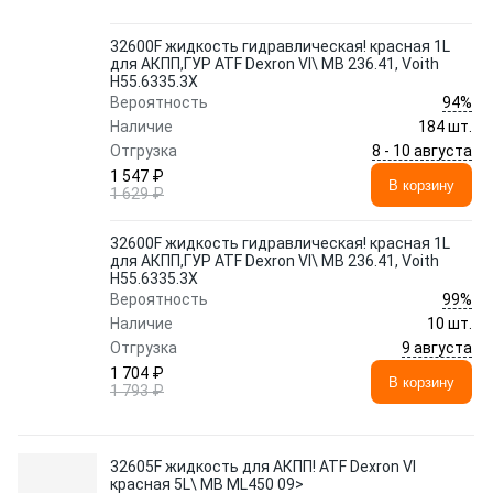
32600F жидкость гидравлическая! красная 1L
для АКПП,ГУР ATF Dexron VI\ MB 236.41, Voith
H55.6335.3X
94%
Вероятность
Наличие
184 шт.
8 - 10 августа
Отгрузка
1 547 ₽
В корзину
1 629 ₽
32600F жидкость гидравлическая! красная 1L
для АКПП,ГУР ATF Dexron VI\ MB 236.41, Voith
H55.6335.3X
99%
Вероятность
Наличие
10 шт.
9 августа
Отгрузка
1 704 ₽
В корзину
1 793 ₽
32605F жидкость для АКПП! ATF Dexron VI
красная 5L\ MB ML450 09>