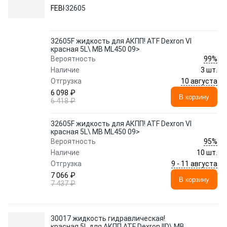
FEBI
32605
32605F жидкость для АКПП! ATF Dexron VI
красная 5L\ MB ML450 09>
99%
Вероятность
Наличие
3 шт.
10 августа
Отгрузка
6 098 ₽
В корзину
6 418 ₽
32605F жидкость для АКПП! ATF Dexron VI
красная 5L\ MB ML450 09>
95%
Вероятность
Наличие
10 шт.
9 - 11 августа
Отгрузка
7 066 ₽
В корзину
7 437 ₽
30017 жидкость гидравлическая!
красная 5L для АКПП ATF Dexron IID\ MB,