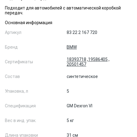
Подходит для автомобилей с автоматической коробкой
передач.
Основная информация
Артикул
83 22 2 167 720
Бренд
BMW
18393718
,
19586405
,
Сертификаты
20501457
Состав
синтетическое
Упаковка, л
5
Спецификация
GM Dexron VI
Вес в инд. упак.
5 кг
Длина упаковки
31 см