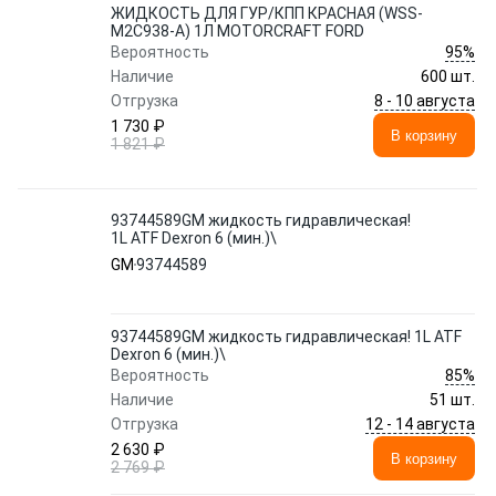
ЖИДКОСТЬ ДЛЯ ГУР/КПП КРАСНАЯ (WSS-
M2C938-A) 1Л MOTORCRAFT FORD
95%
Вероятность
Наличие
600 шт.
8 - 10 августа
Отгрузка
1 730 ₽
В корзину
1 821 ₽
93744589GM жидкость гидравлическая!
1L ATF Dexron 6 (мин.)\
GM
93744589
93744589GM жидкость гидравлическая! 1L ATF
Dexron 6 (мин.)\
85%
Вероятность
Наличие
51 шт.
12 - 14 августа
Отгрузка
2 630 ₽
В корзину
2 769 ₽