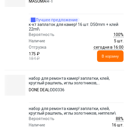
MASUMA
R-1
Лучшее предложение
к-кт заплаток для камер! 16 шт. D50mm + клей
22ml\
100%
Вероятность
Наличие
5 шт.
сегодня в 16:00
Отгрузка
175 ₽
В корзину
184 ₽
набор для ремонта камер! заплатки, клей,
круглый рашпиль, иглы золотников,
ниппели\
DONE DEAL
DD0336
набор для ремонта камер! заплатки, клей,
круглый рашпиль, иглы золотников, ниппели\
88%
Вероятность
Наличие
16 шт.