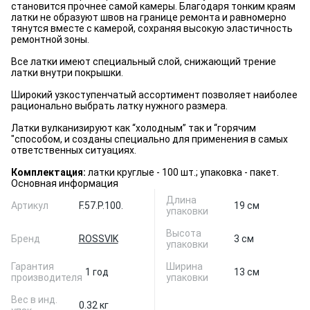
становится прочнее самой камеры. Благодаря тонким краям
латки не образуют швов на границе ремонта и равномерно
тянутся вместе с камерой, сохраняя высокую эластичность
ремонтной зоны.
Все латки имеют специальный слой, снижающий трение
латки внутри покрышки.
Широкий узкоступенчатый ассортимент позволяет наиболее
рационально выбрать латку нужного размера.
Латки вулканизируют как “холодным” так и “горячим
"способом, и созданы специально для применения в самых
ответственных ситуациях.
Комплектация:
латки круглые - 100 шт.; упаковка - пакет.
Основная информация
Длина
Артикул
F.57.P.100.
19 см
упаковки
Высота
Бренд
ROSSVIK
3 см
упаковки
Гарантия
Ширина
1 год
13 см
производителя
упаковки
Вес в инд.
0.32 кг