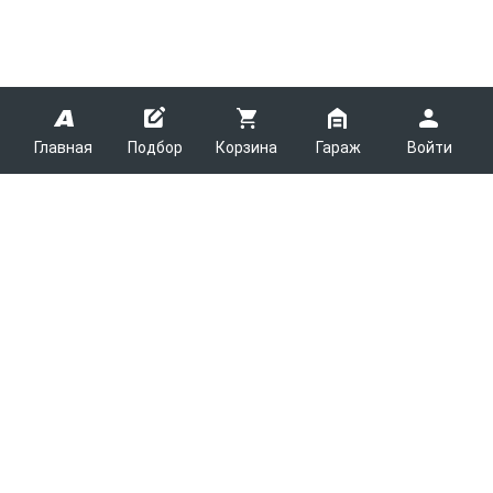
Главная
Подбор
Корзина
Гараж
Войти
ARMTEK
О Компании
Покупателям
Контакты
Как сделать заказ
Партнерам
Новости