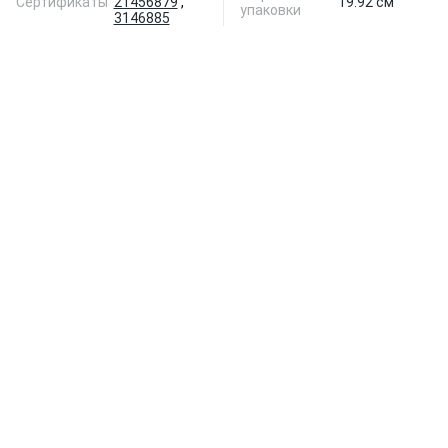
Сертификаты
21456879
,
19.92 см
упаковки
3146885