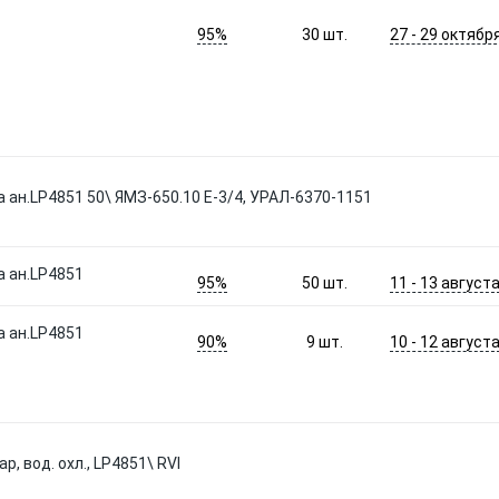
95%
27 - 29 октябр
30
шт.
 ан.LР4851 50\ ЯМЗ-650.10 E-3/4, УРАЛ-6370-1151
а ан.LР4851
95%
11 - 13 август
50
шт.
а ан.LР4851
90%
10 - 12 август
9
шт.
р, вод. охл., LP4851\ RVI