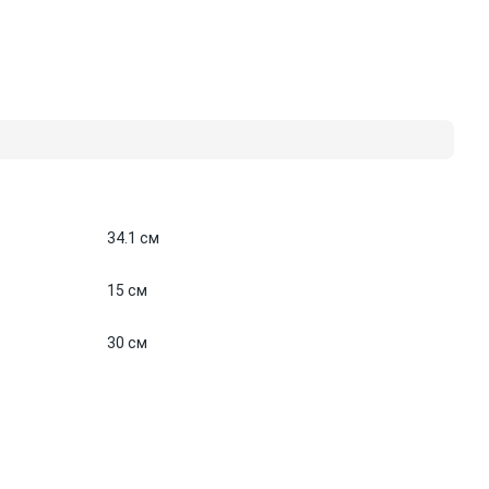
34.1 см
15 см
30 см