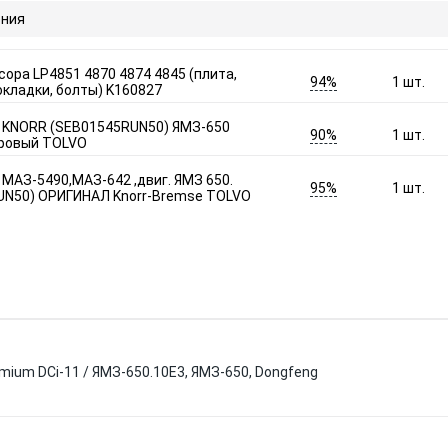
ния
сора LP4851 4870 4874 4845 (плита,
94%
1
шт.
окладки, болты) K160827
 KNORR (SEB01545RUN50) ЯМЗ-650
90%
1
шт.
ровый TOLVO
МАЗ-5490,МАЗ-642 ,двиг. ЯМЗ 650.
95%
1
шт.
UN50) ОРИГИНАЛ Knorr-Bremse TOLVO
mium DCi-11 / ЯМЗ-650.10E3, ЯМЗ-650, Dongfeng