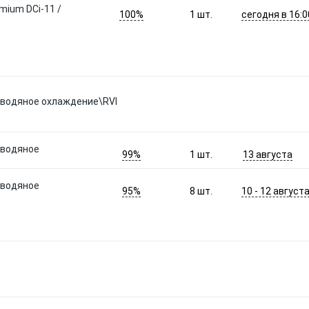
mium DCi-11 /
100%
сегодня в 16:0
1
шт.
 водяное охлаждение\RVI
 водяное
99%
13 августа
1
шт.
 водяное
95%
10 - 12 август
8
шт.