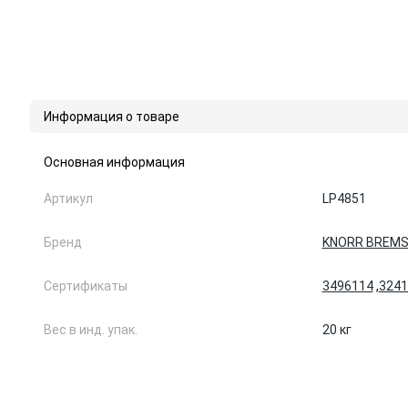
Информация о товаре
Основная информация
Артикул
LP4851
Бренд
KNORR BREMS
Сертификаты
3496114
,
3241
Вес в инд. упак.
20 кг