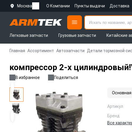
Москва
О Компании
Пункты выдачи
Доставка
Легковые запчасти
Грузовые запчасти
Китайские а
Главная
Ассортимент
Автозапчасти
Детали тормозной си
компрессор 2-х цилиндровый!\
В избранное
Поделиться
Основная
Артикул
Бренд
Все характе