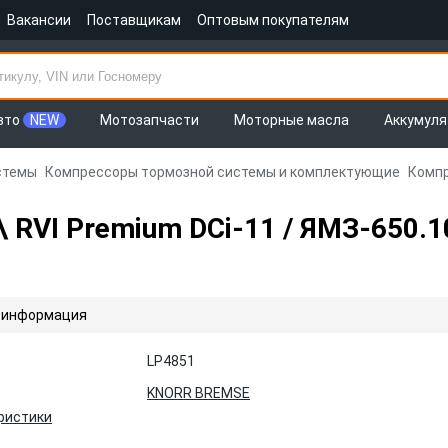
Вакансии
Поставщикам
Оптовым покупателям
вто
NEW
Мотозапчасти
Моторные масла
Аккумул
стемы
Компрессоры тормозной системы и комплектующие
Компр
 RVI Premium DCi-11 / ЯМЗ-650.
 информация
LP4851
KNORR BREMSE
ристики