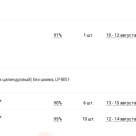
91%
10 - 12 август
1
шт.
х цилиндровый) без шкива, LР4851
х
90%
13 - 15 август
6
шт.
х
95%
12 - 14 август
10
шт.