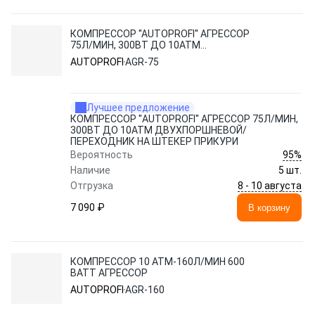
КОМПРЕССОР ''AUTOPROFI'' АГРЕССОР
75Л/МИН, 300ВТ ДО 10АТМ
ДВУХПОРШНЕВОЙ/ПЕРЕХОДНИК НА
AUTOPROFI
AGR-75
ШТЕКЕР ПРИКУРИ
Лучшее предложение
КОМПРЕССОР ''AUTOPROFI'' АГРЕССОР 75Л/МИН,
300ВТ ДО 10АТМ ДВУХПОРШНЕВОЙ/
ПЕРЕХОДНИК НА ШТЕКЕР ПРИКУРИ
95%
Вероятность
Наличие
5 шт.
8 - 10 августа
Отгрузка
7 090 ₽
В корзину
КОМПРЕССОР 10 АТМ-160Л/МИН 600
ВАТТ АГРЕССОР
AUTOPROFI
AGR-160