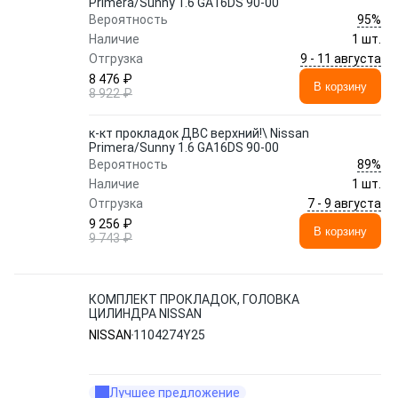
Primera/Sunny 1.6 GA16DS 90-00
95%
Вероятность
Наличие
1 шт.
9 - 11 августа
Отгрузка
8 476 ₽
В корзину
8 922 ₽
к-кт прокладок ДВС верхний!\ Nissan
Primera/Sunny 1.6 GA16DS 90-00
89%
Вероятность
Наличие
1 шт.
7 - 9 августа
Отгрузка
9 256 ₽
В корзину
9 743 ₽
КОМПЛЕКТ ПРОКЛАДОК, ГОЛОВКА
ЦИЛИНДРА NISSAN
NISSAN
1104274Y25
Лучшее предложение