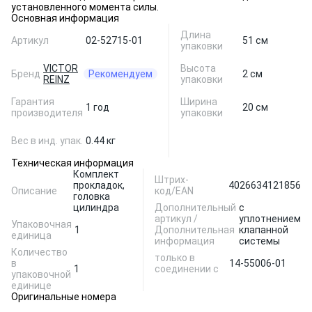
установленного момента силы.
Основная информация
Длина
Артикул
02-52715-01
51 см
упаковки
VICTOR
Высота
Бренд
Рекомендуем
2 см
REINZ
упаковки
Гарантия
Ширина
1 год
20 см
производителя
упаковки
Вес в инд. упак.
0.44 кг
Техническая информация
Комплект
Штрих-
прокладок,
4026634121856
Описание
код/EAN
головка
цилиндра
Дополнительный
с
артикул /
уплотнением
Упаковочная
1
Дополнительная
клапанной
единица
информация
системы
Количество
только в
в
14-55006-01
1
соединении с
упаковочной
единице
Оригинальные номера