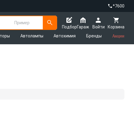
*7600
Пример
Подбор
Гараж
Войти
Корзина
яторы
Автолампы
Автохимия
Бренды
Акции