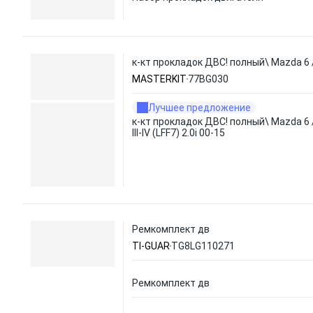
к-кт прокладок ДВС! полный\ Mazda 6 / F
MASTERKIT
77BG030
Лучшее предложение
к-кт прокладок ДВС! полный\ Mazda 6 
III-IV (LFF7) 2.0i 00-15
Ремкомплект дв
TI-GUAR
TG8LG110271
Ремкомплект дв