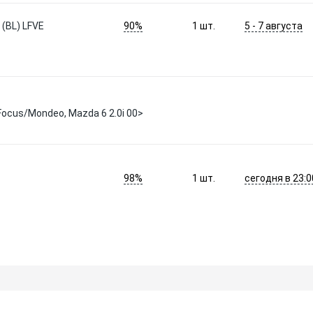
90%
5 - 7 августа
(BL) LFVE
1
шт.
Focus/Mondeo, Mazda 6 2.0i 00>
98%
сегодня в 23:0
1
шт.