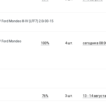
ord Mondeo III-IV (LFF7) 2.0i 00-15
/ Ford Mondeo
100%
сегодня в 08:0
4
шт.
76%
13 - 14 август
3
шт.