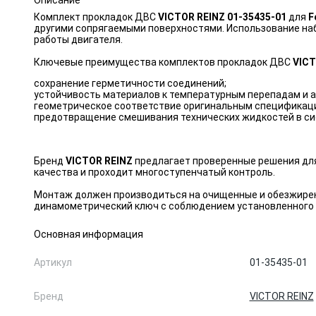
Описание
Комплект прокладок ДВС
VICTOR REINZ 01-35435-01
для
F
другими сопрягаемыми поверхностями. Использование наб
работы двигателя.
Ключевые преимущества комплектов прокладок ДВС
VICT
сохранение герметичности соединений;
устойчивость материалов к температурным перепадам и 
геометрическое соответствие оригинальным спецификац
предотвращение смешивания технических жидкостей в си
Бренд
VICTOR REINZ
предлагает проверенные решения для
качества и проходит многоступенчатый контроль.
Монтаж должен производиться на очищенные и обезжирен
динамометрический ключ с соблюдением установленного 
Основная информация
Артикул
01-35435-01
Бренд
VICTOR REINZ