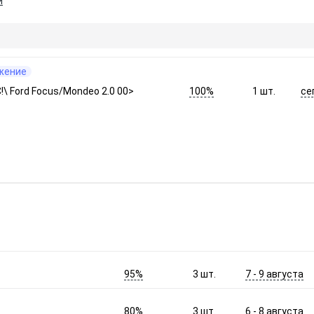
и
жение
100%
се
!\ Ford Focus/Mondeo 2.0 00>
1
шт.
95%
7 - 9 августа
3
шт.
80%
6 - 8 августа
3
шт.