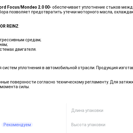
ord Focus/Mondeo 2.0 00-
обеспечивает уплотнение стыков между
ора позволяет предотвратить утечки моторного масла, охлаждаю
OR REINZ
:
агрессивным средам;
иям;
стемах двигателя.
 систем уплотнения в автомобильной отрасли. Продукция изгот
ные поверхности согласно техническому регламенту. Для затяж
момента силы.
Длина упаковки
Рекомендуем
Высота упаковки