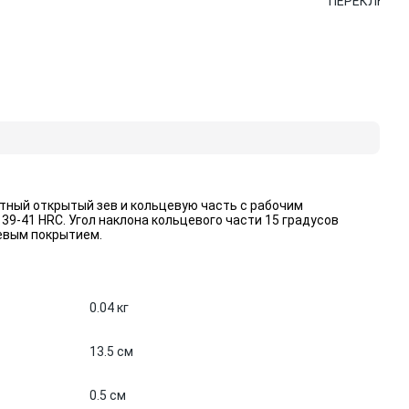
ПЕРЕКЛЮЧАТ
ТЕХНИКИ
тный открытый зев и кольцевую часть с рабочим
9-41 HRC. Угол наклона кольцевого части 15 градусов
евым покрытием.
0.04 кг
13.5 см
0.5 см