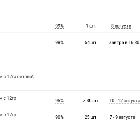
99%
8 августа
1
шт.
98%
завтра в 16:30
64
шт.
 с 12гр петлёй\
м с 12гр
95%
10 - 12 август
> 30
шт.
м с 12гр
90%
7 - 9 августа
25
шт.