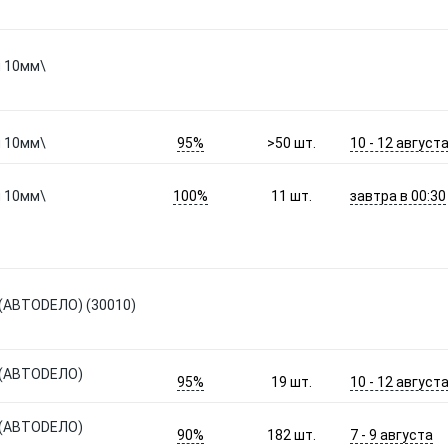
 10мм\
95%
10 - 12 август
 10мм\
>50
шт.
100%
завтра в 00:30
 10мм\
11
шт.
АВТОDЕЛО) (30010)
(АВТОDЕЛО)
95%
10 - 12 август
19
шт.
(АВТОDЕЛО)
90%
7 - 9 августа
182
шт.