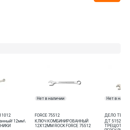
Нет в наличии
Нет в налич
11012
FORCE
·
75512
ДЕЛО ТЕХН
анный! 12мм\
КЛЮЧ КОМБИНИРОВАННЫЙ
ДТ 515212 
ХНИКИ
12Х12ММ ROCK FORCE 75512
ТРЕЩОТОЧН