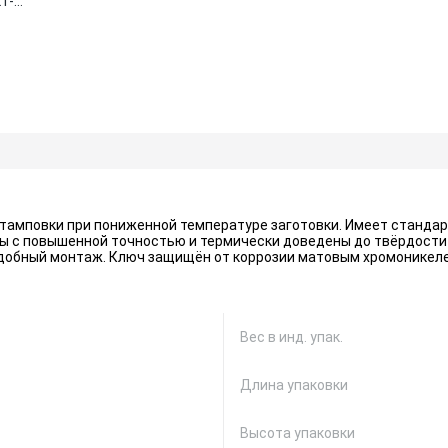
1-
тамповки при пониженной температуре заготовки. Имеет стандар
 с повышенной точностью и термически доведены до твёрдости 3
 удобный монтаж. Ключ защищён от коррозии матовым хромоникел
Вес в инд. упак.
Длина упаковки
Высота упаковки