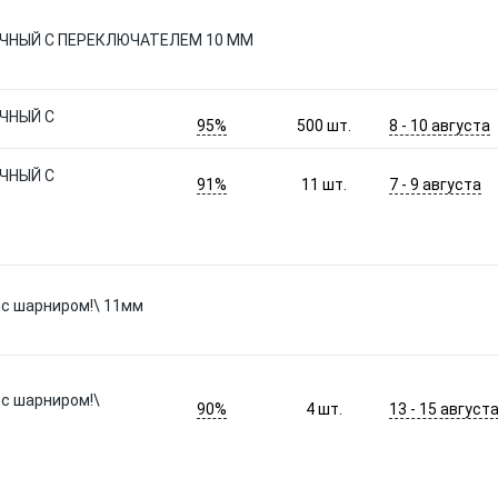
НЫЙ С ПЕРЕКЛЮЧАТЕЛЕМ 10 ММ
ЧНЫЙ С
95%
8 - 10 августа
500
шт.
ЧНЫЙ С
91%
7 - 9 августа
11
шт.
с шарниром!\ 11мм
с шарниром!\
90%
13 - 15 август
4
шт.