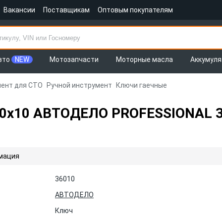
Вакансии
Поставщикам
Оптовым покупателям
вто
NEW
Мотозапчасти
Моторные масла
Аккумул
ент для СТО
Ручной инструмент
Ключи гаечные
10 АВТОДЕЛО PROFESSIONAL 36
мация
36010
АВТОДЕЛО
Ключ