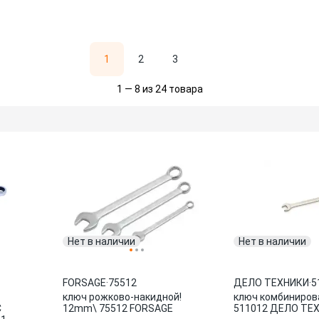
1
2
3
1 — 8 из 24 товара
Нет в наличии
Нет в наличии
FORSAGE
·
75512
ДЕЛО ТЕХНИКИ
·
5
ключ рожково-накидной!
ключ комбиниров
С
12mm\ 75512 FORSAGE
511012 ДЕЛО ТЕ