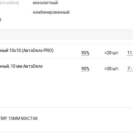
ого ключа
монолитный
комбинированный
и
ный 10x10 (АвтоDело PRO)
95%
11
>20
шт.
ный, 10 мм АвтоDело
90%
7 
>20
шт.
ЛИР. 10ММ МАСТАК