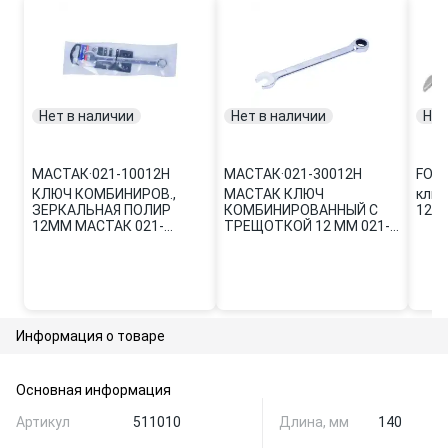
Нет в наличии
Нет в наличии
Нет
МАСТАК
·
021-10012H
МАСТАК
·
021-30012H
FOR
КЛЮЧ КОМБИНИРОВ.,
МАСТАК КЛЮЧ
ключ
ЗЕРКАЛЬНАЯ ПОЛИР
КОМБИНИРОВАННЫЙ С
12m
12ММ МАСТАК 021-
ТРЕЩОТКОЙ 12 ММ 021-
10012H
30012H
Информация о товаре
Основная информация
Артикул
511010
Длина, мм
140