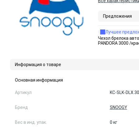
Все характеристик
Предложения
Лучшее предло
Чехол брелока авт
PANDORA 3000 /кра
Информация о товаре
Основная информация
Артикул
KC-SLK-DLX.3
Бренд
SNOOGY
Вес в инд. упак.
0 кг