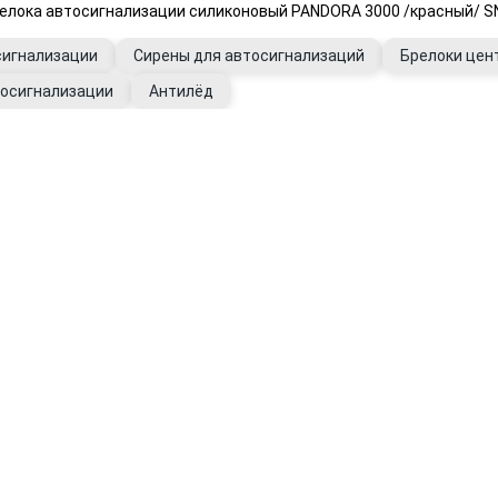
релока автосигнализации силиконовый PANDORA 3000 /красный/ 
сигнализации
Сирены для автосигнализаций
Брелоки цен
тосигнализации
Антилёд