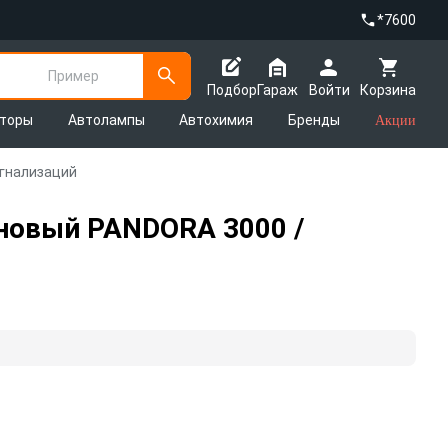
*7600
Пример
Подбор
Гараж
Войти
Корзина
яторы
Автолампы
Автохимия
Бренды
Акции
игнализаций
оновый PANDORA 3000 /