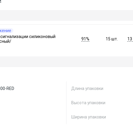
и
жение
осигнализации силиконовый
91%
13
15
шт.
сный/
000-RED
Длина упаковки
Высота упаковки
Ширина упаковки