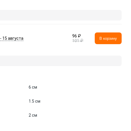
96 ₽
 - 15 августа
В корзину
101 ₽
6 см
1.5 см
2 см