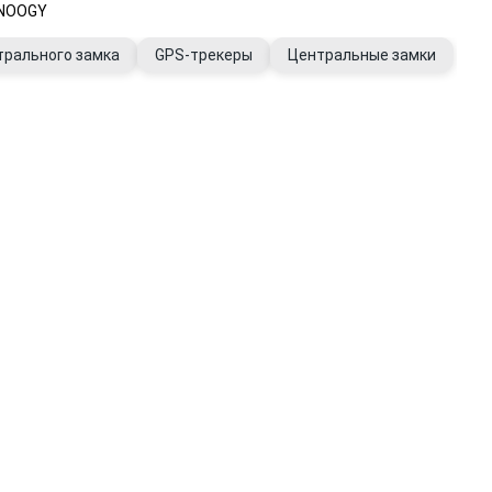
SNOOGY
трального замка
GPS-трекеры
Центральные замки