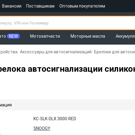
Вакансии
Поставщикам
Оптовым покупателям
вто
NEW
Мотозапчасти
Моторные масла
Аккумул
тройства
Аксессуары для автосигнализаций
Брелоки для автос
релока автосигнализации силик
мация
KC-SLK-DLX.3000-RED
SNOOGY