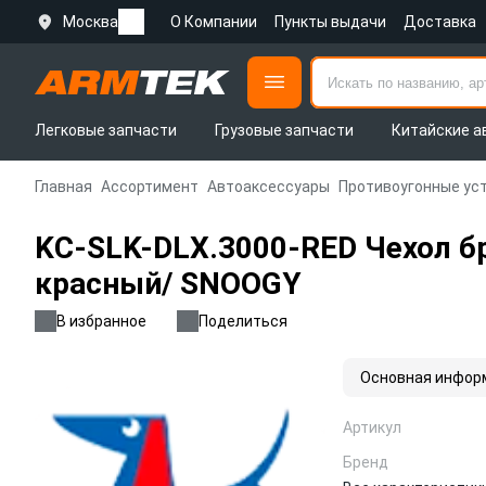
Москва
О Компании
Пункты выдачи
Доставка
Легковые запчасти
Грузовые запчасти
Китайские а
Главная
Ассортимент
Автоаксессуары
Противоугонные ус
KC-SLK-DLX.3000-RED Чехол б
красный/ SNOOGY
В избранное
Поделиться
Основная инфор
Артикул
Бренд