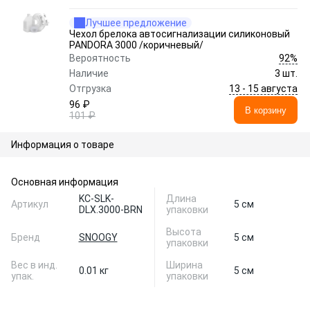
Лучшее предложение
Чехол брелока автосигнализации силиконовый
PANDORA 3000 /коричневый/
92%
Вероятность
Наличие
3 шт.
13 - 15 августа
Отгрузка
96 ₽
В корзину
101 ₽
Информация о товаре
Основная информация
KC-SLK-
Длина
Артикул
5 см
DLX.3000-BRN
упаковки
Высота
Бренд
SNOOGY
5 см
упаковки
Вес в инд.
Ширина
0.01 кг
5 см
упак.
упаковки