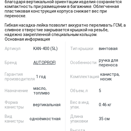
благодаря вертикальной ориентации изделия сохраняется
компактность при размещении в багажнике. Облегченная
пластиковая конструкция корпуса снижает вес при
переноске.
Гибкая насадка-лейка позволит аккуратно переливать ГСМ, а
сливное отверстие закрывается крышкой на резьбе,
надежно закрепленной специальным кольцом.
Основная информация
Артикул
KAN-400 (5L)
Тип крышки
винтовая
ручка для
Бренд
AUTOPROFI
Особенности
переноса
Гарантия
канистра,
1 год
Комплектация
производителя
носик
масло,
Назначение
Объем, л
5
топливо
Форма
Вес в инд.
вертикальная
0.46 кг
канистры
упак.
Вид
Длина
одноёмкостная
35 см
канистры
упаковки
Высота