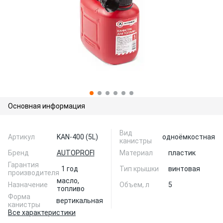
Основная информация
Вид
Артикул
KAN-400 (5L)
одноёмкостная
канистры
Бренд
AUTOPROFI
Материал
пластик
Гарантия
1 год
Тип крышки
винтовая
производителя
масло,
Назначение
Объем, л
5
топливо
Форма
вертикальная
канистры
Все характеристики