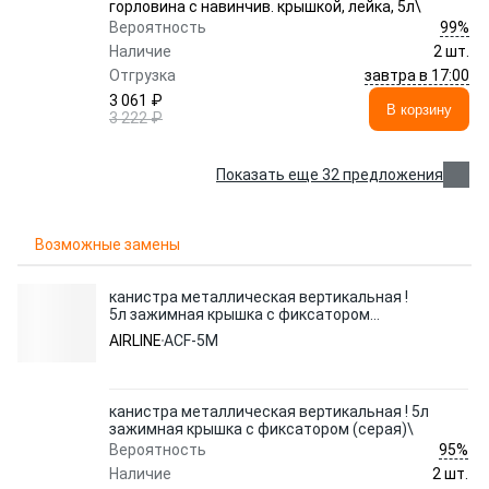
горловина с навинчив. крышкой, лейка, 5л\
99%
Вероятность
Наличие
2 шт.
завтра в 17:00
Отгрузка
3 061 ₽
В корзину
3 222 ₽
Показать еще 32 предложения
Возможные замены
канистра металлическая вертикальная !
5л зажимная крышка с фиксатором
(серая)\
AIRLINE
ACF-5M
канистра металлическая вертикальная ! 5л
зажимная крышка с фиксатором (серая)\
95%
Вероятность
Наличие
2 шт.