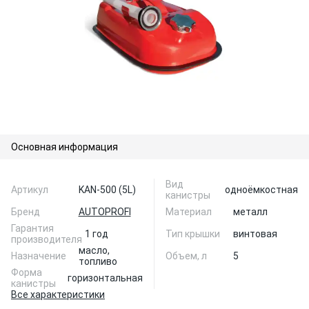
Основная информация
Вид
Артикул
KAN-500 (5L)
одноёмкостная
канистры
Бренд
AUTOPROFI
Материал
металл
Гарантия
1 год
Тип крышки
винтовая
производителя
масло,
Назначение
Объем, л
5
топливо
Форма
горизонтальная
канистры
Все характеристики