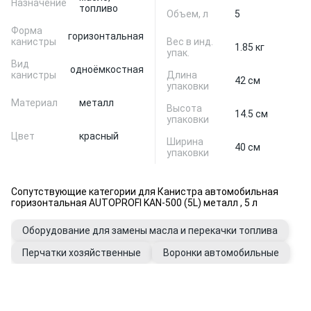
Назначение
топливо
Объем, л
5
Форма
горизонтальная
канистры
Вес в инд.
1.85 кг
упак.
Вид
одноёмкостная
канистры
Длина
42 см
упаковки
Материал
металл
Высота
14.5 см
упаковки
Цвет
красный
Ширина
40 см
упаковки
Сопутствующие категории для Канистра автомобильная
горизонтальная AUTOPROFI KAN-500 (5L) металл , 5 л
Оборудование для замены масла и перекачки топлива
Перчатки хозяйственные
Воронки автомобильные