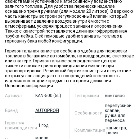
свойствами и устойчивой к агрессивному воздействию
залитого топлива. Для удобства переноски изделие
оснащено тремя ручками (для модели 20 литров). В верхнюю
часть канистры встроен регулировочный клапан, который
выравнивает давление воздуха внутри ёмкости с
атмосферным, ускоряя процесс заливки и опорожнения.
Также с канистрой поставляется длинная гофрированная
трубка-лейка. С её помощью удобно заливать топливо в
горловину бака любой конфигурации.
Горизонтальная канистра особенно удобна для перевозки
топлива в багажнике автомобиля, на квадроцикле, снегоходе
или в катере. Горизонтальное распределение центра
тяжести снижает риск опрокидывания ёмкости при
транспортировке. Резиновый бортик канистры и отсутствие
острых углов защищают от повреждений поверхность
изделия и соседние предметы во время движения.
Основная информация
Артикул
KAN-500 (5L)
Тип крышки
винтовая
перепускной
Бренд
AUTOPROFI
клапан,
Особенности
ручка для
переноса
Гарантия
1 год
производителя
канистра,
Комплектация
носик
масло,