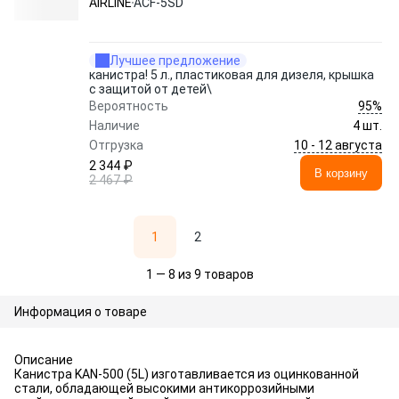
AIRLINE
ACF-5SD
Лучшее предложение
канистра! 5 л., пластиковая для дизеля, крышка
с защитой от детей\
95%
Вероятность
Наличие
4 шт.
10 - 12 августа
Отгрузка
2 344 ₽
В корзину
2 467 ₽
1
2
1 — 8 из 9 товаров
Информация о товаре
Описание
Канистра KAN-500 (5L) изготавливается из оцинкованной
стали, обладающей высокими антикоррозийными