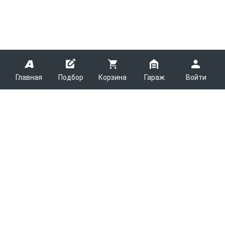
Главная
Подбор
Корзина
Гараж
Войти
ARMTEK
О Компании
Покупателям
Контакты
Как сделать заказ
Партнерам