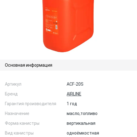
Основная информация
Артикул
ACF-20S
Бренд
AIRLINE
Гарантия производителя
1 год
Назначение
масло,
топливо
Форма канистры
вертикальная
Вид канистры
одноёмкостная