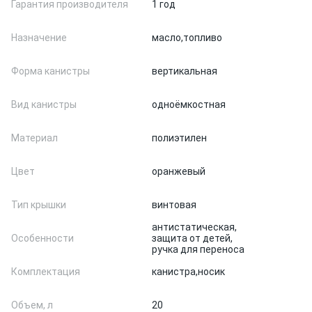
Гарантия производителя
1 год
Назначение
масло,
топливо
Форма канистры
вертикальная
Вид канистры
одноёмкостная
Материал
полиэтилен
Цвет
оранжевый
Тип крышки
винтовая
антистатическая,
Особенности
защита от детей,
ручка для переноса
Комплектация
канистра,
носик
Объем, л
20