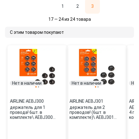
1
2
3
17 — 24 из 24 товара
С этим товаром покупают
Нет в наличии
Нет в наличии
Нет
AIRLINE
·
AEBJ300
AIRLINE
·
AEBJ301
AIRL
держатель для 1
держатель для 2
AEBJ
провода! 6шт. в
проводов! (6шт. в
4 пр
комплекте\ AEBJ300
комплекте)\ AEBJ301
комп
AIRLINE
AIRLINE
AIRL