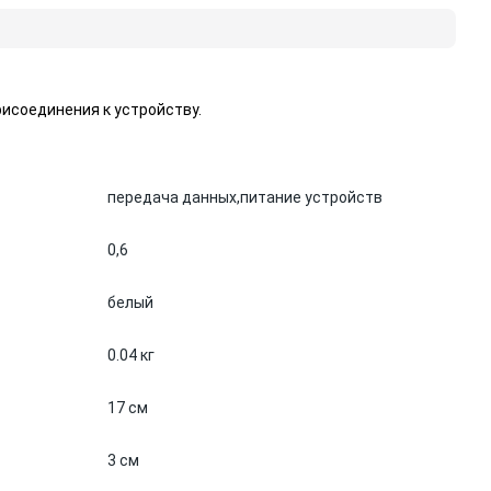
исоединения к устройству.
передача данных,
питание устройств
0,6
белый
0.04 кг
17 см
3 см