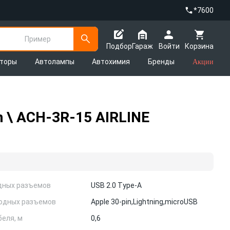
*7600
Пример
Подбор
Гараж
Войти
Корзина
яторы
Автолампы
Автохимия
Бренды
Акции
n \ ACH-3R-15 AIRLINE
дных разъемов
USB 2.0 Type-A
одных разъемов
Apple 30-pin,
Lightning,
microUSB
еля, м
0,6