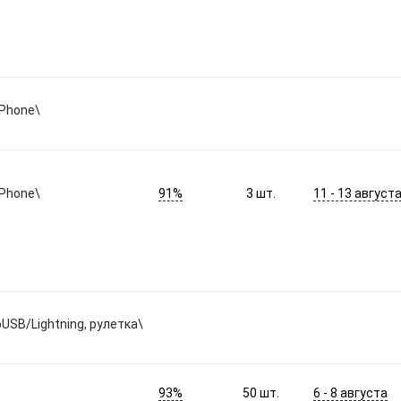
iPhone\
91%
11 - 13 август
iPhone\
3
шт.
USB/Lightning, рулетка\
93%
6 - 8 августа
50
шт.