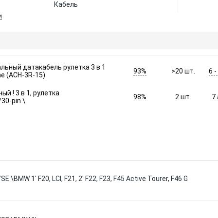
Кабель
и
льный датакабель рулетка 3 в 1
93%
6 
>20
шт.
e (ACH-3R-15)
й ! 3 в 1, рулетка
98%
7
2
шт.
30-pin \
\BMW 1' F20, LCI, F21, 2' F22, F23, F45 Active Tourer, F46 G