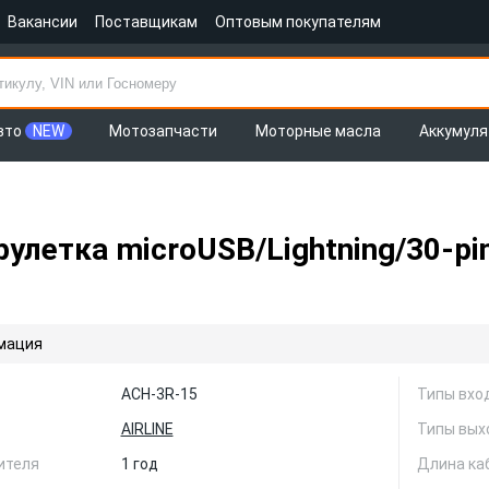
Вакансии
Поставщикам
Оптовым покупателям
вто
NEW
Мотозапчасти
Моторные масла
Аккумул
 рулетка microUSB/Lightning/30-pi
мация
ACH-3R-15
Типы вхо
AIRLINE
Типы вых
ителя
1 год
Длина каб