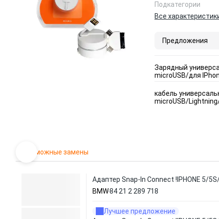
Подкатегории
Все характеристик
Предложения
Зарядный универса
microUSB/для IPhon
кабель универсальны
microUSB/Lightning/
Возможные замены
Адаптер Snap-In Connect !IPHONE 5/5S/SE 
BMW
84 21 2 289 718
Лучшее предложение