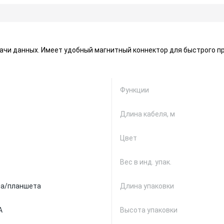
ачи данных. Имеет удобный магнитный коннектор для быстрого пр
Функции
Длина кабеля, м
Цвет
Вес в инд. упак.
на/планшета
Длина упаковки
A
Высота упаковки