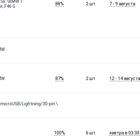
/SE \BMW 1'
88%
7 - 9 августа
2
шт.
er, F46 G
BMW
87%
12 - 14 август
BMW
2
шт.
/microUSB/Lightning/30-pin \
100%
завтра в 03:30
6
шт.