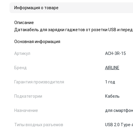
Информация о товаре
Описание
Датакабель для зарядки гаджетов от розетки USB и перед
Основная информация
Артикул
ACH-3R-15
Бренд
AIRLINE
Гарантия производителя
1 год
Подкатегории
Кабель
Назначение
для смартфо
Типы входных разъемов
USB 2.0 Type-