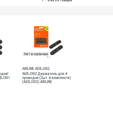
1 — 8 из 24 товара
Нет в наличии
AIRLINE
·
AEBJ302
одов!
AEBJ302 Держатель для 4
EBJ301
проводов (2шт. в комплекте)
(AEBJ302) AIRLINE