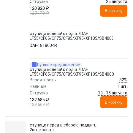
25 августа
Отгрузка
120 820 ₽
В корзину
127 179 ₽
ступица колеса! с подш. \DAF
LF55/CF65/CF75/CF85/XF95/XF105/SB4000
DAF
1818004R
Лучшее предложение
ступица колеса! с подш. \DAF
LF55/CF65/CF75/CF85/XF95/XF105/SB4000
82%
Вероятность
Наличие
1 шт.
13 - 15 августа
Отгрузка
132 685 ₽
В корзину
139 669 ₽
ступица перед.в сборе!с подшип.
2шт.,кольцо