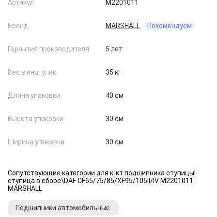
Артикул
M2201011
Бренд
MARSHALL
Рекомендуем
Гарантия производителя
5 лет
Вес в инд. упак.
35 кг
Длина упаковки
40 см
Высота упаковки
30 см
Ширина упаковки
30 см
Сопутствующие категории для к-кт подшипника ступицы!
ступица в сборе\DAF CF65/75/85/XF95/105II/IV M2201011
MARSHALL
Подшипники автомобильные