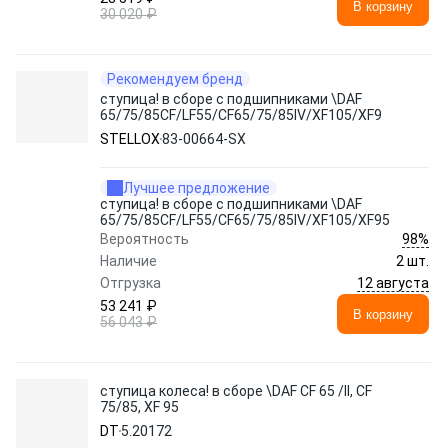
В корзину
30 020 ₽
Рекомендуем бренд
ступица! в сборе с подшипниками \DAF
65/75/85CF/LF55/CF65/75/85IV/XF105/XF95
STELLOX
83-00664-SX
Лучшее предложение
ступица! в сборе с подшипниками \DAF
65/75/85CF/LF55/CF65/75/85IV/XF105/XF95
98%
Вероятность
Наличие
2 шт.
12 августа
Отгрузка
53 241 ₽
В корзину
56 043 ₽
ступица колеса! в сборе \DAF CF 65 /II, CF
75/85, XF 95
DT
5.20172