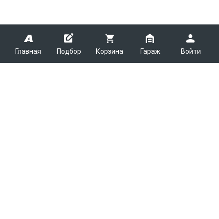
Главная
Подбор
Корзина
Гараж
Войти
ARMTEK
О Компании
Покупателям
Контакты
Как сделать заказ
Партнерам
Новости
Доставка
Поставщикам
Каталоги