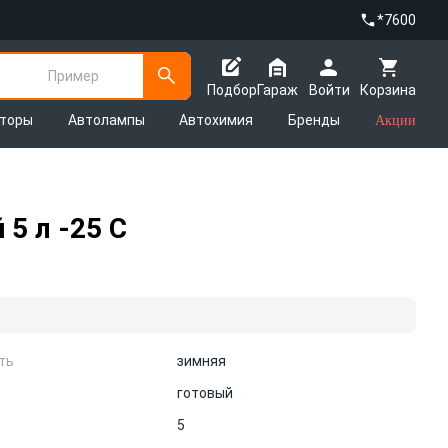
*7600
Пример
Подбор
Гараж
Войти
Корзина
яторы
Автолампы
Автохимия
Бренды
Акции
5 л -25 C
ть
зимняя
готовый
5