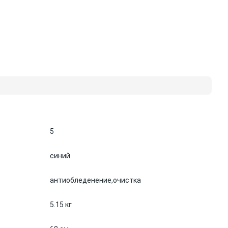
5
синий
антиобледенение,
очистка
5.15 кг