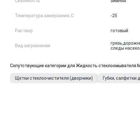
Сезонность
зимняя
Температура замерзания, С
-25
Раствор
готовый
грязь,
дорожны
Вид загрязнения
следы насек
Сопутствующие категории для Жидкость стеклоомывателя MB
Щетки стеклоочистителя (дворники)
Губки, салфетки 