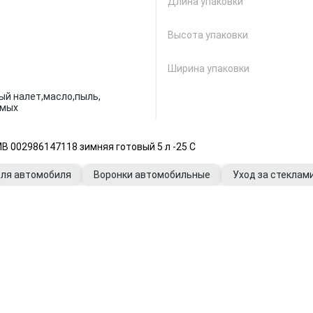
Длина упаковки
Высота упаковки
Ширина упаковки
й налет,
масло,
пыль,
омых
 002986147118 зимняя готовый 5 л -25 C
для автомобиля
Воронки автомобильные
Уход за стеклам