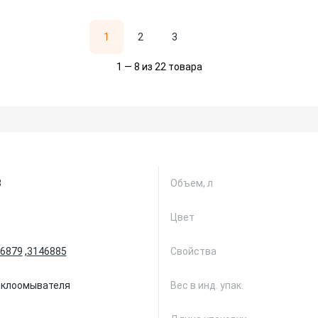
1
2
3
1 — 8 из 22 товара
8
Объем, л
Цвет
6879
,
3146885
Свойства
еклоомывателя
Вес в инд. упак.