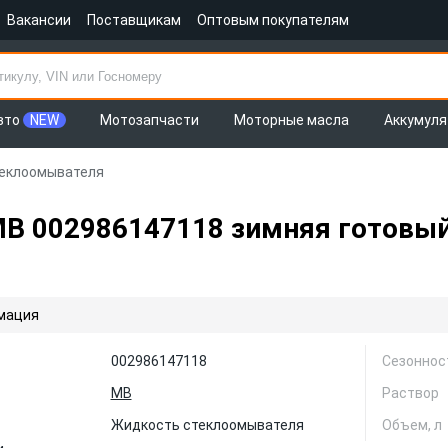
Вакансии
Поставщикам
Оптовым покупателям
вто
NEW
Мотозапчасти
Моторные масла
Аккумул
еклоомывателя
 002986147118 зимняя готовый 
мация
002986147118
Сезоннос
MB
Раствор
Жидкость стеклоомывателя
Объем, л