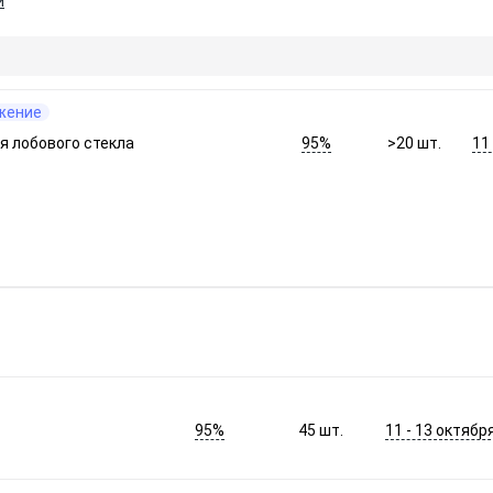
и
жение
95%
11
я лобового стекла
>20
шт.
95%
11 - 13 октябр
45
шт.