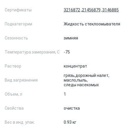
Сертификаты
3216872
,
21456879
,
3146885
Подкатегории
Жидкость стеклоомывателя
Сезонность
зимняя
Температура замерзания, С
-75
Раствор
концентрат
грязь,
дорожный налет,
Вид загрязнения
масло,
пыль,
следы насекомых
Объем, л
1
Свойства
очистка
Вес в инд. упак.
0.93 кг