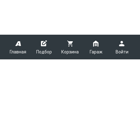
Главная
Подбор
Корзина
Гараж
Войти
ARMTEK
О Компании
Покупателям
Контакты
Как сделать заказ