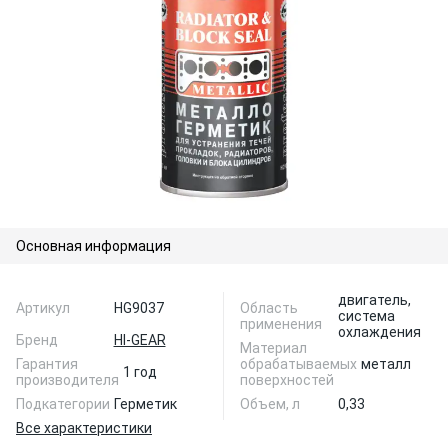
Основная информация
двигатель,
Артикул
HG9037
Область
система
применения
охлаждения
Бренд
HI-GEAR
Материал
Гарантия
обрабатываемых
металл
1 год
производителя
поверхностей
Подкатегории
Герметик
Объем, л
0,33
Все характеристики