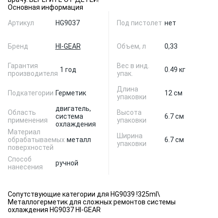
Основная информация
Артикул
HG9037
Под пистолет
нет
Бренд
HI-GEAR
Объем, л
0,33
Гарантия
Вес в инд.
1 год
0.49 кг
производителя
упак.
Длина
Подкатегории
Герметик
12 см
упаковки
двигатель,
Область
Высота
система
6.7 см
применения
упаковки
охлаждения
Материал
Ширина
обрабатываемых
металл
6.7 см
упаковки
поверхностей
Способ
ручной
нанесения
Сопутствующие категории для HG9039 !325ml\
Металлогерметик для сложных ремонтов системы
охлаждения HG9037 HI-GEAR