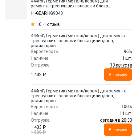
444ml\ Герметик (металл/керам) для
ремонта треснувших головок и блока
цилиндров, радиаторов
HI-GEAR
HG9043
1.0
1
отзыв
444ml\ Герметик (металл/керам) для ремонта
треснувших головок и блока цилиндров,
радиаторов
96%
Вероятность
Наличие
1 шт.
13 августа
Отгрузка
1 432 ₽
В корзину
444ml\ Герметик (металл/керам) для ремонта
треснувших головок и блока цилиндров,
радиаторов
100%
Вероятность
Наличие
11 шт.
сегодня в 20:30
Отгрузка
1 433 ₽
В корзину
1 508 ₽