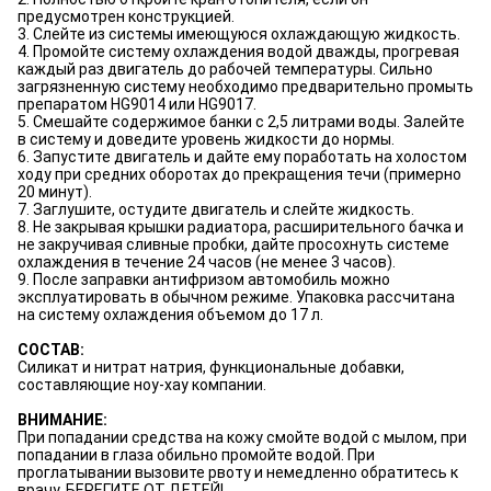
предусмотрен конструкцией.
3. Слейте из системы имеющуюся охлаждающую жидкость.
4. Промойте систему охлаждения водой дважды, прогревая
каждый раз двигатель до рабочей температуры. Сильно
загрязненную систему необходимо предварительно промыть
препаратом HG9014 или HG9017.
5. Смешайте содержимое банки с 2,5 литрами воды. Залейте
в систему и доведите уровень жидкости до нормы.
6. Запустите двигатель и дайте ему поработать на холостом
ходу при средних оборотах до прекращения течи (примерно
20 минут).
7. Заглушите, остудите двигатель и слейте жидкость.
8. Не закрывая крышки радиатора, расширительного бачка и
не закручивая сливные пробки, дайте просохнуть системе
охлаждения в течение 24 часов (не менее 3 часов).
9. После заправки антифризом автомобиль можно
эксплуатировать в обычном режиме. Упаковка рассчитана
на систему охлаждения объемом до 17 л.
СОСТАВ:
Силикат и нитрат натрия, функциональные добавки,
составляющие ноу-хау компании.
ВНИМАНИЕ:
При попадании средства на кожу смойте водой с мылом, при
попадании в глаза обильно промойте водой. При
проглатывании вызовите рвоту и немедленно обратитесь к
врачу. БЕРЕГИТЕ ОТ ДЕТЕЙ!