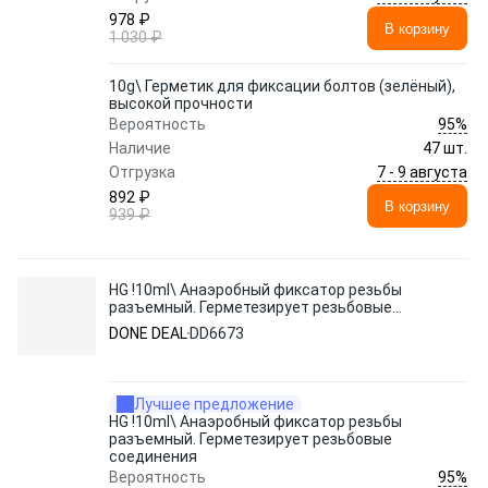
978 ₽
В корзину
1 030 ₽
10g\ Герметик для фиксации болтов (зелёный),
высокой прочности
95%
Вероятность
Наличие
47 шт.
7 - 9 августа
Отгрузка
892 ₽
В корзину
939 ₽
HG !10ml\ Анаэробный фиксатор резьбы
разъемный. Герметезирует резьбовые
соединения
DONE DEAL
DD6673
Лучшее предложение
HG !10ml\ Анаэробный фиксатор резьбы
разъемный. Герметезирует резьбовые
соединения
95%
Вероятность