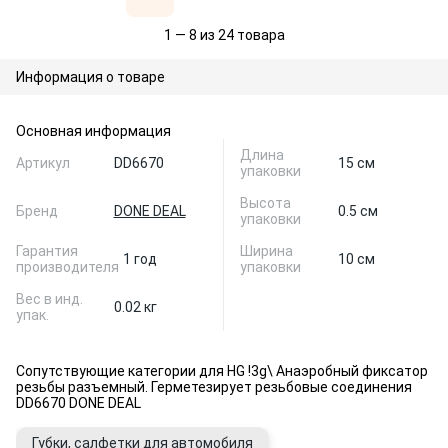
1 — 8 из 24 товара
Информация о товаре
Основная информация
Длина
Артикул
DD6670
15 см
упаковки
Высота
Бренд
DONE DEAL
0.5 см
упаковки
Гарантия
Ширина
1 год
10 см
производителя
упаковки
Вес в инд.
0.02 кг
упак.
Сопутствующие категории для HG !3g\ Анаэробный фиксатор
резьбы разъемный. Герметезирует резьбовые соединения
DD6670 DONE DEAL
Губки, салфетки для автомобиля