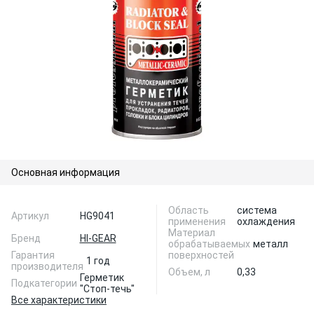
Основная информация
Область
система
Артикул
HG9041
применения
охлаждения
Материал
Бренд
HI-GEAR
обрабатываемых
металл
Гарантия
поверхностей
1 год
производителя
Объем, л
0,33
Герметик
Подкатегории
"Стоп-течь"
Все характеристики