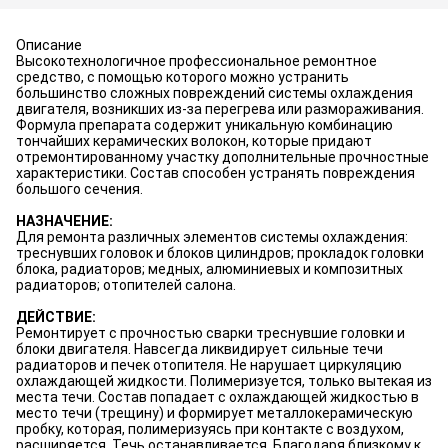
Описание
Высокотехнологичное профессиональное ремонтное
средство, с помощью которого можно устранить
большинство сложных повреждений системы охлаждения
двигателя, возникших из-за перегрева или размораживания.
Формула препарата содержит уникальную комбинацию
тончайших керамических волокон, которые придают
отремонтированному участку дополнительные прочностные
характеристики. Состав способен устранять повреждения
большого сечения.
НАЗНАЧЕНИЕ:
Для ремонта различных элементов системы охлаждения:
треснувших головок и блоков цилиндров; прокладок головки
блока, радиаторов; медных, алюминиевых и композитных
радиаторов; отопителей салона.
ДЕЙСТВИЕ:
Ремонтирует с прочностью сварки треснувшие головки и
блоки двигателя. Навсегда ликвидирует сильные течи
радиаторов и печек отопителя. Не нарушает циркуляцию
охлаждающей жидкости. Полимеризуется, только вытекая из
места течи. Состав попадает с охлаждающей жидкостью в
место течи (трещину) и формирует металлокерамическую
пробку, которая, полимеризуясь при контакте с воздухом,
расширяется. Течь останавливается. Благодаря близкому к