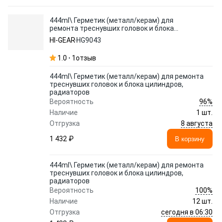
444ml\ Герметик (металл/керам) для
ремонта треснувших головок и блока
цилиндров, радиаторов
HI-GEAR
HG9043
1.0
1
отзыв
444ml\ Герметик (металл/керам) для ремонта
треснувших головок и блока цилиндров,
радиаторов
96%
Вероятность
Наличие
1 шт.
8 августа
Отгрузка
1 432 ₽
В корзину
444ml\ Герметик (металл/керам) для ремонта
треснувших головок и блока цилиндров,
радиаторов
100%
Вероятность
Наличие
12 шт.
сегодня в 06:30
Отгрузка