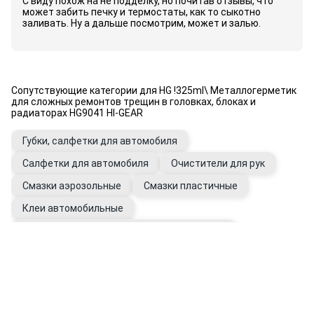
С виду похож на не подделку, но почитав отзывы, что
может забить печку и термостаты, как то сыкотно
заливать. Ну а дальше посмотрим, может и залью.
Сопутствующие категории для HG !325ml\ Металлогерметик
для сложных ремонтов трещин в головках, блоках и
радиаторах HG9041 HI-GEAR
Губки, салфетки для автомобиля
Салфетки для автомобиля
Очистители для рук
Смазки аэрозольные
Смазки пластичные
Клеи автомобильные
Герметики универсальные автомобильные
Перчатки рабочие