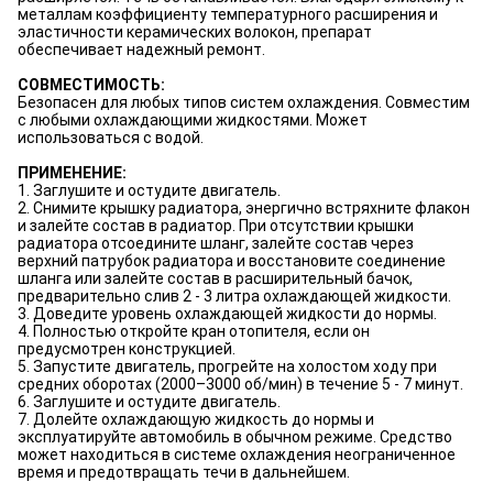
металлам коэффициенту температурного расширения и
эластичности керамических волокон, препарат
обеспечивает надежный ремонт.
СОВМЕСТИМОСТЬ:
Безопасен для любых типов систем охлаждения. Совместим
с любыми охлаждающими жидкостями. Может
использоваться с водой.
ПРИМЕНЕНИЕ:
1. Заглушите и остудите двигатель.
2. Снимите крышку радиатора, энергично встряхните флакон
и залейте состав в радиатор. При отсутствии крышки
радиатора отсоедините шланг, залейте состав через
верхний патрубок радиатора и восстановите соединение
шланга или залейте состав в расширительный бачок,
предварительно слив 2 - 3 литра охлаждающей жидкости.
3. Доведите уровень охлаждающей жидкости до нормы.
4. Полностью откройте кран отопителя, если он
предусмотрен конструкцией.
5. Запустите двигатель, прогрейте на холостом ходу при
средних оборотах (2000–3000 об/мин) в течение 5 - 7 минут.
6. Заглушите и остудите двигатель.
7. Долейте охлаждающую жидкость до нормы и
эксплуатируйте автомобиль в обычном режиме. Средство
может находиться в системе охлаждения неограниченное
время и предотвращать течи в дальнейшем.