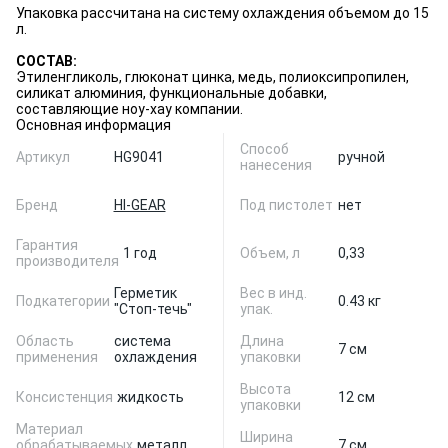
Упаковка рассчитана на систему охлаждения объемом до 15
л.
СОСТАВ:
Этиленгликоль, глюконат цинка, медь, полиоксипропилен,
силикат алюминия, функциональные добавки,
составляющие ноу-хау компании.
Основная информация
Способ
Артикул
HG9041
ручной
нанесения
Бренд
HI-GEAR
Под пистолет
нет
Гарантия
1 год
Объем, л
0,33
производителя
Герметик
Вес в инд.
Подкатегории
0.43 кг
"Стоп-течь"
упак.
Область
система
Длина
7 см
применения
охлаждения
упаковки
Высота
Консистенция
жидкость
12 см
упаковки
Материал
Ширина
обрабатываемых
металл
7 см