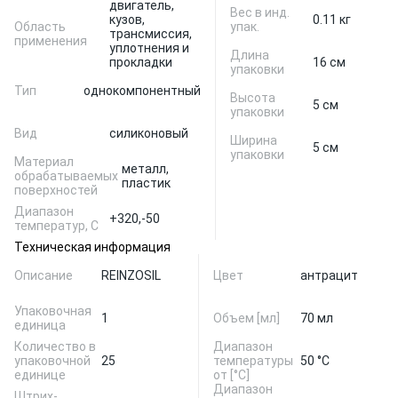
двигатель,
Вес в инд.
кузов,
0.11 кг
Область
упак.
трансмиссия,
применения
уплотнения и
Длина
прокладки
16 см
упаковки
Тип
однокомпонентный
Высота
5 см
упаковки
Вид
силиконовый
Ширина
5 см
упаковки
Материал
металл,
обрабатываемых
пластик
поверхностей
Диапазон
+320,
-50
температур, C
Техническая информация
Описание
REINZOSIL
Цвет
антрацит
Упаковочная
1
Объем [мл]
70 мл
единица
Количество в
Диапазон
упаковочной
25
температуры
50 °С
единице
от [°C]
Диапазон
Штрих-