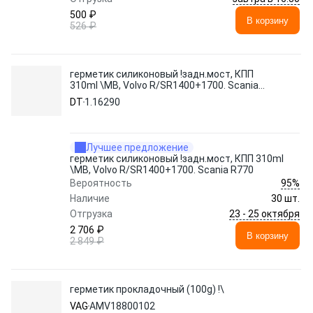
500 ₽
В корзину
526 ₽
герметик силиконовый !задн.мост, КПП
310ml \MB, Volvo R/SR1400+1700. Scania
R770
DT
1.16290
Лучшее предложение
герметик силиконовый !задн.мост, КПП 310ml
\MB, Volvo R/SR1400+1700. Scania R770
95%
Вероятность
Наличие
30 шт.
23 - 25 октября
Отгрузка
2 706 ₽
В корзину
2 849 ₽
герметик прокладочный (100g) !\
VAG
AMV18800102