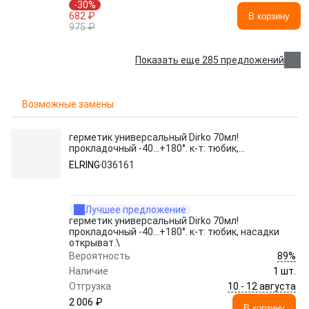
-30%
682 ₽
В корзину
975 ₽
Показать еще 285 предложений
Возможные замены
герметик универсальный Dirko 70мл!
прокладочный -40...+180°. к-т: тюбик,
насадки открыват.\
ELRING
036161
Лучшее предложение
герметик универсальный Dirko 70мл!
прокладочный -40...+180°. к-т: тюбик, насадки
открыват.\
89%
Вероятность
Наличие
1 шт.
10 - 12 августа
Отгрузка
2 006 ₽
В корзину