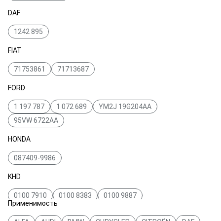
DAF
1242 895
FIAT
71753861
71713687
FORD
1 197 787
1 072 689
YM2J 19G204AA
95VW 6722AA
HONDA
087409-9986
KHD
0100 7910
0100 8383
0100 9887
Применимость
LANCIA