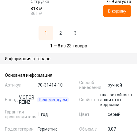
7 - 9 августа
Отгрузка
818 ₽
В корзину
861 ₽
1
2
3
1 — 8 из 23 товара
Информация о товаре
Основная информация
Способ
Артикул
70-31414-10
ручной
нанесения
влагостойкость,
VICTOR
Бренд
Рекомендуем
Свойства
защита от
REINZ
коррозии
Гарантия
1 год
Цвет
серый
производителя
Подкатегории
Герметик
Объем, л
0,07