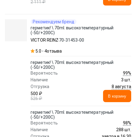
2 111 ₽
Рекомендуем бренд
герметик! \ 70ml. высокотемпературный
(-50/+200C)
VICTOR REINZ
70-31453-00
5.0
4
отзыва
герметик! \ 70ml. высокотемпературный
(-50/+200C)
99%
Вероятность
Наличие
3 шт.
8 августа
Отгрузка
500 ₽
В корзину
526 ₽
герметик! \ 70ml. высокотемпературный
(-50/+200C)
98%
Вероятность
Наличие
288 шт.
завтра в 16:30
Отгрузка