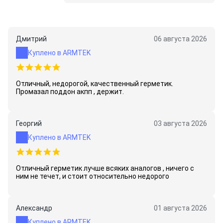
TOYOTA
08826-00080
08826-80010
00295-00102
Дмитрий
06 августа 2026
00295-01208
00295-1281
Куплено в ARMTEK
VOLVO
Отличный, недорогой, качественный герметик.
1 161 231-4
1 161 277-7
Промазал поддон акпп , держит.
VW
D 000 400
Георгий
D 176 404 A2
03 августа 2026
Куплено в ARMTEK
VAG
D 000 400
D 176 404 A2
Отличный герметик лучше всяких аналогов , ничего с
ним не течет, и стоит относительно недорого
DEUTZ
0100 7910
0100 9887
Александр
01 августа 2026
Куплено в ARMTEK