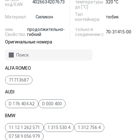
4026634207673
температуры
320 °С
код/EAN
до [°C]
Тип
Материал
Силикон
тюбик
контейнера
хим.
продолжительно-
только в
70-31415-00
Свойство
гибкий
соединении с
Оригинальные номера
Поиск
ALFA ROMEO
71713687
AUDI
D 176 404 A2
D 000 400
BMW
11 12 1 262 571
1 315 530.4
1 312 756.4
07 58 9 056 979