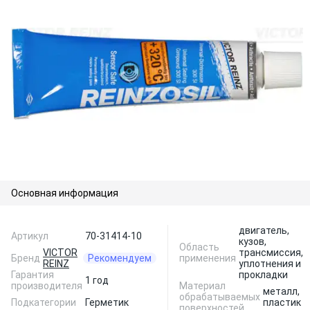
Основная информация
двигатель,
Артикул
70-31414-10
кузов,
Область
VICTOR
трансмиссия,
Бренд
Рекомендуем
применения
REINZ
уплотнения и
Гарантия
прокладки
1 год
производителя
Материал
металл,
обрабатываемых
Подкатегории
Герметик
пластик
поверхностей