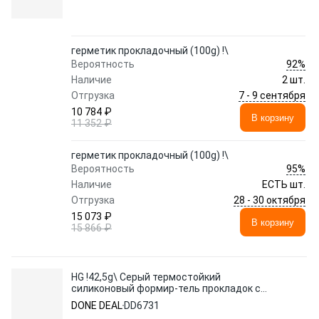
герметик прокладочный (100g) !\
92%
Вероятность
Наличие
2 шт.
7 - 9 сентября
Отгрузка
10 784 ₽
В корзину
11 352 ₽
герметик прокладочный (100g) !\
95%
Вероятность
Наличие
ЕСТЬ шт.
28 - 30 октября
Отгрузка
15 073 ₽
В корзину
15 866 ₽
HG !42,5g\ Серый термостойкий
силиконовый формир-тель прокладок с
медью для вып. коллектор.
DONE DEAL
DD6731