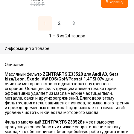
В корзину
1 365 ₽
1
2
3
1 — 8 из 24 товара
Информация о товаре
Описание
Масляный фильтр
ZENTPARTS Z33528
для
Audi A3, Seat
biza/Leon, Skoda, VW EOS/Golf/Passat 1.4TSI 07>
для
очистки моторного масла в двигателях внутреннего
сгорания. Оснащен фильтрующим элементом, который
эффективно удаляет из масла мелкие частицы пыли,
металла, сажи и других загрязнений. Благодаря этому
фильтру, двигатель защищен от износа, повышенного трения
и преждевременных поломок. Поддерживает оптимальный
уровень чистоты и качества моторного масла.
Фильтр масляный
ZENTPARTS Z33528
имеет высокую
пропускную способность и низкое сопротивление потоку
масла, что обеспечивает бесперебойную работу двигателя и