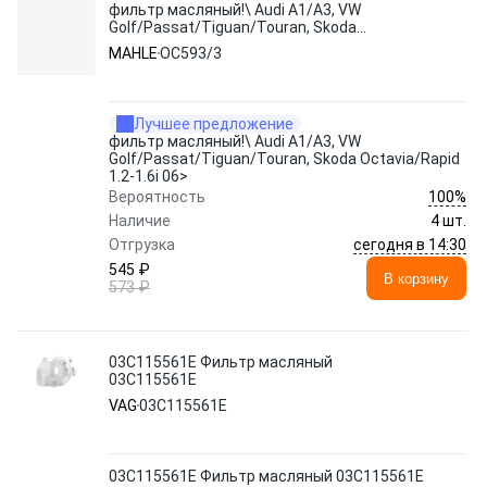
фильтр масляный!\ Audi A1/A3, VW
Golf/Passat/Tiguan/Touran, Skoda
Octavia/Rapid 1.2-1.6i 06>
MAHLE
OC593/3
Лучшее предложение
фильтр масляный!\ Audi A1/A3, VW
Golf/Passat/Tiguan/Touran, Skoda Octavia/Rapid
1.2-1.6i 06>
100%
Вероятность
Наличие
4 шт.
сегодня в 14:30
Отгрузка
545 ₽
В корзину
573 ₽
03C115561E Фильтр масляный
03C115561E
VAG
03C115561E
03C115561E Фильтр масляный 03C115561E