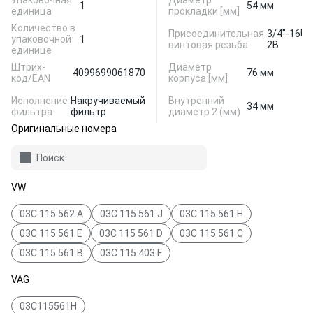
Упаковочная
Диаметр
1
54 мм
единица
прокладки [мм]
Количество в
Присоединительная
3/4"-16UN
упаковочной
1
винтовая резьба
2B
единице
Штрих-
Диаметр
4099699061870
76 мм
код/EAN
корпуса [мм]
Исполнение
Накручиваемый
Внутренний
34 мм
фильтра
фильтр
диаметр 2 (мм)
Оригинальные номера
Поиск
VW
03C 115 562 A
03C 115 561 J
03C 115 561 H
03C 115 561 E
03C 115 561 D
03C 115 561 C
03C 115 561 B
03C 115 403 F
VAG
03C115561H