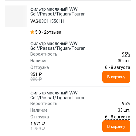
фильтр масляный! \VW
Golf/Passat/Tiguan/Touran
VAG
03C115561H
5.0
2
отзыва
фильтр масляный! \VW
Golf/Passat/Tiguan/Touran
95%
Вероятность
Наличие
30 шт.
6 - 8 августа
Отгрузка
851 ₽
В корзину
896 ₽
фильтр масляный! \VW
Golf/Passat/Tiguan/Touran
95%
Вероятность
Наличие
33 шт.
6 - 8 августа
Отгрузка
1 671 ₽
В корзину
1 759 ₽