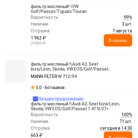
фильтр масляный! \VW
Golf/Passat/Tiguan/Touran
99%
Вероятность
Наличие
3 шт.
7 августа
Отгрузка
1 962 ₽
В корзину
2 065 ₽
фильтр масляный !\Audi A3, Seat
biza/Leon, Skoda, VW EOS/Golf/Passat
1.4TSI 07>
MANN-FILTER
W 712/94
5.0
6
отзывов
Лучшее предложение
фильтр масляный !\Audi A3, Seat biza/Leon,
Skoda, VW EOS/Golf/Passat 1.4TSI 07>
100%
Вероятность
Наличие
71 шт.
сегодня в 14:30
Отгрузка
663 ₽
В корзину