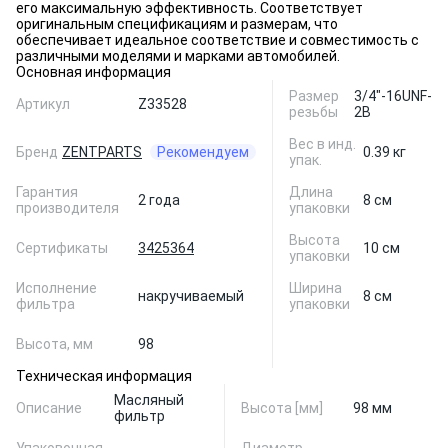
его максимальную эффективность. Соответствует
оригинальным спецификациям и размерам, что
обеспечивает идеальное соответствие и совместимость с
различными моделями и марками автомобилей.
Основная информация
Размер
3/4"-16UNF-
Артикул
Z33528
резьбы
2B
Вес в инд.
Бренд
ZENTPARTS
Рекомендуем
0.39 кг
упак.
Гарантия
Длина
2 года
8 см
производителя
упаковки
Высота
Сертификаты
3425364
10 см
упаковки
Исполнение
Ширина
накручиваемый
8 см
фильтра
упаковки
Высота, мм
98
Техническая информация
Масляный
Описание
Высота [мм]
98 мм
фильтр