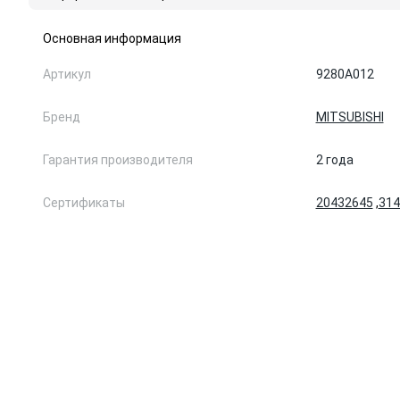
Основная информация
Артикул
9280A012
Бренд
MITSUBISHI
Гарантия производителя
2 года
Сертификаты
20432645
,
314