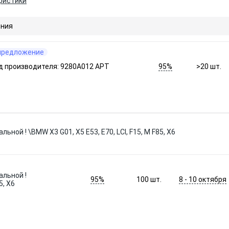
ристики
ния
предложение
95%
д производителя: 9280A012 АРТ
>20
шт.
ной ! \BMW X3 G01, X5 E53, E70, LCI, F15, M F85, X6
альной !
95%
8 - 10 октября
100
шт.
5, X6