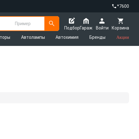
*7600
Пример
Подбор
Гараж
Войти
Корзина
яторы
Автолампы
Автохимия
Бренды
Акции