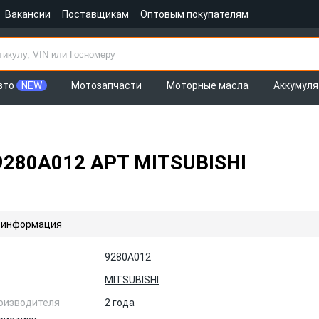
Вакансии
Поставщикам
Оптовым покупателям
вто
NEW
Мотозапчасти
Моторные масла
Аккумул
9280A012 АРТ MITSUBISHI
 информация
9280A012
MITSUBISHI
оизводителя
2 года