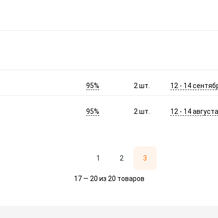
95%
12 - 14 сентяб
2
шт.
95%
12 - 14 август
2
шт.
1
2
3
17 — 20 из 20 товаров